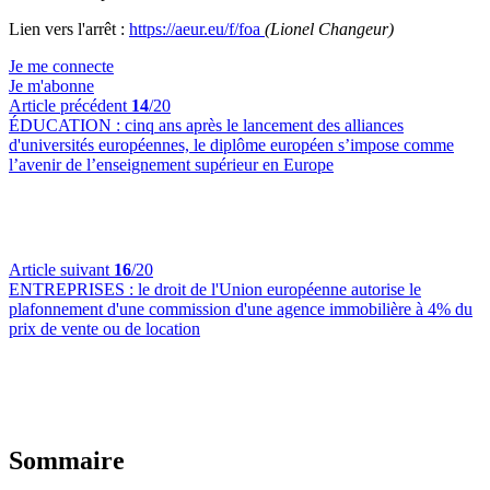
Lien vers l'arrêt :
https://aeur.eu/f/foa
(Lionel Changeur)
Je me connecte
Je m'abonne
Article précédent
14
/20
ÉDUCATION :
cinq ans après le lancement des alliances
d'universités européennes, le diplôme européen s’impose comme
l’avenir de l’enseignement supérieur en Europe
Article suivant
16
/20
ENTREPRISES :
le droit de l'Union européenne autorise le
plafonnement d'une commission d'une agence immobilière à 4% du
prix de vente ou de location
Sommaire