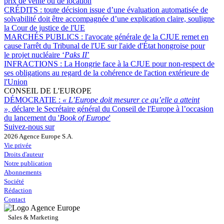
prix de vente ou de location
CRÉDITS :
toute décision issue d’une évaluation automatisée de
solvabilité doit être accompagnée d’une explication claire, souligne
la Cour de justice de l'UE
MARCHÉS PUBLICS :
l'avocate générale de la CJUE remet en
cause l'arrêt du Tribunal de l'UE sur l'aide d'État hongroise pour
le projet nucléaire ‘
Paks II
’
INFRACTIONS :
La Hongrie face à la CJUE pour non-respect de
ses obligations au regard de la cohérence de l'action extérieure de
l'Union
CONSEIL DE L'EUROPE
DÉMOCRATIE :
« L’Europe doit mesurer ce qu’elle a atteint
»,
déclare le Secrétaire général du Conseil de l'Europe à l’occasion
du lancement du '
Book of Europe
'
Suivez-nous sur
2026 Agence Europe S.A.
Vie privée
Droits d'auteur
Notre publication
Abonnements
Société
Rédaction
Contact
Sales & Marketing