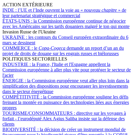
ACTION EXTÉRIEURE
INDE :
l’UE et l’Inde ouvrent la voie au «
nouveau chapitre
» de
leur partenariat stratégique et commercial
ÉTATS-UNIS :
la Commission européenne continue de négocier
avec les Américains sur les tarifs douaniers malgré le ton qui monte
Invasion Russe de l'Ukraine
UKRAINE :
les contours du Conseil européen extraordinaire du 6
mars se dessinent
COMMERCE :
le
Copa-Cogeca
demande un report d’un an du
projet de droits de douane sur les engrais russes et biélorusses
POLITIQUES SECTORIELLES
INDUSTRIE :
la France, l'Italie et l'Espagne appellent la
Commission européenne à aller plus vite pour protéger le secteur de
l'acier
ÉNERGIE :
la Commission européenne veut aller plus loin dans la
simplification des dispositions pour encourager les investissements
dans le secteur énergétique
COMPÉTITIVITÉ :
la Commission européenne souligne les défis
freinant la montée en puissance des technologies liées aux énergies
propres
TOURISME/CONSOMMATEURS :
directive sur les voyages à
forfait - l’eurodéputé Alex Agius Saliba insiste sur la défense des
clients
BIODIVERSITÉ :
la décision de créer un instrument mondial de
financement pour la biodiversité risque d'être reportée à la COP18,