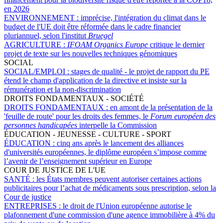
en 2026
ENVIRONNEMENT :
imprécise, l'intégration du climat dans le
budget de l'UE doit être réformée dans le cadre financier
pluriannuel, selon l'institut
Bruegel
AGRICULTURE :
IFOAM Organics Europe
critique le dernier
projet de texte sur les nouvelles techniques génomiques
SOCIAL
SOCIAL/EMPLOI :
stages de qualité - le projet de rapport du PE
étend le champ d'application de la directive et insiste sur la
rémunération et la non-discrimination
DROITS FONDAMENTAUX - SOCIÉTÉ
DROITS FONDAMENTAUX :
en amont de la présentation de la
'feuille de route' pour les droits des femmes, le
Forum européen des
personnes handicapées
interpelle la Commission
ÉDUCATION - JEUNESSE - CULTURE - SPORT
ÉDUCATION :
cinq ans après le lancement des alliances
d'universités européennes, le diplôme européen s’impose comme
l’avenir de l’enseignement supérieur en Europe
COUR DE JUSTICE DE L'UE
SANTÉ :
les États membres peuvent autoriser certaines actions
publicitaires pour l’achat de médicaments sous prescription, selon la
Cour de justice
ENTREPRISES :
le droit de l'Union européenne autorise le
plafonnement d'une commission d'une agence immobilière à 4% du