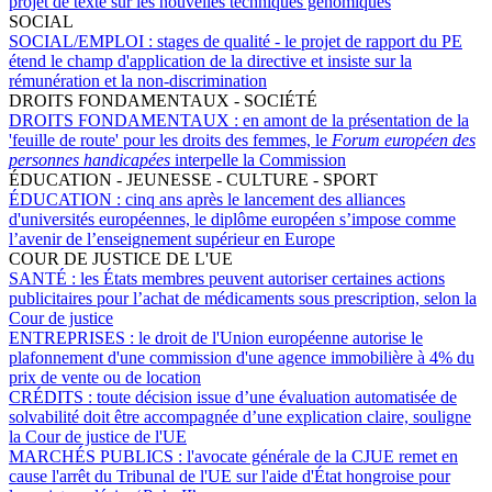
projet de texte sur les nouvelles techniques génomiques
SOCIAL
SOCIAL/EMPLOI :
stages de qualité - le projet de rapport du PE
étend le champ d'application de la directive et insiste sur la
rémunération et la non-discrimination
DROITS FONDAMENTAUX - SOCIÉTÉ
DROITS FONDAMENTAUX :
en amont de la présentation de la
'feuille de route' pour les droits des femmes, le
Forum européen des
personnes handicapées
interpelle la Commission
ÉDUCATION - JEUNESSE - CULTURE - SPORT
ÉDUCATION :
cinq ans après le lancement des alliances
d'universités européennes, le diplôme européen s’impose comme
l’avenir de l’enseignement supérieur en Europe
COUR DE JUSTICE DE L'UE
SANTÉ :
les États membres peuvent autoriser certaines actions
publicitaires pour l’achat de médicaments sous prescription, selon la
Cour de justice
ENTREPRISES :
le droit de l'Union européenne autorise le
plafonnement d'une commission d'une agence immobilière à 4% du
prix de vente ou de location
CRÉDITS :
toute décision issue d’une évaluation automatisée de
solvabilité doit être accompagnée d’une explication claire, souligne
la Cour de justice de l'UE
MARCHÉS PUBLICS :
l'avocate générale de la CJUE remet en
cause l'arrêt du Tribunal de l'UE sur l'aide d'État hongroise pour