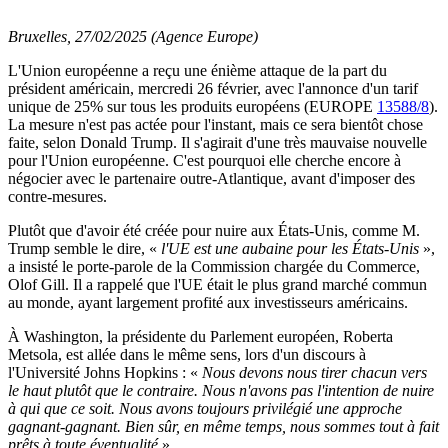
Bruxelles, 27/02/2025 (Agence Europe)
L'Union européenne a reçu une énième attaque de la part du
président américain, mercredi 26 février, avec l'annonce d'un tarif
unique de 25% sur tous les produits européens (EUROPE
13588/8
).
La mesure n'est pas actée pour l'instant, mais ce sera bientôt chose
faite, selon Donald Trump. Il s'agirait d'une très mauvaise nouvelle
pour l'Union européenne. C'est pourquoi elle cherche encore à
négocier avec le partenaire outre-Atlantique, avant d'imposer des
contre-mesures.
Plutôt que d'avoir été créée pour nuire aux États-Unis, comme M.
Trump semble le dire, «
l'UE est une aubaine pour les États-Unis
»,
a insisté le porte-parole de la Commission chargée du Commerce,
Olof Gill. Il a rappelé que l'UE était le plus grand marché commun
au monde, ayant largement profité aux investisseurs américains.
À Washington, la présidente du Parlement européen, Roberta
Metsola, est allée dans le même sens, lors d'un discours à
l'Université Johns Hopkins : «
Nous devons nous tirer chacun vers
le haut plutôt que le contraire. Nous n'avons pas l'intention de nuire
à qui que ce soit. Nous avons toujours privilégié une approche
gagnant-gagnant. Bien sûr, en même temps, nous sommes tout à fait
prêts à toute éventualité
».