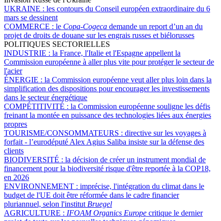
UKRAINE :
les contours du Conseil européen extraordinaire du 6
mars se dessinent
COMMERCE :
le
Copa-Cogeca
demande un report d’un an du
projet de droits de douane sur les engrais russes et biélorusses
POLITIQUES SECTORIELLES
INDUSTRIE :
la France, l'Italie et l'Espagne appellent la
Commission européenne à aller plus vite pour protéger le secteur de
l'acier
ÉNERGIE :
la Commission européenne veut aller plus loin dans la
simplification des dispositions pour encourager les investissements
dans le secteur énergétique
COMPÉTITIVITÉ :
la Commission européenne souligne les défis
freinant la montée en puissance des technologies liées aux énergies
propres
TOURISME/CONSOMMATEURS :
directive sur les voyages à
forfait - l’eurodéputé Alex Agius Saliba insiste sur la défense des
clients
BIODIVERSITÉ :
la décision de créer un instrument mondial de
financement pour la biodiversité risque d'être reportée à la COP18,
en 2026
ENVIRONNEMENT :
imprécise, l'intégration du climat dans le
budget de l'UE doit être réformée dans le cadre financier
pluriannuel, selon l'institut
Bruegel
AGRICULTURE :
IFOAM Organics Europe
critique le dernier