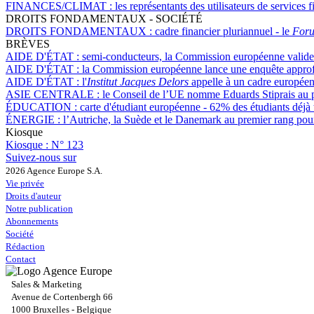
FINANCES/CLIMAT :
les représentants des utilisateurs de services
DROITS FONDAMENTAUX - SOCIÉTÉ
DROITS FONDAMENTAUX :
cadre financier pluriannuel - le
Foru
BRÈVES
AIDE D'ÉTAT :
semi-conducteurs, la Commission européenne valide 
AIDE D'ÉTAT :
la Commission européenne lance une enquête approfo
AIDE D'ÉTAT :
l'
Institut Jacques Delors
appelle à un cadre européen u
ASIE CENTRALE :
le Conseil de l’UE nomme Eduards Stiprais au p
ÉDUCATION :
carte d'étudiant européenne - 62% des étudiants déjà t
ÉNERGIE :
l’Autriche, la Suède et le Danemark au premier rang pour
Kiosque
Kiosque :
N° 123
Suivez-nous sur
2026 Agence Europe S.A.
Vie privée
Droits d'auteur
Notre publication
Abonnements
Société
Rédaction
Contact
Sales & Marketing
Avenue de Cortenbergh 66
1000 Bruxelles - Belgique