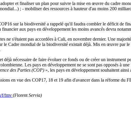
- adopter et finaliser un plan pour suivre la mise en œuvre du cadre 
ondial...) ; - mobiliser des ressources à hauteur d'au moins 200 milliard
P16 sur la biodiversité a rappelé qu'il faudra combler le déficit de fi
 financier aux pays en développement les moins avancés devra notamme
enantes ne s'étaient pas accordées à Cali, en novembre dernier. Une maj
r le Cadre mondial de la biodiversité existait déjà. Mis en œuvre par l
.
s et déjà nécessaire de faire évoluer ce fonds ou de créer un instrument p
 colombienne. Les pays en développement ne se sont pas opposés à une
érence des Parties (COP)
», les pays en développement souhaitent ainsi
essions en vue des COP17, 18 et 19 afin d'avancer dans la réforme du FE
eu/f/fmv
(Florent
Servia)