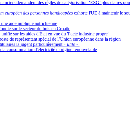
 financiers demandent des règles de catégorisation ‘ESG’ plus claires pour
m européen des personnes handicapées
exhorte l'UE à maintenir le so
une aide publique autrichienne
ndie sur le secteur du bois en Croatie
nifié sur les aides d'État en vue du 'Pacte industrie propre'
oste de représentant spécial de l’Union européenne dans la région
itulaires la jugent particulièrement «
utile
»
 la consommation d'électricité d'origine renouvelable