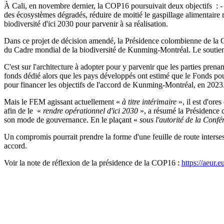
À Cali, en novembre dernier, la COP16 poursuivait deux objectifs : 
des écosystèmes dégradés, réduire de moitié le gaspillage alimentaire m
biodiversité d'ici 2030 pour parvenir à sa réalisation.
Dans ce projet de décision amendé, la Présidence colombienne de la CO
du Cadre mondial de la biodiversité de Kunming-Montréal. Le soutien
C'est sur l'architecture à adopter pour y parvenir que les parties pr
fonds dédié alors que les pays développés ont estimé que le Fonds pou
pour financer les objectifs de l'accord de Kunming-Montréal, en 2023
Mais le FEM agissant actuellement «
à titre intérimaire
», il est d'ore
afin de le «
rendre opérationnel d'ici 2030
», a résumé la Présidence
son mode de gouvernance. En le plaçant «
sous l'autorité de la Conf
Un compromis pourrait prendre la forme d'une feuille de route inters
accord.
Voir la note de réflexion de la présidence de la COP16 :
https://aeur.