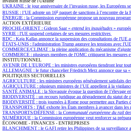
Invasion Russe de l'Ukraine
UKRAINE :
le jour anniversaire de l’invasion russe, les Européens s
e
RUSSIE :
l’UE adopte un 16
paquet de sanctions à l’encontre de la 
ÉNERGIE :
la Commission européenne propose un nouveau programme 
ACTION EXTÉRIEURE
PROCHE-ORIENT :
Gideon Saar «
entend les inquiétudes
» europée
SYRIE :
l'UE suspend certaines de ses mesures restrictives
RDC :
Kaja Kallas annonce la suspension des consultations de l'UE
ÉTATS-UNIS :
l'administration Trump aggrave les tensions avec l'UE
COMMERCE/CLIMAT :
la pleine application du mécanisme d'ajuste
COMMERCE :
plusieurs membres de l'OMC critiquent les mesures e
INSTITUTIONNEL
AVENIR DE L'EUROPE :
les ministres européens tiendront leur t
ALLEMAGNE :
le futur chancelier Friedrich Merz annonce que sa 
POLITIQUES SECTORIELLES
AGRICULTURE :
les ministres européens généralement satisfaits de
AGRICULTURE :
plusieurs ministres de l’UE appellent à la vigilanc
SANTÉ ANIMALE :
la Slovaquie évoque la question de l’élevage e
BIODIVERSITÉ :
un recours juridique au dégradement du statut de 
BIODIVERSITÉ :
trois journées à Rome pour permettre aux Parties d
TRANSPORTS :
T&E
exhorte les États membres à avancer dans les n
TRANSPORTS/DÉFENSE :
la
Communauté européenne du rail
dem
NUMÉRIQUE :
la Commission européenne veut renforcer sa préparati
ÉCONOMIE - FINANCES - ENTREPRISES
BLANCHIMENT :
le GAFI retire les Philippines de sa surveillance 