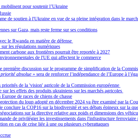
e mobilisent pour soutenir l’Ukraine
Russie
de soutien à l'Ukraine en vue de sa pleine intégration dans le march
nnes sur Gaza, mais reste ferme sur ses conditions
 avec le Rwanda en matière de défense
 sur les régulations numériques
ment carbone aux frontières pourrait être reportée à 2027
nvironnementales de l'UE qui affectent le commerce
oute première discussion sur le programme de simplification de la Comm
«
priorité absolue
» sera de renforcer l’indépendance de l’Europe à l’éga
s priorités de la 'vision' agricole de la Commission européenne
e sur les effets des produits ukrainiens sur les marchés agricoles
n Europe de races de chiens de chasse
protection du loup adopté en décembre 2024 va être examiné par la Cour
e conclure la COP16 sur la biodiversité et ses débats épineux sur la qu
égociations sur la directive relative aux poids et dimensions des véhicu
ande de privilégier les investissements dans l'infrastructure ferroviaire
on en cas de crise liée à une ou plusieurs cyberattaques
accrue