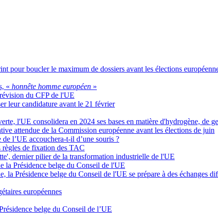
rint pour boucler le maximum de dossiers avant les élections européenn
s, «
honnête homme européen
»
 révision du CFP de l'UE
er leur candidature avant le 21 février
verte, l'UE consolidera en 2024 ses bases en matière d'hydrogène, de ge
iative attendue de la Commission européenne avant les élections de juin
re de l’UE accouchera-t-il d’une souris ?
 règles de fixation des TAC
te', dernier pilier de la transformation industrielle de l'UE
 de la Présidence belge du Conseil de l'UE
 la Présidence belge du Conseil de l'UE se prépare à des échanges diff
dgétaires européennes
la Présidence belge du Conseil de l’UE