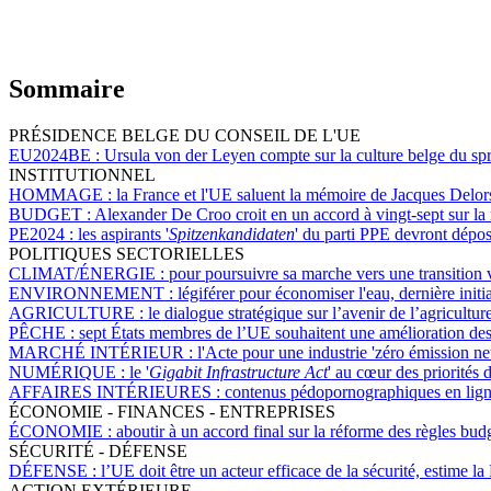
Sommaire
PRÉSIDENCE BELGE DU CONSEIL DE L'UE
EU2024BE :
Ursula von der Leyen compte sur la culture belge du sp
INSTITUTIONNEL
HOMMAGE :
la France et l'UE saluent la mémoire de Jacques Delor
BUDGET :
Alexander De Croo croit en un accord à vingt-sept sur la
PE2024 :
les aspirants '
Spitzenkandidaten
' du parti PPE devront dépos
POLITIQUES SECTORIELLES
CLIMAT/ÉNERGIE :
pour poursuivre sa marche vers une transition 
ENVIRONNEMENT :
légiférer pour économiser l'eau, dernière init
AGRICULTURE :
le dialogue stratégique sur l’avenir de l’agricultu
PÊCHE :
sept États membres de l’UE souhaitent une amélioration des
MARCHÉ INTÉRIEUR :
l'Acte pour une industrie 'zéro émission net
NUMÉRIQUE :
le '
Gigabit Infrastructure Act
' au cœur des priorités
AFFAIRES INTÉRIEURES :
contenus pédopornographiques en ligne,
ÉCONOMIE - FINANCES - ENTREPRISES
ÉCONOMIE :
aboutir à un accord final sur la réforme des règles bu
SÉCURITÉ - DÉFENSE
DÉFENSE :
l’UE doit être un acteur efficace de la sécurité, estime 
ACTION EXTÉRIEURE