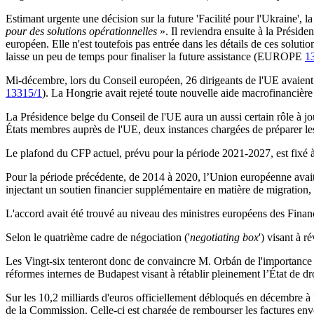
Estimant urgente une décision sur la future 'Facilité pour l'Ukraine', 
pour des solutions opérationnelles
». Il reviendra ensuite à la Préside
européen. Elle n'est toutefois pas entrée dans les détails de ces solut
laisse un peu de temps pour finaliser la future assistance (EUROPE
1
Mi-décembre, lors du Conseil européen, 26 dirigeants de l'UE avaient
13315/1
). La Hongrie avait rejeté toute nouvelle aide macrofinancière
La Présidence belge du Conseil de l'UE aura un aussi certain rôle à jo
États membres auprès de l'UE, deux instances chargées de préparer le
Le plafond du CFP actuel, prévu pour la période 2021-2027, est fixé à
Pour la période précédente, de 2014 à 2020, l’Union européenne avait 
injectant un soutien financier supplémentaire en matière de migration,
L'accord avait été trouvé au niveau des ministres européens des Fina
Selon le quatrième cadre de négociation ('
negotiating box
') visant à 
Les Vingt-six tenteront donc de convaincre M. Orbán de l'importance d
réformes internes de Budapest visant à rétablir pleinement l’État de d
Sur les 10,2 milliards d'euros officiellement débloqués en décembr
de la Commission. Celle-ci est chargée de rembourser les factures en