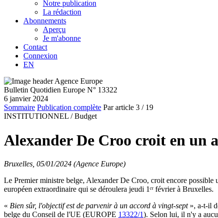
Notre publication
La rédaction
Abonnements
Aperçu
Je m'abonne
Contact
Connexion
EN
Bulletin Quotidien Europe N° 13322
6 janvier 2024
Sommaire
Publication complète
Par article
3
/ 19
INSTITUTIONNEL /
Budget
Alexander De Croo croit en un a
Bruxelles, 05/01/2024 (Agence Europe)
Le Premier ministre belge, Alexander De Croo, croit encore possible
européen extraordinaire qui se déroulera jeudi 1ᵉʳ février à Bruxelles.
«
Bien sûr, l'objectif est de parvenir à un accord à vingt-sept
», a-t-il
belge du Conseil de l'UE (EUROPE
13322/1
). Selon lui, il n'y a a