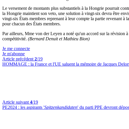
Le versement de montants plus substantiels à la Hongrie pourrait contr
la Hongrie maintient son veto, une solution à vingt-six devra être envi
vingt-six États membres reprenant à leur compte la partie revenant à la
pour chacun des États membres.
Par ailleurs, Mme von der Leyen a noté qu'un accord sur la révision à m
compétitivité.
(Bernard Denuit et Mathieu Bion)
Je me connecte
Je m'abonne
Article précédent
2
/19
HOMMAGE :
la France et l'UE saluent la mémoire de Jacques Delor
Article suivant
4
/19
PE2024 :
les aspirants '
Spitzenkandidaten
' du parti PPE devront dépos