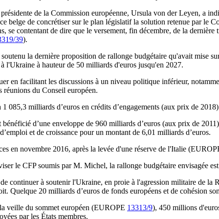
la présidente de la Commission européenne, Ursula von der Leyen, a indiqu
nce belge de concrétiser sur le plan législatif la solution retenue par l
ions, se contentant de dire que le versement, fin décembre, de la dernière
3319/39
).
 soutenu la dernière proposition de rallonge budgétaire qu'avait mise 
 à l'Ukraine à hauteur de 50 milliards d'euros jusqu'en 2027.
uer en facilitant les discussions à un niveau politique inférieur, notam
s réunions du Conseil européen.
 1 085,3 milliards d’euros en crédits d’engagements (aux prix de 2018)
bénéficié d’une enveloppe de 960 milliards d’euros (aux prix de 2011) a
 d’emploi et de croissance pour un montant de 6,01 milliards d’euros.
nces en novembre 2016, après la levée d'une réserve de l'Italie (EURO
réviser le CFP soumis par M. Michel, la rallonge budgétaire envisagée est
e continuer à soutenir l'Ukraine, en proie à l'agression militaire de la
roit. Quelque 20 milliards d’euros de fonds européens et de cohésion son
e à la veille du sommet européen (EUROPE
13313/9
), 450 millions d'euro
voyées par les États membres.