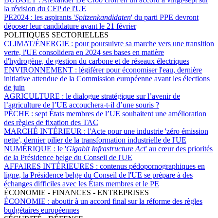
la révision du CFP de l'UE
PE2024 :
les aspirants '
Spitzenkandidaten
' du parti PPE devront
déposer leur candidature avant le 21 février
POLITIQUES SECTORIELLES
CLIMAT/ÉNERGIE :
pour poursuivre sa marche vers une transition
verte, l'UE consolidera en 2024 ses bases en matière
d'hydrogène, de gestion du carbone et de réseaux électriques
ENVIRONNEMENT :
légiférer pour économiser l'eau, dernière
initiative attendue de la Commission européenne avant les élections
de juin
AGRICULTURE :
le dialogue stratégique sur l’avenir de
l’agriculture de l’UE accouchera-t-il d’une souris ?
PÊCHE :
sept États membres de l’UE souhaitent une amélioration
des règles de fixation des TAC
MARCHÉ INTÉRIEUR :
l'Acte pour une industrie 'zéro émission
nette', dernier pilier de la transformation industrielle de l'UE
NUMÉRIQUE :
le '
Gigabit Infrastructure Act
' au cœur des priorités
de la Présidence belge du Conseil de l'UE
AFFAIRES INTÉRIEURES :
contenus pédopornographiques en
ligne, la Présidence belge du Conseil de l'UE se prépare à des
échanges difficiles avec les États membres et le PE
ÉCONOMIE - FINANCES - ENTREPRISES
ÉCONOMIE :
aboutir à un accord final sur la réforme des règles
budgétaires européennes