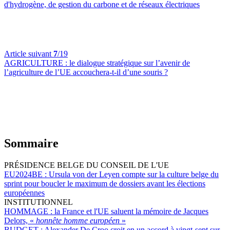
d'hydrogène, de gestion du carbone et de réseaux électriques
Article suivant
7
/19
AGRICULTURE :
le dialogue stratégique sur l’avenir de
l’agriculture de l’UE accouchera-t-il d’une souris ?
Sommaire
PRÉSIDENCE BELGE DU CONSEIL DE L'UE
EU2024BE :
Ursula von der Leyen compte sur la culture belge du
sprint pour boucler le maximum de dossiers avant les élections
européennes
INSTITUTIONNEL
HOMMAGE :
la France et l'UE saluent la mémoire de Jacques
Delors, «
honnête homme européen
»
BUDGET :
Alexander De Croo croit en un accord à vingt-sept sur