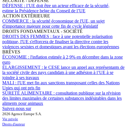
SÉCURITÉ - DÉFENSE
DÉFENSE :
l’UE doit être un acteur efficace de la sécurité,
estime la Présidence belge du Conseil de l’UE
ACTION EXTÉRIEURE
COMMERCE :
la sécurité économique de l'UE, un sujet
d'importance majeure pour cette fin de cycle législatif
DROITS FONDAMENTAUX - SOCIÉTÉ
DROITS DES FEMMES :
face à une potentielle polarisation
politique, l'UE s'efforcera de finaliser la directive contre les
violences sexistes et domestiques avant les élections européennes
BRÈVES
ÉCONOMIE :
l'inflation estimée à 2,9% en décembre dans la zone
euro
ÉLARGISSEMENT :
le CESE lance un appel aux représentants de
la société civile des pays candidats à une adhésion à l’UE à se
joindre à ses travaux
MALI :
l'UE met fin aux sanctions transposant celles des Nations
Unies qui ont pris fin
SÛRETÉ ALIMENTAIRE :
consultation publique sur la révision
des limites maximales de certaines substances indésirables dans les
aliments pour animaux
Suivez-nous sur
2026 Agence Europe S.A.
Vie privée
Droits d'auteur