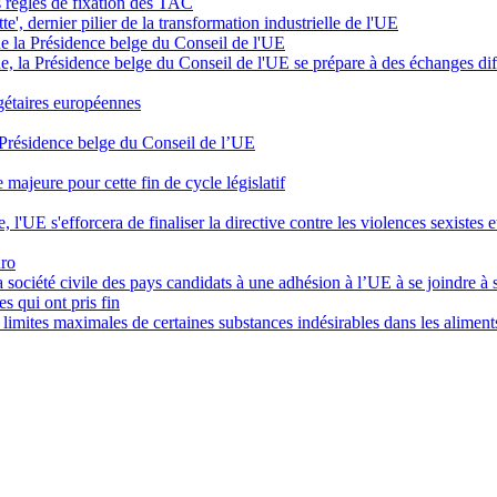
 règles de fixation des TAC
te', dernier pilier de la transformation industrielle de l'UE
 de la Présidence belge du Conseil de l'UE
 la Présidence belge du Conseil de l'UE se prépare à des échanges diff
dgétaires européennes
la Présidence belge du Conseil de l’UE
majeure pour cette fin de cycle législatif
ue, l'UE s'efforcera de finaliser la directive contre les violences sexiste
uro
 société civile des pays candidats à une adhésion à l’UE à se joindre à 
s qui ont pris fin
s limites maximales de certaines substances indésirables dans les alime