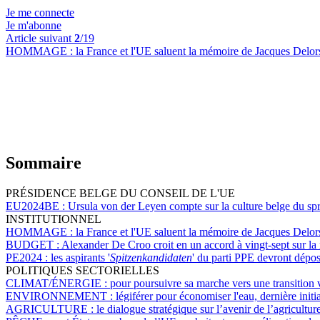
Je me connecte
Je m'abonne
Article suivant
2
/19
HOMMAGE :
la France et l'UE saluent la mémoire de Jacques Delor
Sommaire
PRÉSIDENCE BELGE DU CONSEIL DE L'UE
EU2024BE :
Ursula von der Leyen compte sur la culture belge du sp
INSTITUTIONNEL
HOMMAGE :
la France et l'UE saluent la mémoire de Jacques Delor
BUDGET :
Alexander De Croo croit en un accord à vingt-sept sur la
PE2024 :
les aspirants '
Spitzenkandidaten
' du parti PPE devront dépos
POLITIQUES SECTORIELLES
CLIMAT/ÉNERGIE :
pour poursuivre sa marche vers une transition 
ENVIRONNEMENT :
légiférer pour économiser l'eau, dernière init
AGRICULTURE :
le dialogue stratégique sur l’avenir de l’agricultu