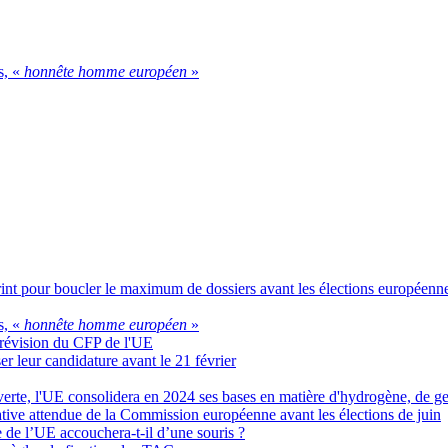
s, «
honnête homme européen
»
rint pour boucler le maximum de dossiers avant les élections européenn
s, «
honnête homme européen
»
 révision du CFP de l'UE
er leur candidature avant le 21 février
verte, l'UE consolidera en 2024 ses bases en matière d'hydrogène, de ge
iative attendue de la Commission européenne avant les élections de juin
re de l’UE accouchera-t-il d’une souris ?