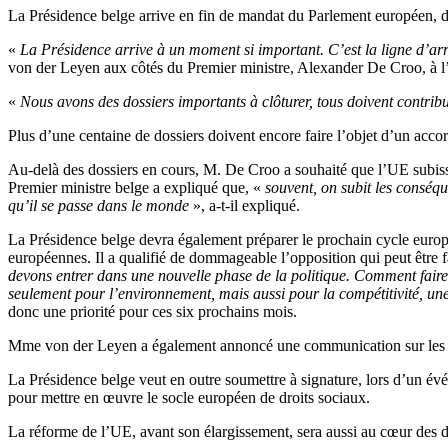
La Présidence belge arrive en fin de mandat du Parlement européen, do
«
La Présidence arrive à un moment si important. C’est la ligne d’arri
von der Leyen aux côtés du Premier ministre, Alexander De Croo, à 
«
Nous avons des dossiers importants à clôturer, tous doivent contribu
Plus d’une centaine de dossiers doivent encore faire l’objet d’un ac
Au-delà des dossiers en cours, M. De Croo a souhaité que l’UE subisse 
Premier ministre belge a expliqué que, «
souvent, on subit les conséq
qu’il se passe dans le monde
», a-t-il expliqué.
La Présidence belge devra également préparer le prochain cycle europée
européennes. Il a qualifié de dommageable l’opposition qui peut être fait
devons entrer dans une nouvelle phase de la politique. Comment faire en
seulement pour l’environnement, mais aussi pour la compétitivité, un
donc une priorité pour ces six prochains mois.
Mme von der Leyen a également annoncé une communication sur les 
La Présidence belge veut en outre soumettre à signature, lors d’un év
pour mettre en œuvre le socle européen de droits sociaux.
La réforme de l’UE, avant son élargissement, sera aussi au cœur des dis