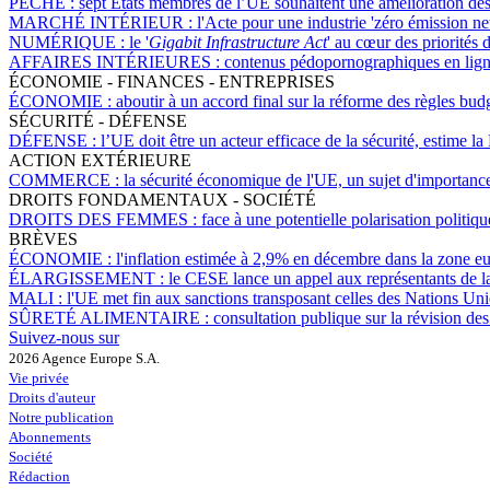
PÊCHE :
sept États membres de l’UE souhaitent une amélioration des
MARCHÉ INTÉRIEUR :
l'Acte pour une industrie 'zéro émission net
NUMÉRIQUE :
le '
Gigabit Infrastructure Act
' au cœur des priorités
AFFAIRES INTÉRIEURES :
contenus pédopornographiques en ligne,
ÉCONOMIE - FINANCES - ENTREPRISES
ÉCONOMIE :
aboutir à un accord final sur la réforme des règles bu
SÉCURITÉ - DÉFENSE
DÉFENSE :
l’UE doit être un acteur efficace de la sécurité, estime 
ACTION EXTÉRIEURE
COMMERCE :
la sécurité économique de l'UE, un sujet d'importance 
DROITS FONDAMENTAUX - SOCIÉTÉ
DROITS DES FEMMES :
face à une potentielle polarisation politiq
BRÈVES
ÉCONOMIE :
l'inflation estimée à 2,9% en décembre dans la zone e
ÉLARGISSEMENT :
le CESE lance un appel aux représentants de la
MALI :
l'UE met fin aux sanctions transposant celles des Nations Unie
SÛRETÉ ALIMENTAIRE :
consultation publique sur la révision de
Suivez-nous sur
2026 Agence Europe S.A.
Vie privée
Droits d'auteur
Notre publication
Abonnements
Société
Rédaction