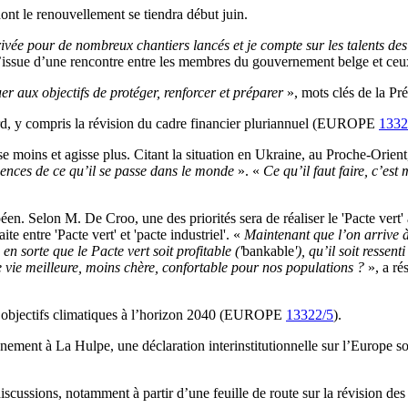
nt le renouvellement se tiendra début juin.
vée pour de nombreux chantiers lancés et je compte sur les talents des
l’issue d’une rencontre entre les membres du gouvernement belge et c
er aux objectifs de protéger, renforcer et préparer
», mots clés de la Pr
cord, y compris la révision du cadre financier pluriannuel (EUROPE
1332
moins et agisse plus. Citant la situation en Ukraine, au Proche-Orient, 
uences de ce qu’il se passe dans le monde
». «
Ce qu’il faut faire, c’est
n. Selon M. De Croo, une des priorités sera de réaliser le 'Pacte vert' a
e entre 'Pacte vert' et 'pacte industriel'. «
Maintenant que l’on arrive à 
 sorte que le Pacte vert soit profitable ('
bankable
'), qu’il soit resse
e vie meilleure, moins chère, confortable pour nos populations ?
», a r
objectifs climatiques à l’horizon 2040 (EUROPE
13322/5
).
énement à La Hulpe, une déclaration interinstitutionnelle sur l’Europe
cussions, notamment à partir d’une feuille de route sur la révision des 