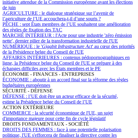
initiative attendue de la Commission européenne avant les élections
de juin
AGRICULTURE :
le dialogue stratégique sur l’avenir de
l’agriculture de l’UE accouchera-t-il d’une souris ?
PÊCHE :
sept États membres de l’UE souhaitent une amélioration
des règles de fixation des TAC
MARCHÉ INTÉRIEUR :
l'Acte pour une industrie 'zéro émission
nette', dernier pilier de la transformation industrielle de l'UE
NUMÉRIQUE :
le '
Gigabit Infrastructure Act
' au cœur des priorités
de la Présidence belge du Conseil de l'UE
AFFAIRES INTÉRIEURES :
contenus pédopornographiques en
ligne, la Présidence belge du Conseil de l'UE se prépare à des
échanges difficiles avec les États membres et le PE
ÉCONOMIE - FINANCES - ENTREPRISES
ÉCONOMIE :
aboutir à un accord final sur la réforme des règles
budgétaires européennes
SÉCURITÉ - DÉFENSE
DÉFENSE :
l’UE doit être un acteur efficace de la sécurité,
estime la Présidence belge du Conseil de l’UE
ACTION EXTÉRIEURE
COMMERCE :
la sécurité économique de l'UE, un sujet
d'importance majeure pour cette fin de cycle législatif
DROITS FONDAMENTAUX - SOCIÉTÉ
DROITS DES FEMMES :
face à une potentielle polarisation
politique, l'UE s'efforcera de finaliser la directive contre les