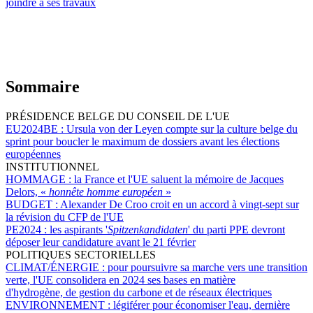
joindre à ses travaux
Sommaire
PRÉSIDENCE BELGE DU CONSEIL DE L'UE
EU2024BE :
Ursula von der Leyen compte sur la culture belge du
sprint pour boucler le maximum de dossiers avant les élections
européennes
INSTITUTIONNEL
HOMMAGE :
la France et l'UE saluent la mémoire de Jacques
Delors, «
honnête homme européen
»
BUDGET :
Alexander De Croo croit en un accord à vingt-sept sur
la révision du CFP de l'UE
PE2024 :
les aspirants '
Spitzenkandidaten
' du parti PPE devront
déposer leur candidature avant le 21 février
POLITIQUES SECTORIELLES
CLIMAT/ÉNERGIE :
pour poursuivre sa marche vers une transition
verte, l'UE consolidera en 2024 ses bases en matière
d'hydrogène, de gestion du carbone et de réseaux électriques
ENVIRONNEMENT :
légiférer pour économiser l'eau, dernière