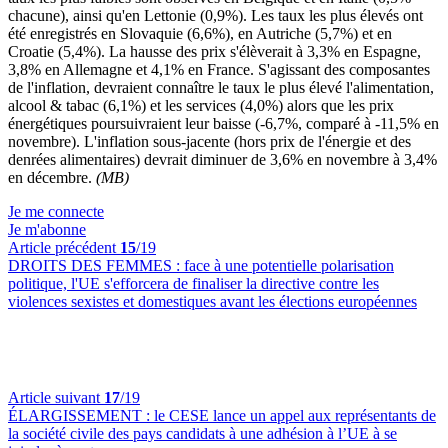
chacune), ainsi qu'en Lettonie (0,9%). Les taux les plus élevés ont
été enregistrés en Slovaquie (6,6%), en Autriche (5,7%) et en
Croatie (5,4%). La hausse des prix s'élèverait à 3,3% en Espagne,
3,8% en Allemagne et 4,1% en France. S'agissant des composantes
de l'inflation, devraient connaître le taux le plus élevé l'alimentation,
alcool & tabac (6,1%) et les services (4,0%) alors que les prix
énergétiques poursuivraient leur baisse (-6,7%, comparé à -11,5% en
novembre). L'inflation sous-jacente (hors prix de l'énergie et des
denrées alimentaires) devrait diminuer de 3,6% en novembre à 3,4%
en décembre.
(MB)
Je me connecte
Je m'abonne
Article précédent
15
/19
DROITS DES FEMMES :
face à une potentielle polarisation
politique, l'UE s'efforcera de finaliser la directive contre les
violences sexistes et domestiques avant les élections européennes
Article suivant
17
/19
ÉLARGISSEMENT :
le CESE lance un appel aux représentants de
la société civile des pays candidats à une adhésion à l’UE à se