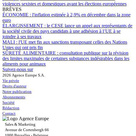
violences sexistes et domestiques avant les élections européennes
BRÈVES
ÉCONOMIE :
l'inflation estimée à 2,9% en décembre dans la zone
euro
ÉLARGISSEMENT :
le CESE lance un appel aux représentants de
la société civile des pays candidats à une adhésion à l’UE à se
joindre à ses travaux
MALI :
l'UE met fin aux sanctions transposant celles des Nations
Unies qui ont pris fin
SÛRETÉ ALIMENTAIRE :
consultation publique sur la révision
des limites maximales de certaines substances indésirables dans les
aliments pour animaux
Suivez-nous sur
2026 Agence Europe S.A.
Vie privée
Droits d'auteur
Notre publication
Abonnements
Société
Rédaction
Contact
Sales & Marketing
Avenue de Cortenbergh 66
1000 Bruxelles - Belgique