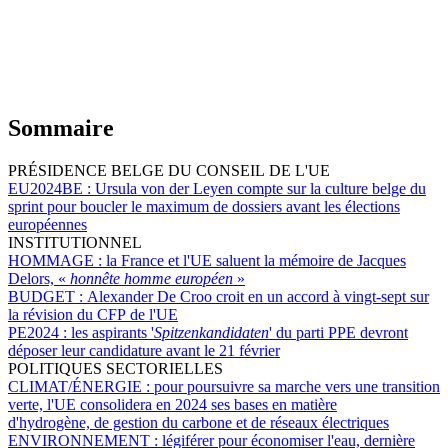
Sommaire
PRÉSIDENCE BELGE DU CONSEIL DE L'UE
EU2024BE :
Ursula von der Leyen compte sur la culture belge du
sprint pour boucler le maximum de dossiers avant les élections
européennes
INSTITUTIONNEL
HOMMAGE :
la France et l'UE saluent la mémoire de Jacques
Delors, «
honnête homme européen
»
BUDGET :
Alexander De Croo croit en un accord à vingt-sept sur
la révision du CFP de l'UE
PE2024 :
les aspirants '
Spitzenkandidaten
' du parti PPE devront
déposer leur candidature avant le 21 février
POLITIQUES SECTORIELLES
CLIMAT/ÉNERGIE :
pour poursuivre sa marche vers une transition
verte, l'UE consolidera en 2024 ses bases en matière
d'hydrogène, de gestion du carbone et de réseaux électriques
ENVIRONNEMENT :
légiférer pour économiser l'eau, dernière