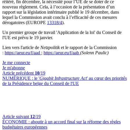
réitéré, fin décembre, la nécessité pour l’UE de se doter de ce
nouveau règlement. Cela, à l’occasion de la présentation d’un
rapport sur la législation intérimaire publié le 19 décembre, dans
lequel la Commission avait conclu à l’efficacité de ces mesures
dérogatoires (EUROPE
13318/4
).
Un premier groupe de travail 'Application de la loi' du Conseil de
l'UE est prévu le 19 janvier.
Lien vers l'article de
Netzpolitik
et le rapport de la Commission
:
https://aeur.eu/f/aad
;
https://aeur.eu/f/aab
(Solenn Paulic)
Je me connecte
Je m'abonne
Article précédent
10
/19
NUMÉRIQUE :
le '
Gigabit Infrastructure Act
' au cœur des priorités
de la Présidence belge du Conseil de l'UE
Article suivant
12
/19
ÉCONOMIE :
aboutir à un accord final sur la réforme des règles
budgétaires européennes