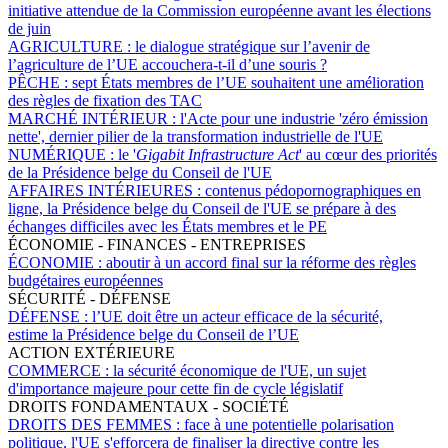
initiative attendue de la Commission européenne avant les élections
de juin
AGRICULTURE :
le dialogue stratégique sur l’avenir de
l’agriculture de l’UE accouchera-t-il d’une souris ?
PÊCHE :
sept États membres de l’UE souhaitent une amélioration
des règles de fixation des TAC
MARCHÉ INTÉRIEUR :
l'Acte pour une industrie 'zéro émission
nette', dernier pilier de la transformation industrielle de l'UE
NUMÉRIQUE :
le '
Gigabit Infrastructure Act
' au cœur des priorités
de la Présidence belge du Conseil de l'UE
AFFAIRES INTÉRIEURES :
contenus pédopornographiques en
ligne, la Présidence belge du Conseil de l'UE se prépare à des
échanges difficiles avec les États membres et le PE
ÉCONOMIE - FINANCES - ENTREPRISES
ÉCONOMIE :
aboutir à un accord final sur la réforme des règles
budgétaires européennes
SÉCURITÉ - DÉFENSE
DÉFENSE :
l’UE doit être un acteur efficace de la sécurité,
estime la Présidence belge du Conseil de l’UE
ACTION EXTÉRIEURE
COMMERCE :
la sécurité économique de l'UE, un sujet
d'importance majeure pour cette fin de cycle législatif
DROITS FONDAMENTAUX - SOCIÉTÉ
DROITS DES FEMMES :
face à une potentielle polarisation
politique, l'UE s'efforcera de finaliser la directive contre les