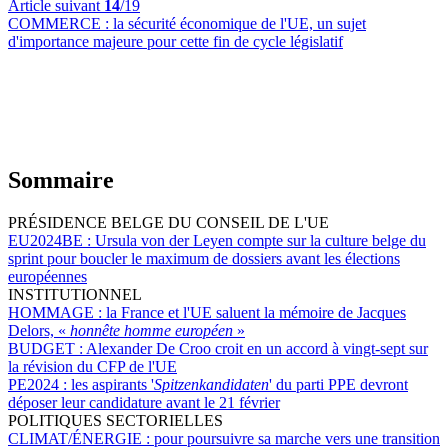
Article suivant
14
/19
COMMERCE :
la sécurité économique de l'UE, un sujet
d'importance majeure pour cette fin de cycle législatif
Sommaire
PRÉSIDENCE BELGE DU CONSEIL DE L'UE
EU2024BE :
Ursula von der Leyen compte sur la culture belge du
sprint pour boucler le maximum de dossiers avant les élections
européennes
INSTITUTIONNEL
HOMMAGE :
la France et l'UE saluent la mémoire de Jacques
Delors, «
honnête homme européen
»
BUDGET :
Alexander De Croo croit en un accord à vingt-sept sur
la révision du CFP de l'UE
PE2024 :
les aspirants '
Spitzenkandidaten
' du parti PPE devront
déposer leur candidature avant le 21 février
POLITIQUES SECTORIELLES
CLIMAT/ÉNERGIE :
pour poursuivre sa marche vers une transition