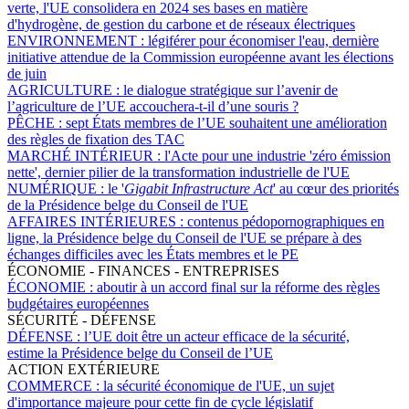
verte, l'UE consolidera en 2024 ses bases en matière
d'hydrogène, de gestion du carbone et de réseaux électriques
ENVIRONNEMENT :
légiférer pour économiser l'eau, dernière
initiative attendue de la Commission européenne avant les élections
de juin
AGRICULTURE :
le dialogue stratégique sur l’avenir de
l’agriculture de l’UE accouchera-t-il d’une souris ?
PÊCHE :
sept États membres de l’UE souhaitent une amélioration
des règles de fixation des TAC
MARCHÉ INTÉRIEUR :
l'Acte pour une industrie 'zéro émission
nette', dernier pilier de la transformation industrielle de l'UE
NUMÉRIQUE :
le '
Gigabit Infrastructure Act
' au cœur des priorités
de la Présidence belge du Conseil de l'UE
AFFAIRES INTÉRIEURES :
contenus pédopornographiques en
ligne, la Présidence belge du Conseil de l'UE se prépare à des
échanges difficiles avec les États membres et le PE
ÉCONOMIE - FINANCES - ENTREPRISES
ÉCONOMIE :
aboutir à un accord final sur la réforme des règles
budgétaires européennes
SÉCURITÉ - DÉFENSE
DÉFENSE :
l’UE doit être un acteur efficace de la sécurité,
estime la Présidence belge du Conseil de l’UE
ACTION EXTÉRIEURE
COMMERCE :
la sécurité économique de l'UE, un sujet
d'importance majeure pour cette fin de cycle législatif