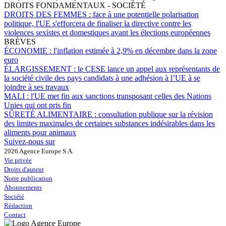
DROITS FONDAMENTAUX - SOCIÉTÉ
DROITS DES FEMMES :
face à une potentielle polarisation
politique, l'UE s'efforcera de finaliser la directive contre les
violences sexistes et domestiques avant les élections européennes
BRÈVES
ÉCONOMIE :
l'inflation estimée à 2,9% en décembre dans la zone
euro
ÉLARGISSEMENT :
le CESE lance un appel aux représentants de
la société civile des pays candidats à une adhésion à l’UE à se
joindre à ses travaux
MALI :
l'UE met fin aux sanctions transposant celles des Nations
Unies qui ont pris fin
SÛRETÉ ALIMENTAIRE :
consultation publique sur la révision
des limites maximales de certaines substances indésirables dans les
aliments pour animaux
Suivez-nous sur
2026 Agence Europe S.A.
Vie privée
Droits d'auteur
Notre publication
Abonnements
Société
Rédaction
Contact