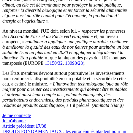
climat, qu'elle est déterminante pour protéger la santé publique,
renforcer la diversité biologique et renforcer la sécurité alimentaire
et joue aussi un rôle capital pour l’économie, la production d’
énergie et l’agriculture ».
Au niveau mondial, l'UE doit, selon lui, «
respecter les promesses
de l'Accord de Paris et du Pacte vert européen
» et, au niveau
européen, «
continuer à appliquer une politique durable, continuer
à améliorer la qualité des eaux de nos fleuves pour atteindre un bon
statut de l'eau au plus tard en 2030 et appliquer intégralement la
directive 'Eau potable'
»,
que la plupart des pays de l'UE n'ont pas
transposée (EUROPE
13150/32
,
13098/28
).
Les États membres
devront surtout poursuivre les investissements
pour renforcer la disponibilité en eau potable et la sécurité de cette
eau, a estimé le ministre. «
L’innovation technologique joue un rôle
majeur pour orienter ces investissements qui doivent être rentables
et doivent aussi tenir compte des polluants émergents, des
perturbateurs endocriniens, des produits pharmaceutiques et des
résidus de produits cosmétiques»,
a-t-il précisé.
(Aminata Niang)
Je me connecte
Je m'abonne
Article précédent
17
/38
DROITS FONDAMENTAUX :
les eurodéputés plaident pour un