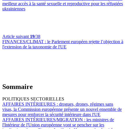
meilleur accès à la santé sexuelle et reproductive pour les réfugiées
ukrainiennes
Article suivant
19
/38
FINANCES/CLIMAT :
le Parlement européen rejette l’objection à
l'extension de la taxonomie de l'UE
Sommaire
POLITIQUES SECTORIELLES
AFFAIRES INTÉRIEURES :
drogues, drones, régimes sans
visas, la Commission européenne présente un nouvel ensemble de
mesures pour renforcer la sécurité intérieure dans l'UE
AFFAIRES INTÉRIEURES/MIGRATION :
les ministres de
l'Intérieur de l'Union européenne vont se pencher sur les