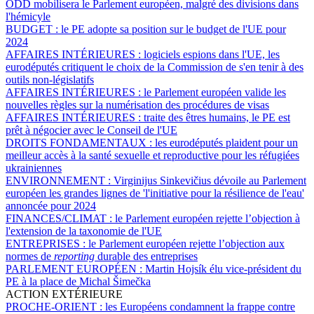
ODD mobilisera le Parlement européen, malgré des divisions dans
l'hémicyle
BUDGET :
le PE adopte sa position sur le budget de l'UE pour
2024
AFFAIRES INTÉRIEURES :
logiciels espions dans l'UE, les
eurodéputés critiquent le choix de la Commission de s'en tenir à des
outils non-législatifs
AFFAIRES INTÉRIEURES :
le Parlement européen valide les
nouvelles règles sur la numérisation des procédures de visas
AFFAIRES INTÉRIEURES :
traite des êtres humains, le PE est
prêt à négocier avec le Conseil de l'UE
DROITS FONDAMENTAUX :
les eurodéputés plaident pour un
meilleur accès à la santé sexuelle et reproductive pour les réfugiées
ukrainiennes
ENVIRONNEMENT :
Virginijus Sinkevičius dévoile au Parlement
européen les grandes lignes de 'l'initiative pour la résilience de l'eau'
annoncée pour 2024
FINANCES/CLIMAT :
le Parlement européen rejette l’objection à
l'extension de la taxonomie de l'UE
ENTREPRISES :
le Parlement européen rejette l’objection aux
normes de
reporting
durable des entreprises
PARLEMENT EUROPÉEN :
Martin Hojsík élu vice-président du
PE à la place de Michal Šimečka
ACTION EXTÉRIEURE
PROCHE-ORIENT :
les Européens condamnent la frappe contre