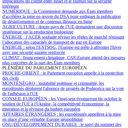
implications du conflit entre Israël et le
Hamas
sur la sécurité
intérieure
NUMÉRIQUE :
la Commission demande aux États membres
d'accélérer la mise en œuvre du DSA pour endiguer la publication
de désinformation et de contenus illégaux en ligne
AGRICULTURE :
douze pays de l’UE demandent une discussion
stratégique sur la production biologique
ÉNERGIE :
l’ACER souhaite réviser les règles de marché régissant
l’allocation des capacités de transport de gaz en Europe
ÉNERGIE :
selon l'
ENTSOG
, l'Europe est prête à affronter l'hiver
avec une sécurité gazière renforcée
CLIMAT :
financement climatique,
CAN Europe
attend des mesures
plus concrètes de la part des États membres
PLÉNIÈRE DU PARLEMENT EUROPÉEN
PROCHE-ORIENT :
le Parlement européen appelle à la protection
des civils
MONTÉNÉGRO :
instabilité politique et criminalité, les
eurodéputés déplorent l'absence de progrès de Podgorica sur la voie
de l'adhésion à l'UE
CONSEIL EUROPÉEN :
les Vingt-sept évoqueront fin octobre le
soutien de l'UE à l'Ukraine, la compétitivité économique, la
migration et la révision du budget européen
AFFAIRES ÉTRANGÈRES :
les eurodéputés appellent à la mise
en place d’une véritable Europe géopolitique
ONU/DÉVELOPPEMENT DURABLE :
le suivi du sommet des