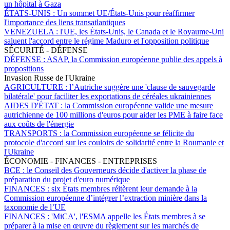
un hôpital à Gaza
ÉTATS-UNIS :
Un sommet UE/États-Unis pour réaffirmer
l'importance des liens transatlantiques
VENEZUELA :
l'UE, les États-Unis, le Canada et le Royaume-Uni
saluent l'accord entre le régime Maduro et l'opposition politique
SÉCURITÉ - DÉFENSE
DÉFENSE :
ASAP, la Commission européenne publie des appels à
propositions
Invasion Russe de l'Ukraine
AGRICULTURE :
l’Autriche suggère une 'clause de sauvegarde
bilatérale' pour faciliter les exportations de céréales ukrainiennes
AIDES D'ÉTAT :
la Commission européenne valide une mesure
autrichienne de 100 millions d'euros pour aider les PME à faire face
aux coûts de l'énergie
TRANSPORTS :
la Commission européenne se félicite du
protocole d'accord sur les couloirs de solidarité entre la Roumanie et
l'Ukraine
ÉCONOMIE - FINANCES - ENTREPRISES
BCE :
le Conseil des Gouverneurs décide d'activer la phase de
préparation du projet d'euro numérique
FINANCES :
six États membres réitèrent leur demande à la
Commission européenne d’intégrer l’extraction minière dans la
taxonomie de l’UE
FINANCES :
'MiCA', l'ESMA appelle les États membres à se
préparer à la mise en œuvre du règlement sur les marchés de