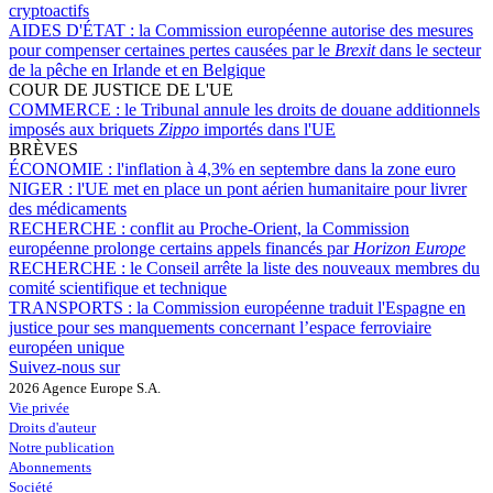
cryptoactifs
AIDES D'ÉTAT :
la Commission européenne autorise des mesures
pour compenser certaines pertes causées par le
Brexit
dans le secteur
de la pêche en Irlande et en Belgique
COUR DE JUSTICE DE L'UE
COMMERCE :
le Tribunal annule les droits de douane additionnels
imposés aux briquets
Zippo
importés dans l'UE
BRÈVES
ÉCONOMIE :
l'inflation à 4,3% en septembre dans la zone euro
NIGER :
l'UE met en place un pont aérien humanitaire pour livrer
des médicaments
RECHERCHE :
conflit au Proche-Orient, la Commission
européenne prolonge certains appels financés par
Horizon Europe
RECHERCHE :
le Conseil arrête la liste des nouveaux membres du
comité scientifique et technique
TRANSPORTS :
la Commission européenne traduit l'Espagne en
justice pour ses manquements concernant l’espace ferroviaire
européen unique
Suivez-nous sur
2026 Agence Europe S.A.
Vie privée
Droits d'auteur
Notre publication
Abonnements
Société