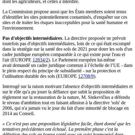
dont les agriculteurs, et celles à interdire.
La Commission propose aussi que les États membres soient tenus
d'identifier les sites potentiellement contaminés, d'enquêter sur ces
sites et de traiter les risques inacceptables pour la santé humaine et
l'environnement.
Pas d'objectifs intermédiaires
. La directive proposée ne prévoit
toutefois pas d'objectifs intermédiaires, loin de ce qui était escompté
dans la stratégie sur la santé des sols de 2021 pour doter les sols d'un
cadre juridique européen comparable à ce qui existe pour l'eau et
l'air (EUROPE
12834/2
). Le Parlement européen lui-même
avait demandé un cadre juridique commun à l’échelle de l’UE - dans
le plein respect du principe de subsidiarité - sur la protection et
l’utilisation durable des sols (EUROPE
12708/9
).
Interrogé sur la raison motivant l'absence d'objectifs intermédiaires et
sur le rôle qu'a pu jouer la défiance que subit la proposition de
règlement sur la restauration de la nature, M. Sinkevičius a défendu
le niveau d'ambition tout en faisant allusion à la directive 'sols' de
2006, qui n'a jamais vu le jour du fait d'une minorité de blocage en
2014 au Conseil.
«
Ce n'est pas une proposition législative facile, étant donné que les
tentatives précédentes ont échoué. La première phase c'est la
définition des sols en bonne santé avec un suivi harmonisé dans