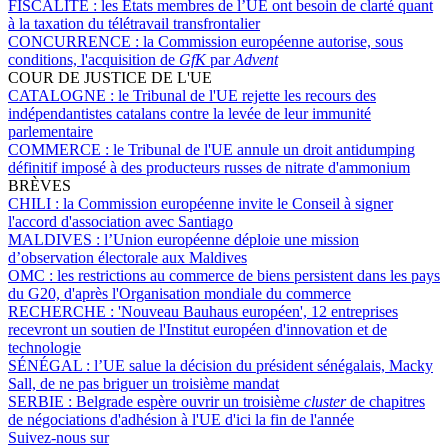
FISCALITÉ :
les États membres de l’UE ont besoin de clarté quant
à la taxation du télétravail transfrontalier
CONCURRENCE :
la Commission européenne autorise, sous
conditions, l'acquisition de
GfK
par
Advent
COUR DE JUSTICE DE L'UE
CATALOGNE :
le Tribunal de l'UE rejette les recours des
indépendantistes catalans contre la levée de leur immunité
parlementaire
COMMERCE :
le Tribunal de l'UE annule un droit antidumping
définitif imposé à des producteurs russes de nitrate d'ammonium
BRÈVES
CHILI :
la Commission européenne invite le Conseil à signer
l'accord d'association avec Santiago
MALDIVES :
l’Union européenne déploie une mission
d’observation électorale aux Maldives
OMC :
les restrictions au commerce de biens persistent dans les pays
du G20, d'après l'Organisation mondiale du commerce
RECHERCHE :
'Nouveau Bauhaus européen', 12 entreprises
recevront un soutien de l'Institut européen d'innovation et de
technologie
SÉNÉGAL :
l’UE salue la décision du président sénégalais, Macky
Sall, de ne pas briguer un troisième mandat
SERBIE :
Belgrade espère ouvrir un troisième
cluster
de chapitres
de négociations d'adhésion à l'UE d'ici la fin de l'année
Suivez-nous sur