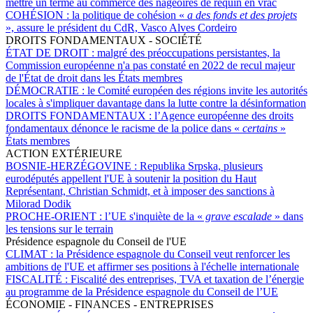
mettre un terme au commerce des nageoires de requin en vrac
COHÉSION :
la politique de cohésion «
a des fonds et des projets
», assure le président du CdR, Vasco Alves Cordeiro
DROITS FONDAMENTAUX - SOCIÉTÉ
ÉTAT DE DROIT :
malgré des préoccupations persistantes, la
Commission européenne n'a pas constaté en 2022 de recul majeur
de l'État de droit dans les États membres
DÉMOCRATIE :
le Comité européen des régions invite les autorités
locales à s'impliquer davantage dans la lutte contre la désinformation
DROITS FONDAMENTAUX :
l’Agence européenne des droits
fondamentaux dénonce le racisme de la police dans «
certains
»
États membres
ACTION EXTÉRIEURE
BOSNIE-HERZÉGOVINE :
Republika Srpska, plusieurs
eurodéputés appellent l'UE à soutenir la position du Haut
Représentant, Christian Schmidt, et à imposer des sanctions à
Milorad Dodik
PROCHE-ORIENT :
l’UE s'inquiète de la «
grave escalade
» dans
les tensions sur le terrain
Présidence espagnole du Conseil de l'UE
CLIMAT :
la Présidence espagnole du Conseil veut renforcer les
ambitions de l'UE et affirmer ses positions à l'échelle internationale
FISCALITÉ :
Fiscalité des entreprises, TVA et taxation de l’énergie
au programme de la Présidence espagnole du Conseil de l’UE
ÉCONOMIE - FINANCES - ENTREPRISES