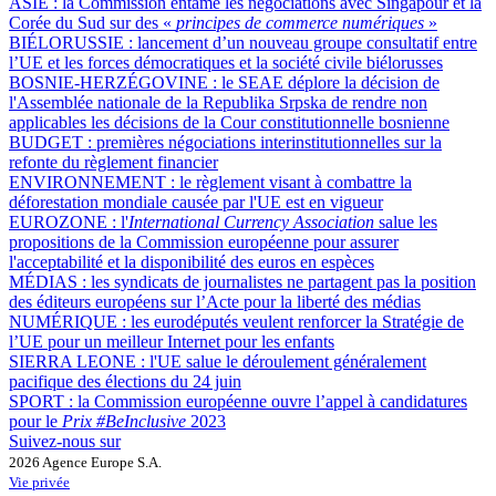
ASIE :
la Commission entame les négociations avec Singapour et la
Corée du Sud sur des «
principes de commerce numériques
»
BIÉLORUSSIE :
lancement d’un nouveau groupe consultatif entre
l’UE et les forces démocratiques et la société civile biélorusses
BOSNIE-HERZÉGOVINE :
le SEAE déplore la décision de
l'Assemblée nationale de la Republika Srpska de rendre non
applicables les décisions de la Cour constitutionnelle bosnienne
BUDGET :
premières négociations interinstitutionnelles sur la
refonte du règlement financier
ENVIRONNEMENT :
le règlement visant à combattre la
déforestation mondiale causée par l'UE est en vigueur
EUROZONE :
l'
International Currency Association
salue les
propositions de la Commission européenne pour assurer
l'acceptabilité et la disponibilité des euros en espèces
MÉDIAS :
les syndicats de journalistes ne partagent pas la position
des éditeurs européens sur l’Acte pour la liberté des médias
NUMÉRIQUE :
les eurodéputés veulent renforcer la Stratégie de
l’UE pour un meilleur Internet pour les enfants
SIERRA LEONE :
l'UE salue le déroulement généralement
pacifique des élections du 24 juin
SPORT :
la Commission européenne ouvre l’appel à candidatures
pour le
Prix #BeInclusive
2023
Suivez-nous sur
2026 Agence Europe S.A.
Vie privée