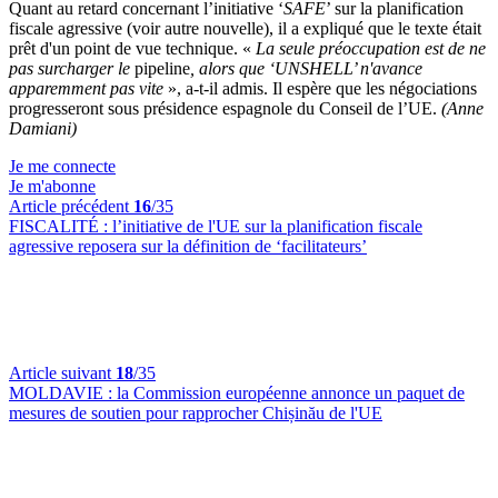
Quant au retard concernant l’initiative ‘
SAFE
’ sur la planification
fiscale agressive (voir autre nouvelle), il a expliqué que le texte était
prêt d'un point de vue technique. «
La seule préoccupation est de ne
pas surcharger le
pipeline
, alors que ‘UNSHELL’ n'avance
apparemment pas vite
», a-t-il admis. Il espère que les négociations
progresseront sous présidence espagnole du Conseil de l’UE.
(Anne
Damiani)
Je me connecte
Je m'abonne
Article précédent
16
/35
FISCALITÉ :
l’initiative de l'UE sur la planification fiscale
agressive reposera sur la définition de ‘facilitateurs’
Article suivant
18
/35
MOLDAVIE :
la Commission européenne annonce un paquet de
mesures de soutien pour rapprocher Chișinău de l'UE