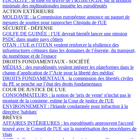
FISCALITÉ :
la mise en œuvre de l’accord OCDE sur la taxation
minimale des multinationales inquiète les eurodéputés
ACTION EXTÉRIEURE
MOLDAVIE :
la Commission européenne annonce un paquet de
mesures de soutien pour rapprocher Chișinău de l'UE
SÉCURITÉ - DÉFENSE
GOLFE DE GUINÉE :
l’UE devrait bientôt lancer une mission
PSDC dans quatre pays côtiers
OTAN :
l’UE et l’OTAN veulent renforcer la résilience des
infrastructures critiques dans les domaines de l’énergie, du transport,
du numérique et de l'espace
DROITS FONDAMENTAUX - SOCIÉTÉ
MÉDIAS :
des eurodéputés veulent intégrer les plateformes dans le
champ d’application de l’'Acte pour la liberté des médias'
DROITS FONDAMENTAUX :
la commission des libertés civiles
du PE se penche sur l’état des droits fondamentaux
COUR DE JUSTICE DE L'UE
CONSOMMATEURS :
la notion de 'prix de vente' n'inclut pas le
montant de la consigne, estime la Cour de justice de l'UE
ENVIRONNEMENT :
l'Irlande condamnée pour infraction à la
directive 'habitats'
BRÈVES
AFFAIRES INTÉRIEURES :
les eurodéputés approuvent l'accord
trouvé avec le Conseil de l'UE sur la numérisation des procédures de
visas