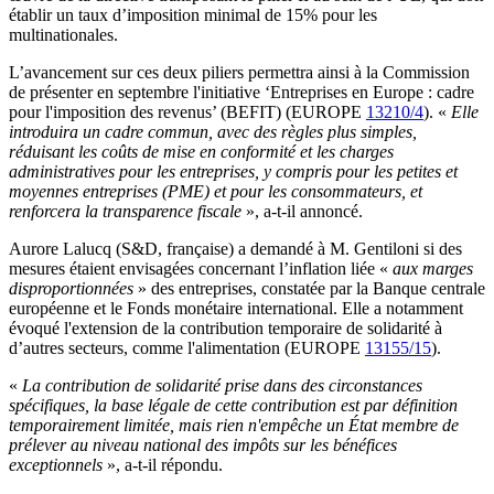
établir un taux d’imposition minimal de 15% pour les
multinationales.
L’avancement sur ces deux piliers permettra ainsi à la Commission
de présenter en septembre l'initiative ‘Entreprises en Europe : cadre
pour l'imposition des revenus’ (BEFIT) (EUROPE
13210/4
). «
Elle
introduira un cadre commun, avec des règles plus simples,
réduisant les coûts de mise en conformité et les charges
administratives pour les entreprises, y compris pour les petites et
moyennes entreprises (PME) et pour les consommateurs, et
renforcera la transparence fiscale
», a-t-il annoncé.
Aurore Lalucq (S&D, française) a demandé à M. Gentiloni si des
mesures étaient envisagées concernant l’inflation liée «
aux marges
disproportionnées
» des entreprises, constatée par la Banque centrale
européenne et le Fonds monétaire international. Elle a notamment
évoqué l'extension de la contribution temporaire de solidarité à
d’autres secteurs, comme l'alimentation (EUROPE
13155/15
).
«
La contribution de solidarité prise dans des circonstances
spécifiques, la base légale de cette contribution est par définition
temporairement limitée, mais rien n'empêche un État membre de
prélever au niveau national des impôts sur les bénéfices
exceptionnels
», a-t-il répondu.