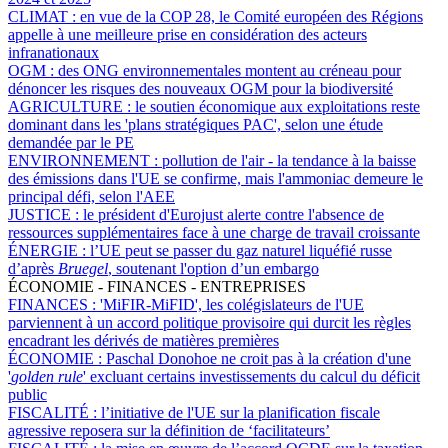
CLIMAT :
en vue de la COP 28, le Comité européen des Régions
appelle à une meilleure prise en considération des acteurs
infranationaux
OGM :
des ONG environnementales montent au créneau pour
dénoncer les risques des nouveaux OGM pour la biodiversité
AGRICULTURE :
le soutien économique aux exploitations reste
dominant dans les 'plans stratégiques PAC', selon une étude
demandée par le PE
ENVIRONNEMENT :
pollution de l'air - la tendance à la baisse
des émissions dans l'UE se confirme, mais l'ammoniac demeure le
principal défi, selon l'AEE
JUSTICE :
le président d'Eurojust alerte contre l'absence de
ressources supplémentaires face à une charge de travail croissante
ÉNERGIE :
l’UE peut se passer du gaz naturel liquéfié russe
d’après
Bruegel
, soutenant l'option d’un embargo
ÉCONOMIE - FINANCES - ENTREPRISES
FINANCES :
'MiFIR-MiFID', les colégislateurs de l'UE
parviennent à un accord politique provisoire qui durcit les règles
encadrant les dérivés de matières premières
ÉCONOMIE :
Paschal Donohoe ne croit pas à la création d'une
'
golden rule
' excluant certains investissements du calcul du déficit
public
FISCALITÉ :
l’initiative de l'UE sur la planification fiscale
agressive reposera sur la définition de ‘facilitateurs’