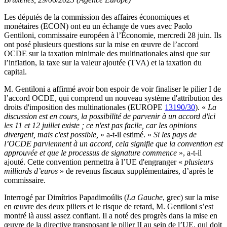
Les députés de la commission des affaires économiques et
monétaires (ECON) ont eu un échange de vues avec Paolo
Gentiloni, commissaire européen à l’Économie, mercredi 28 juin. Ils
ont posé plusieurs questions sur la mise en œuvre de l’accord
OCDE sur la taxation minimale des multinationales ainsi que sur
l’inflation, la taxe sur la valeur ajoutée (TVA) et la taxation du
capital.
M. Gentiloni a affirmé avoir bon espoir de voir finaliser le pilier I de
l’accord OCDE, qui comprend un nouveau système d'attribution des
droits d'imposition des multinationales (EUROPE
13190/30
). «
La
discussion est en cours, la possibilité de parvenir à un accord d'ici
les 11 et 12 juillet existe ; ce n'est pas facile, car les opinions
divergent, mais c'est possible,
» a-t-il estimé. «
Si les pays de
l’OCDE parviennent à un accord, cela signifie que la convention est
approuvée et que le processus de signature commence
», a-t-il
ajouté. Cette convention permettra à l’UE d'engranger «
plusieurs
milliards d’euros
» de revenus fiscaux supplémentaires, d’après le
commissaire.
Interrogé par Dimítrios Papadimoúlis (
La Gauche
, grec) sur la mise
en œuvre des deux piliers et le risque de retard, M. Gentiloni s’est
montré là aussi assez confiant. Il a noté des progrès dans la mise en
œuvre de la directive transposant le pilier II au sein de l’UE, qui doit