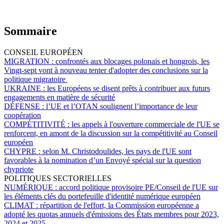
Sommaire
CONSEIL EUROPÉEN
MIGRATION :
confrontés aux blocages polonais et hongrois, les
Vingt-sept vont à nouveau tenter d'adopter des conclusions sur la
politique migratoire
UKRAINE :
les Européens se disent prêts à contribuer aux futurs
engagements en matière de sécurité
DÉFENSE :
l’UE et l’OTAN soulignent l’importance de leur
coopération
COMPÉTITIVITÉ :
les appels à l'ouverture commerciale de l'UE se
renforcent, en amont de la discussion sur la compétitivité au Conseil
européen
CHYPRE :
selon M. Christodoulides, les pays de l'UE sont
favorables à la nomination d’un Envoyé spécial sur la question
chypriote
POLITIQUES SECTORIELLES
NUMÉRIQUE :
accord politique provisoire PE/Conseil de l'UE sur
les éléments clés du portefeuille d'identité numérique européen
CLIMAT :
répartition de l'effort, la Commission européenne a
adopté les quotas annuels d'émissions des États membres pour 2023,
2024 et 2025