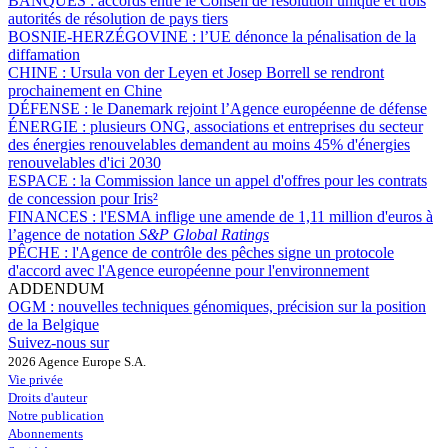
BANQUES :
accords entre le Conseil de résolution unique et trois
autorités de résolution de pays tiers
BOSNIE-HERZÉGOVINE :
l’UE dénonce la pénalisation de la
diffamation
CHINE :
Ursula von der Leyen et Josep Borrell se rendront
prochainement en Chine
DÉFENSE :
le Danemark rejoint l’Agence européenne de défense
ÉNERGIE :
plusieurs ONG, associations et entreprises du secteur
des énergies renouvelables demandent au moins 45% d'énergies
renouvelables d'ici 2030
ESPACE :
la Commission lance un appel d'offres pour les contrats
de concession pour Iris²
FINANCES :
l'ESMA inflige une amende de 1,11 million d'euros à
l’agence de notation
S&P Global Ratings
PÊCHE :
l'Agence de contrôle des pêches signe un protocole
d'accord avec l'Agence européenne pour l'environnement
ADDENDUM
OGM :
nouvelles techniques génomiques, précision sur la position
de la Belgique
Suivez-nous sur
2026 Agence Europe S.A.
Vie privée
Droits d'auteur
Notre publication
Abonnements