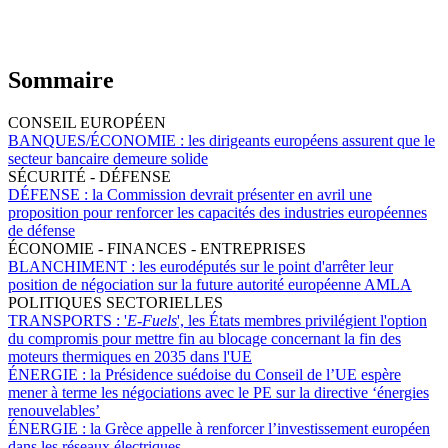
Sommaire
CONSEIL EUROPÉEN
BANQUES/ÉCONOMIE :
les dirigeants européens assurent que le
secteur bancaire demeure solide
SÉCURITÉ - DÉFENSE
DÉFENSE :
la Commission devrait présenter en avril une
proposition pour renforcer les capacités des industries européennes
de défense
ÉCONOMIE - FINANCES - ENTREPRISES
BLANCHIMENT :
les eurodéputés sur le point d'arrêter leur
position de négociation sur la future autorité européenne AMLA
POLITIQUES SECTORIELLES
TRANSPORTS :
'
E-Fuels
', les États membres privilégient l'option
du compromis pour mettre fin au blocage concernant la fin des
moteurs thermiques en 2035 dans l'UE
ÉNERGIE :
la Présidence suédoise du Conseil de l’UE espère
mener à terme les négociations avec le PE sur la directive ‘énergies
renouvelables’
ÉNERGIE :
la Grèce appelle à renforcer l’investissement européen
dans les réseaux électriques