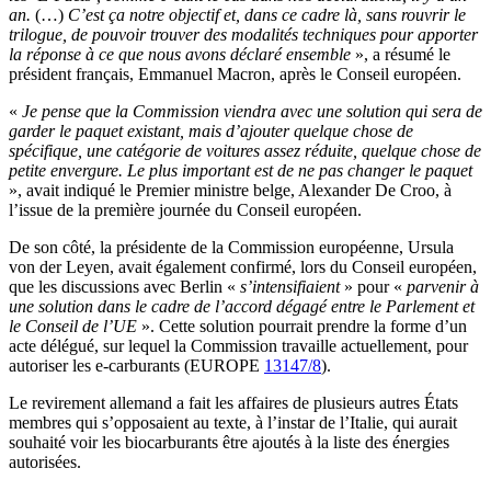
an.
(…)
C’est ça notre objectif et, dans ce cadre là, sans rouvrir le
trilogue, de pouvoir trouver des modalités techniques pour apporter
la réponse à ce que nous avons déclaré ensemble
», a résumé le
président français, Emmanuel Macron, après le Conseil européen.
«
Je pense que la Commission viendra avec une solution qui sera de
garder le paquet existant, mais d’ajouter quelque chose de
spécifique, une catégorie de voitures assez réduite, quelque chose de
petite envergure. Le plus important est de ne pas changer le paquet
», avait indiqué le Premier ministre belge, Alexander De Croo, à
l’issue de la première journée du Conseil européen.
De son côté, la présidente de la Commission européenne, Ursula
von der Leyen, avait également confirmé, lors du Conseil européen,
que les discussions avec Berlin «
s’intensifiaient
» pour «
parvenir à
une solution dans le cadre de l’accord dégagé entre le Parlement et
le Conseil de l’UE
». Cette solution pourrait prendre la forme d’un
acte délégué, sur lequel la Commission travaille actuellement, pour
autoriser les e-carburants (EUROPE
13147/8
).
Le revirement allemand a fait les affaires de plusieurs autres États
membres qui s’opposaient au texte, à l’instar de l’Italie, qui aurait
souhaité voir les biocarburants être ajoutés à la liste des énergies
autorisées.