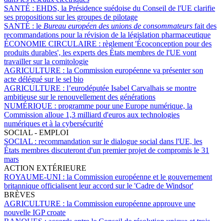
SANTÉ :
EHDS, la Présidence suédoise du Conseil de l'UE clarifie
ses propositions sur les groupes de pilotage
SANTÉ :
le
Bureau européen des unions de consommateurs
fait des
recommandations pour la révision de la législation pharmaceutique
ÉCONOMIE CIRCULAIRE :
règlement 'Écoconception pour des
produits durables', les experts des États membres de l'UE vont
travailler sur la comitologie
AGRICULTURE :
la Commission européenne va présenter son
acte délégué sur le sel bio
AGRICULTURE :
l’eurodéputée Isabel Carvalhais se montre
ambitieuse sur le renouvellement des générations
NUMÉRIQUE :
programme pour une Europe numérique, la
Commission alloue 1,3 milliard d'euros aux technologies
numériques et à la cybersécurité
SOCIAL - EMPLOI
SOCIAL :
recommandation sur le dialogue social dans l'UE, les
États membres discuteront d'un premier projet de compromis le 31
mars
ACTION EXTÉRIEURE
ROYAUME-UNI :
la Commission européenne et le gouvernement
britannique officialisent leur accord sur le 'Cadre de Windsor'
BRÈVES
AGRICULTURE :
la Commission européenne approuve une
nouvelle IGP croate