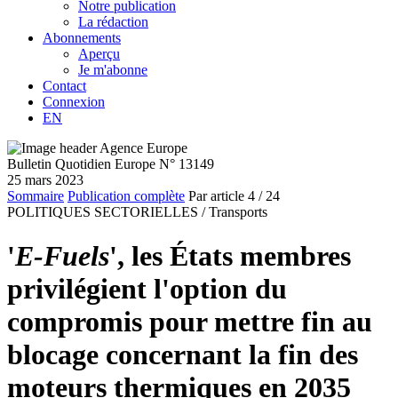
Notre publication
La rédaction
Abonnements
Aperçu
Je m'abonne
Contact
Connexion
EN
Bulletin Quotidien Europe N° 13149
25 mars 2023
Sommaire
Publication complète
Par article
4
/ 24
POLITIQUES SECTORIELLES /
Transports
'
E-Fuels
', les États membres
privilégient l'option du
compromis pour mettre fin au
blocage concernant la fin des
moteurs thermiques en 2035