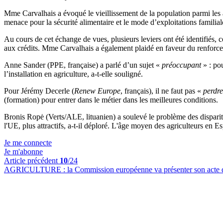
Mme Carvalhais a évoqué le vieillissement de la population parmi les a
menace pour la sécurité alimentaire et le mode d’exploitations familial
Au cours de cet échange de vues, plusieurs leviers ont été identifiés, 
aux crédits. Mme Carvalhais a également plaidé en faveur du renforcem
Anne Sander (PPE, française) a parlé d’un sujet «
préoccupant
» : po
l’installation en agriculture, a-t-elle souligné.
Pour Jérémy Decerle (
Renew Europe
, français), il ne faut pas «
perdre
(formation) pour entrer dans le métier dans les meilleures conditions.
Bronis Ropė (Verts/ALE, lituanien) a soulevé le problème des disparités
l'UE, plus attractifs, a-t-il déploré. L'âge moyen des agriculteurs en
Je me connecte
Je m'abonne
Article précédent
10
/24
AGRICULTURE :
la Commission européenne va présenter son acte d