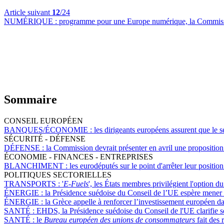
Article suivant
12
/24
NUMÉRIQUE :
programme pour une Europe numérique, la Commission
Sommaire
CONSEIL EUROPÉEN
BANQUES/ÉCONOMIE :
les dirigeants européens assurent que le 
SÉCURITÉ - DÉFENSE
DÉFENSE :
la Commission devrait présenter en avril une proposition
ÉCONOMIE - FINANCES - ENTREPRISES
BLANCHIMENT :
les eurodéputés sur le point d'arrêter leur posit
POLITIQUES SECTORIELLES
TRANSPORTS :
'
E-Fuels
', les États membres privilégient l'option
ÉNERGIE :
la Présidence suédoise du Conseil de l’UE espère mener à
ÉNERGIE :
la Grèce appelle à renforcer l’investissement européen da
SANTÉ :
EHDS, la Présidence suédoise du Conseil de l'UE clarifie se
SANTÉ :
le
Bureau européen des unions de consommateurs
fait des 