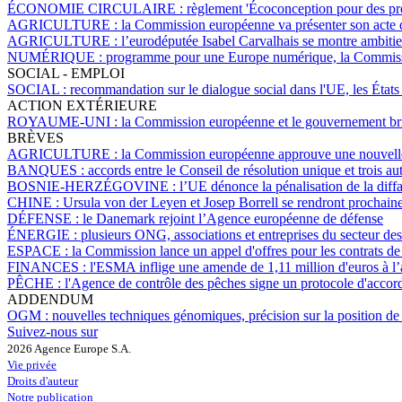
ÉCONOMIE CIRCULAIRE :
règlement 'Écoconception pour des prod
AGRICULTURE :
la Commission européenne va présenter son acte d
AGRICULTURE :
l’eurodéputée Isabel Carvalhais se montre ambitie
NUMÉRIQUE :
programme pour une Europe numérique, la Commission
SOCIAL - EMPLOI
SOCIAL :
recommandation sur le dialogue social dans l'UE, les État
ACTION EXTÉRIEURE
ROYAUME-UNI :
la Commission européenne et le gouvernement brita
BRÈVES
AGRICULTURE :
la Commission européenne approuve une nouvell
BANQUES :
accords entre le Conseil de résolution unique et trois aut
BOSNIE-HERZÉGOVINE :
l’UE dénonce la pénalisation de la diff
CHINE :
Ursula von der Leyen et Josep Borrell se rendront prochai
DÉFENSE :
le Danemark rejoint l’Agence européenne de défense
ÉNERGIE :
plusieurs ONG, associations et entreprises du secteur d
ESPACE :
la Commission lance un appel d'offres pour les contrats de
FINANCES :
l'ESMA inflige une amende de 1,11 million d'euros à l
PÊCHE :
l'Agence de contrôle des pêches signe un protocole d'acco
ADDENDUM
OGM :
nouvelles techniques génomiques, précision sur la position de
Suivez-nous sur
2026 Agence Europe S.A.
Vie privée
Droits d'auteur
Notre publication