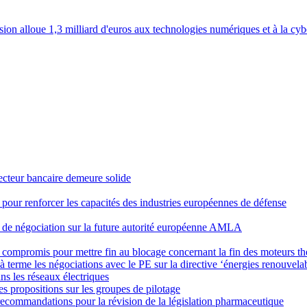
 alloue 1,3 milliard d'euros aux technologies numériques et à la cyb
secteur bancaire demeure solide
 pour renforcer les capacités des industries européennes de défense
ion de négociation sur la future autorité européenne AMLA
 du compromis pour mettre fin au blocage concernant la fin des moteurs 
 terme les négociations avec le PE sur la directive ‘énergies renouvela
ns les réseaux électriques
s propositions sur les groupes de pilotage
recommandations pour la révision de la législation pharmaceutique