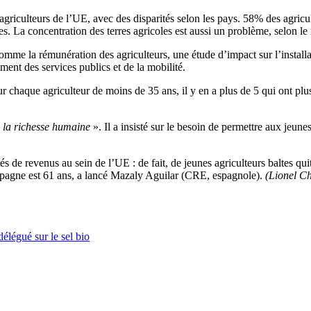
griculteurs de l’UE, avec des disparités selon les pays. 58% des agricu
es. La concentration des terres agricoles est aussi un problème, selon le 
comme la rémunération des agriculteurs, une étude d’impact sur l’install
ent des services publics et de la mobilité.
ur chaque agriculteur de moins de 35 ans, il y en a plus de 5 qui ont pl
 la richesse humaine
». Il a insisté sur le besoin de permettre aux jeune
 de revenus au sein de l’UE : de fait, de jeunes agriculteurs baltes qui
 Espagne est 61 ans, a lancé Mazaly Aguilar (CRE, espagnole).
(Lionel C
élégué sur le sel bio