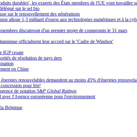
uits durables', les experts des États membres de l'UE vont travailler s
élégué sur le sel bio
use sur le renouvellement des générations
 alloue 1,3 milliard d'euros aux technologies numériques et à la cyb
s membres discuteront d'un premier projet de compromis le 31 mars
nnique officialisent leur accord sur le 'Cadre de Windsor'
e IGP croate
orités de résolution de pays tiers
amation
nement en Chine
es énergies renouvelables demandent au moins 45% d'énergies renouvelab
 concession pour Iris²
’agence de notation
S&P Global Ratings
rd avec l'Agence européenne pour l'environnement
 la Belgique