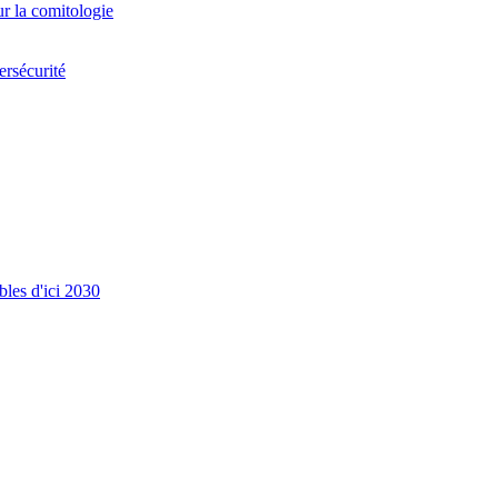
ur la comitologie
ersécurité
les d'ici 2030