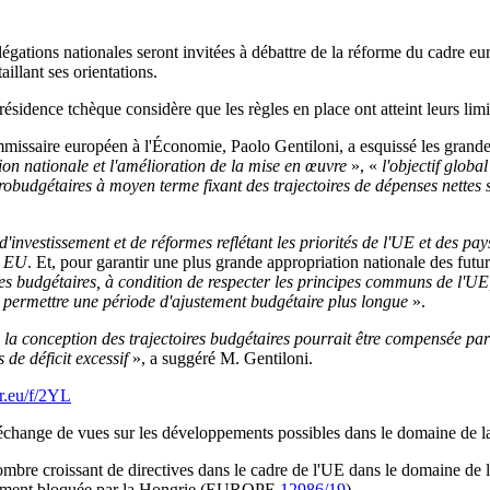
élégations nationales seront invitées à débattre de la réforme du cadr
llant ses orientations.
résidence tchèque considère que les règles en place ont atteint leurs 
mmissaire européen à l'Économie, Paolo Gentiloni, a esquissé les grandes
tion nationale et l'amélioration de la mise en œuvre
», «
l'objectif global
obudgétaires à moyen terme fixant des trajectoires de dépenses nettes 
investissement et de réformes reflétant les priorités de l'UE et des pa
n EU
. Et, pour garantir une plus grande appropriation nationale des fut
 budgétaires, à condition de respecter les principes communs de l'UE,
t permettre une période d'ajustement budgétaire plus longue
».
 la conception des trajectoires budgétaires pourrait être compensée par
s de déficit excessif
», a suggéré M. Gentiloni.
ur.eu/f/2YL
change de vues sur les développements possibles dans le domaine de la f
mbre croissant de directives dans le cadre de l'UE dans le domaine de la f
ellement bloquée par la Hongrie (EUROPE
12986/19
).