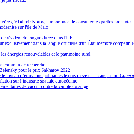
s juges fiscaux
rangères, Vladimir Norov, l'importance de consulter les parties prenantes
odernisé sur l'ïle de Maio
t de résident de longue durée dans l'UE
eur exclusivement dans la langue officielle d'un État membre compatible 
es énergies renouvelables et le patrimoine rural
re commun de recherche
elensky pour le prix Sakharov 2022
é le niveau d’émissions polluantes le plus élevé en 15 ans, selon
Copern
flation sur l’industrie spatiale européenne
entaires de vaccin contre la variole du singe