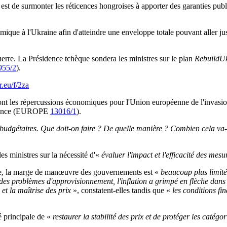
st de surmonter les réticences hongroises à apporter des garanties publi
ique à l'Ukraine afin d'atteindre une enveloppe totale pouvant aller j
uerre. La Présidence tchèque sondera les ministres sur le plan
RebuildU
955/2
).
r.eu/f/2za
ont les répercussions économiques pour l'Union européenne de l'invasio
urgence (EUROPE
13016/1
).
 budgétaires. Que doit-on faire ? De quelle manière ? Combien cela va-
es ministres sur la nécessité d'«
évaluer l'impact et l'efficacité des mesu
usse, la marge de manœuvre des gouvernements est «
beaucoup plus limit
 des problèmes d'approvisionnement, l'inflation a grimpé en flèche dans
 et la maîtrise des prix
», constatent-elles tandis que «
les conditions fi
 principale de «
restaurer la stabilité des prix et de protéger les catégo