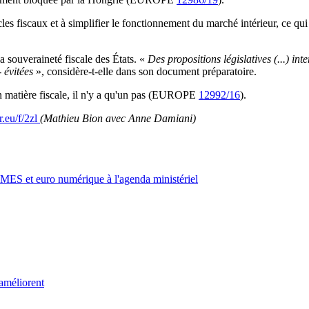
es fiscaux et à simplifier le fonctionnement du marché intérieur, ce qui pr
 souveraineté fiscale des États. «
Des propositions législatives (...) in
- évitées
», considère-t-elle dans son document préparatoire.
en matière fiscale, il n'y a qu'un pas (EUROPE
12992/16
).
r.eu/f/2zl
(Mathieu Bion avec Anne Damiani)
 MES et euro numérique à l'agenda ministériel
’améliorent