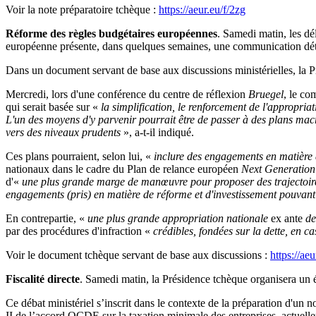
Voir la note préparatoire tchèque :
https://aeur.eu/f/2zg
Réforme des règles budgétaires européennes
. Samedi matin, les d
européenne présente, dans quelques semaines, une communication détai
Dans un document servant de base aux discussions ministérielles, la P
Mercredi, lors d'une conférence du centre de réflexion
Bruegel
, le co
qui serait basée sur «
la simplification, le renforcement de l'appropria
L'un des moyens d'y parvenir pourrait être de passer à des plans macr
vers des niveaux prudents
», a-t-il indiqué.
Ces plans pourraient, selon lui, «
inclure des engagements en matière d'
nationaux dans le cadre du Plan de relance européen
Next Generatio
d'«
une plus grande marge de manœuvre pour proposer des trajectoires
engagements (pris) en matière de réforme et d'investissement pouvan
En contrepartie, «
une plus grande appropriation nationale
ex ante
de
par des procédures d'infraction «
crédibles, fondées sur la dette, en ca
Voir le document tchèque servant de base aux discussions :
https://ae
Fiscalité directe
. Samedi matin, la Présidence tchèque organisera un é
Ce débat ministériel s’inscrit dans le contexte de la préparation d'un no
II de l’accord OCDE sur la taxation minimale des entreprises, actu