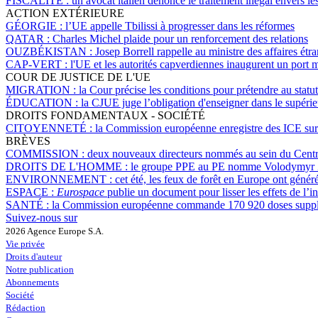
FISCALITÉ :
un avocat italien dénonce le traitement inégal envers le
ACTION EXTÉRIEURE
GÉORGIE :
l’UE appelle Tbilissi à progresser dans les réformes
QATAR :
Charles Michel plaide pour un renforcement des relations
OUZBÉKISTAN :
Josep Borrell rappelle au ministre des affaires ét
CAP-VERT :
l'UE et les autorités capverdiennes inaugurent un port m
COUR DE JUSTICE DE L'UE
MIGRATION :
la Cour précise les conditions pour prétendre au statu
ÉDUCATION :
la CJUE juge l’obligation d'enseigner dans le supéri
DROITS FONDAMENTAUX - SOCIÉTÉ
CITOYENNETÉ :
la Commission européenne enregistre des ICE sur l
BRÈVES
COMMISSION :
deux nouveaux directeurs nommés au sein du Cent
DROITS DE L'HOMME :
le groupe PPE au PE nomme Volodymyr Z
ENVIRONNEMENT :
cet été, les feux de forêt en Europe ont génér
ESPACE :
Eurospace
publie un document pour lisser les effets de l’in
SANTÉ :
la Commission européenne commande 170 920 doses supplém
Suivez-nous sur
2026 Agence Europe S.A.
Vie privée
Droits d'auteur
Notre publication
Abonnements
Société
Rédaction