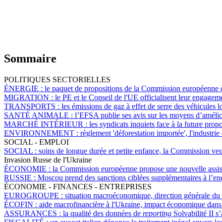
Sommaire
POLITIQUES SECTORIELLES
ÉNERGIE :
le paquet de propositions de la Commission européenne co
MIGRATION :
le PE et le Conseil de l'UE officialisent leur engageme
TRANSPORTS :
les émissions de gaz à effet de serre des véhicules
SANTÉ ANIMALE :
l’EFSA publie ses avis sur les moyens d’amélio
MARCHÉ INTÉRIEUR :
les syndicats inquiets face à la future pr
ENVIRONNEMENT :
règlement 'déforestation importée', l'industri
SOCIAL - EMPLOI
SOCIAL :
soins de longue durée et petite enfance, la Commission veut
Invasion Russe de l'Ukraine
ÉCONOMIE :
la Commission européenne propose une nouvelle assist
RUSSIE :
Moscou prend des sanctions ciblées supplémentaires à l’en
ÉCONOMIE - FINANCES - ENTREPRISES
EUROGROUPE :
situation macroéconomique, direction générale du
ÉCOFIN :
aide macrofinancière à l'Ukraine, impact économique dans l
ASSURANCES :
la qualité des données de
reporting
Solvabilité II s