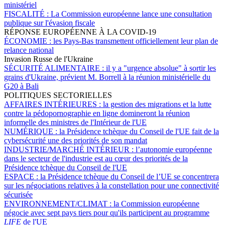
ministériel
FISCALITÉ :
La Commission européenne lance une consultation
publique sur l'évasion fiscale
RÉPONSE EUROPÉENNE À LA COVID-19
ÉCONOMIE :
les Pays-Bas transmettent officiellement leur plan de
relance national
Invasion Russe de l'Ukraine
SÉCURITÉ ALIMENTAIRE :
il y a "urgence absolue" à sortir les
grains d'Ukraine, prévient M. Borrell à la réunion ministérielle du
G20 à Bali
POLITIQUES SECTORIELLES
AFFAIRES INTÉRIEURES :
la gestion des migrations et la lutte
contre la pédopornographie en ligne domineront la réunion
informelle des ministres de l'Intérieur de l'UE
NUMÉRIQUE :
la Présidence tchèque du Conseil de l'UE fait de la
cybersécurité une des priorités de son mandat
INDUSTRIE/MARCHÉ INTÉRIEUR :
l’autonomie européenne
dans le secteur de l'industrie est au cœur des priorités de la
Présidence tchèque du Conseil de l'UE
ESPACE :
la Présidence tchèque du Conseil de l’UE se concentrera
sur les négociations relatives à la constellation pour une connectivité
sécurisée
ENVIRONNEMENT/CLIMAT :
la Commission européenne
négocie avec sept pays tiers pour qu'ils participent au programme
LIFE
de l'UE