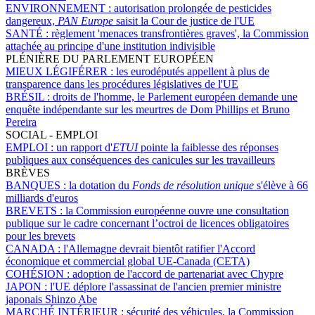
ENVIRONNEMENT :
autorisation prolongée de pesticides
dangereux,
PAN Europe
saisit la Cour de justice de l'UE
SANTÉ :
règlement 'menaces transfrontières graves', la Commission
attachée au principe d'une institution indivisible
PLÉNIÈRE DU PARLEMENT EUROPÉEN
MIEUX LÉGIFÉRER :
les eurodéputés appellent à plus de
transparence dans les procédures législatives de l'UE
BRÉSIL :
droits de l'homme, le Parlement européen demande une
enquête indépendante sur les meurtres de Dom Phillips et Bruno
Pereira
SOCIAL - EMPLOI
EMPLOI :
un rapport d'
ETUI
pointe la faiblesse des réponses
publiques aux conséquences des canicules sur les travailleurs
BRÈVES
BANQUES :
la dotation du
Fonds de résolution unique
s'élève à 66
milliards d'euros
BREVETS :
la Commission européenne ouvre une consultation
publique sur le cadre concernant l’octroi de licences obligatoires
pour les brevets
CANADA :
l'Allemagne devrait bientôt ratifier l'Accord
économique et commercial global UE-Canada (CETA)
COHÉSION :
adoption de l'accord de partenariat avec Chypre
JAPON :
l'UE déplore l'assassinat de l'ancien premier ministre
japonais Shinzo Abe
MARCHÉ INTÉRIEUR :
sécurité des véhicules, la Commission