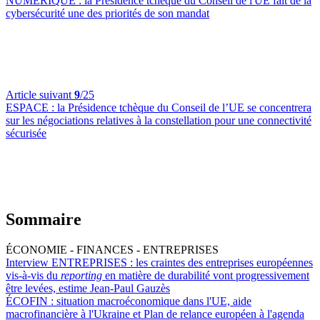
NUMÉRIQUE :
la Présidence tchèque du Conseil de l'UE fait de la
cybersécurité une des priorités de son mandat
Article suivant
9
/25
ESPACE :
la Présidence tchèque du Conseil de l’UE se concentrera
sur les négociations relatives à la constellation pour une connectivité
sécurisée
Sommaire
ÉCONOMIE - FINANCES - ENTREPRISES
Interview ENTREPRISES :
les craintes des entreprises européennes
vis-à-vis du
reporting
en matière de durabilité vont progressivement
être levées, estime Jean-Paul Gauzès
ÉCOFIN :
situation macroéconomique dans l'UE, aide
macrofinancière à l'Ukraine et Plan de relance européen à l'agenda