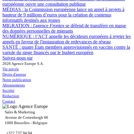
européenne ouvre une consultation publique
MÉDIAS :
la Commission européenne lance un appel à projets à
hauteur de 9 millions d’euros pour la création de contenus
informatifs destinés aux jeunes
MIGRATION :
l'agence
Frontex
se défend de transférer en masse
des données personnelles de migrants
NUMÉRIQUE :
l’ACT appelle les décideurs européens à rejeter les
appels en faveur de l'instauration de redevances de réseau
SANTÉ :
quatre États membres approvisionnés en vaccins contre la
variole du singe financés par le budget européen
Suivez-nous sur
2026 Agence Europe S.A.
Vie privée
Droits d'auteur
Notre publication
Abonnements
Société
Rédaction
Contact
Sales & Marketing
Avenue de Cortenbergh 66
1000 Bruxelles - Belgique
+322 737 94 94