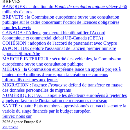
BRÈVES
BANQUES :
la dotation du
Fonds de résolution unique
s'élève à 66
milliards d'euros
BREVETS :
la Commission européenne ouvre une consultation
publique sur le cadre concernant l’octroi de licences obligatoires
pour les brevets
CANADA :
l'Allemagne devrait bientôt ratifier l'Accord
économique et commercial global UE-Canada (CETA)
COHÉSION :
adoption de l'accord de partenariat avec Chypre
JAPON :
l'UE déplore l'assassinat de l'ancien premier ministre
japonais Shinzo Abe
MARCHÉ INTÉRIEUR :
sécurité des véhicules, la Commission
européenne ouvre une consultation publique
MÉDIAS :
la Commission européenne lance un appel à projets à
hauteur de 9 millions d’euros pour la création de contenus
informatifs destinés aux jeunes
MIGRATION :
l'agence
Frontex
se défend de transférer en masse
des données personnelles de migrants
NUMÉRIQUE :
l’ACT appelle les décideurs européens à rejeter les
appels en faveur de l'instauration de redevances de réseau
SANTÉ :
quatre États membres approvisionnés en vaccins contre la
variole du singe financés par le budget européen
Suivez-nous sur
2026 Agence Europe S.A.
Vie privée