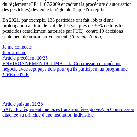
du règlement (CE) 1107/2009 encadrant la procédure d'autorisation
des pesticides) devienne la règle plutôt que l'exception.
En 2021, par exemple, 136 pesticides ont fait l'objet d'une
prolongation au titre de l'article 17 (soit près de 30% de tous les
pesticides actuellement autorisés par l'UE), contre 10 décisions
seulement de non-renouvellement.
(Aminata Niang)
Je me connecte
Je m'abonne
Article précédent
10
/25
ENVIRONNEMENT/CLIMAT :
la Commission européenne
négocie avec sept pays tiers pour qu'ils participent au programme
LIFE
de l'UE
Article suivant
12
/25
SANTÉ :
règlement 'menaces transfrontières graves', la Commission
attachée au principe d'une institution indivisible