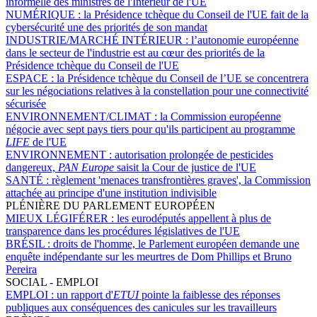
informelle des ministres de l'Intérieur de l'UE
NUMÉRIQUE :
la Présidence tchèque du Conseil de l'UE fait de la
cybersécurité une des priorités de son mandat
INDUSTRIE/MARCHÉ INTÉRIEUR :
l’autonomie européenne
dans le secteur de l'industrie est au cœur des priorités de la
Présidence tchèque du Conseil de l'UE
ESPACE :
la Présidence tchèque du Conseil de l’UE se concentrera
sur les négociations relatives à la constellation pour une connectivité
sécurisée
ENVIRONNEMENT/CLIMAT :
la Commission européenne
négocie avec sept pays tiers pour qu'ils participent au programme
LIFE
de l'UE
ENVIRONNEMENT :
autorisation prolongée de pesticides
dangereux,
PAN Europe
saisit la Cour de justice de l'UE
SANTÉ :
règlement 'menaces transfrontières graves', la Commission
attachée au principe d'une institution indivisible
PLÉNIÈRE DU PARLEMENT EUROPÉEN
MIEUX LÉGIFÉRER :
les eurodéputés appellent à plus de
transparence dans les procédures législatives de l'UE
BRÉSIL :
droits de l'homme, le Parlement européen demande une
enquête indépendante sur les meurtres de Dom Phillips et Bruno
Pereira
SOCIAL - EMPLOI
EMPLOI :
un rapport d'
ETUI
pointe la faiblesse des réponses
publiques aux conséquences des canicules sur les travailleurs