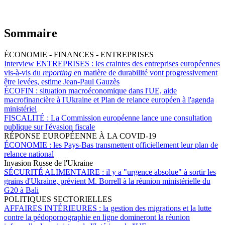
Sommaire
ÉCONOMIE - FINANCES - ENTREPRISES
Interview ENTREPRISES :
les craintes des entreprises européennes
vis-à-vis du
reporting
en matière de durabilité vont progressivement
être levées, estime Jean-Paul Gauzès
ÉCOFIN :
situation macroéconomique dans l'UE, aide
macrofinancière à l'Ukraine et Plan de relance européen à l'agenda
ministériel
FISCALITÉ :
La Commission européenne lance une consultation
publique sur l'évasion fiscale
RÉPONSE EUROPÉENNE À LA COVID-19
ÉCONOMIE :
les Pays-Bas transmettent officiellement leur plan de
relance national
Invasion Russe de l'Ukraine
SÉCURITÉ ALIMENTAIRE :
il y a "urgence absolue" à sortir les
grains d'Ukraine, prévient M. Borrell à la réunion ministérielle du
G20 à Bali
POLITIQUES SECTORIELLES
AFFAIRES INTÉRIEURES :
la gestion des migrations et la lutte
contre la pédopornographie en ligne domineront la réunion