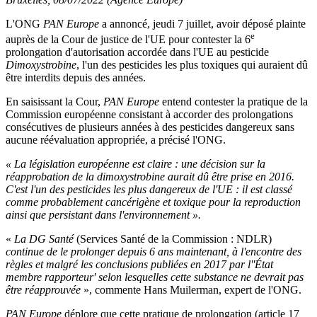
L'ONG
PAN Europe
a annoncé, jeudi 7 juillet, avoir déposé plainte
e
auprès de la Cour de justice de l'UE pour contester la 6
prolongation d'autorisation accordée dans l'UE au pesticide
Dimoxystrobine
, l'un des pesticides les plus toxiques qui auraient dû
être interdits depuis des années.
En saisissant la Cour,
PAN Europe
entend contester la pratique de la
Commission européenne consistant à accorder des prolongations
consécutives de plusieurs années à des pesticides dangereux sans
aucune réévaluation appropriée, a précisé l'ONG.
«
La législation européenne est claire : une décision sur la
réapprobation de la dimoxystrobine aurait dû être prise en 2016.
C'est l'un des pesticides les plus dangereux de l'UE : il est classé
comme probablement cancérigène et toxique pour la reproduction
ainsi que persistant dans l'environnement
».
«
La DG Santé
(Services Santé de la Commission : NDLR)
continue de le prolonger depuis 6 ans maintenant, à l'encontre des
règles et malgré les conclusions publiées en 2017 par l''État
membre rapporteur' selon lesquelles cette substance ne devrait pas
être réapprouvée
», commente Hans Muilerman, expert de l'ONG.
PAN Europe
déplore que cette pratique de prolongation (article 17