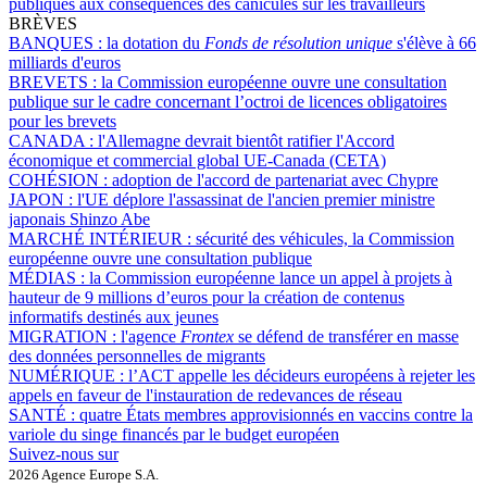
publiques aux conséquences des canicules sur les travailleurs
BRÈVES
BANQUES :
la dotation du
Fonds de résolution unique
s'élève à 66
milliards d'euros
BREVETS :
la Commission européenne ouvre une consultation
publique sur le cadre concernant l’octroi de licences obligatoires
pour les brevets
CANADA :
l'Allemagne devrait bientôt ratifier l'Accord
économique et commercial global UE-Canada (CETA)
COHÉSION :
adoption de l'accord de partenariat avec Chypre
JAPON :
l'UE déplore l'assassinat de l'ancien premier ministre
japonais Shinzo Abe
MARCHÉ INTÉRIEUR :
sécurité des véhicules, la Commission
européenne ouvre une consultation publique
MÉDIAS :
la Commission européenne lance un appel à projets à
hauteur de 9 millions d’euros pour la création de contenus
informatifs destinés aux jeunes
MIGRATION :
l'agence
Frontex
se défend de transférer en masse
des données personnelles de migrants
NUMÉRIQUE :
l’ACT appelle les décideurs européens à rejeter les
appels en faveur de l'instauration de redevances de réseau
SANTÉ :
quatre États membres approvisionnés en vaccins contre la
variole du singe financés par le budget européen
Suivez-nous sur
2026 Agence Europe S.A.