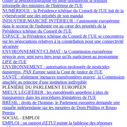
contre la pédopornographie en ligne domineront la réunion
informelle des ministres de l'Intérieur de l'UE
NUMÉRIQUE :
la Présidence tchèque du Conseil de l'UE fait de la
cybersécurité une des priorités de son mandat
INDUSTRIE/MARCHÉ INTÉRIEUR :
l’autonomie européenne
dans le secteur de l'industrie est au cœur des priorités de la
Présidence tchèque du Conseil de l'UE
ESPACE :
la Présidence tchèque du Conseil de l’UE se concentrera
sur les négociations relatives à la constellation pour une connectivité
sécurisée
ENVIRONNEMENT/CLIMAT :
la Commission européenne
négocie avec sept pays tiers pour qu'ils participent au programme
LIFE
de l'UE
ENVIRONNEMENT :
autorisation prolongée de pesticides
dangereux,
PAN Europe
saisit la Cour de justice de l'UE
SANTÉ :
règlement 'menaces transfrontières graves', la Commission
attachée au principe d'une institution indivisible
PLÉNIÈRE DU PARLEMENT EUROPÉEN
MIEUX LÉGIFÉRER :
les eurodéputés appellent à plus de
transparence dans les procédures législatives de l'UE
BRÉSIL :
droits de l'homme, le Parlement européen demande une
enquête indépendante sur les meurtres de Dom Phillips et Bruno
Pereira
SOCIAL - EMPLOI
EMPLOI :
un rapport d'
ETUI
pointe la faiblesse des réponses