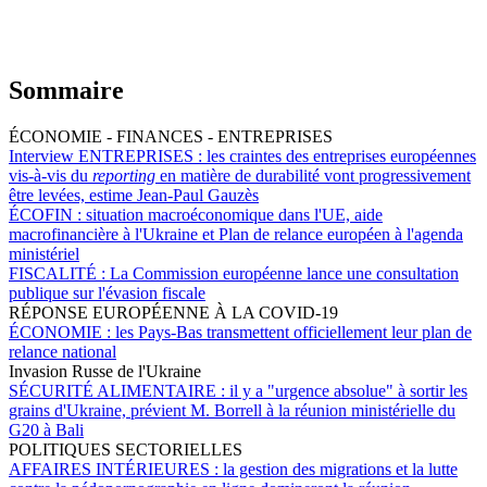
Sommaire
ÉCONOMIE - FINANCES - ENTREPRISES
Interview ENTREPRISES :
les craintes des entreprises européennes
vis-à-vis du
reporting
en matière de durabilité vont progressivement
être levées, estime Jean-Paul Gauzès
ÉCOFIN :
situation macroéconomique dans l'UE, aide
macrofinancière à l'Ukraine et Plan de relance européen à l'agenda
ministériel
FISCALITÉ :
La Commission européenne lance une consultation
publique sur l'évasion fiscale
RÉPONSE EUROPÉENNE À LA COVID-19
ÉCONOMIE :
les Pays-Bas transmettent officiellement leur plan de
relance national
Invasion Russe de l'Ukraine
SÉCURITÉ ALIMENTAIRE :
il y a "urgence absolue" à sortir les
grains d'Ukraine, prévient M. Borrell à la réunion ministérielle du
G20 à Bali
POLITIQUES SECTORIELLES
AFFAIRES INTÉRIEURES :
la gestion des migrations et la lutte