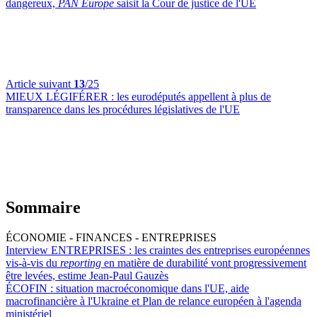
dangereux,
PAN Europe
saisit la Cour de justice de l'UE
Article suivant
13
/25
MIEUX LÉGIFÉRER :
les eurodéputés appellent à plus de
transparence dans les procédures législatives de l'UE
Sommaire
ÉCONOMIE - FINANCES - ENTREPRISES
Interview ENTREPRISES :
les craintes des entreprises européennes
vis-à-vis du
reporting
en matière de durabilité vont progressivement
être levées, estime Jean-Paul Gauzès
ÉCOFIN :
situation macroéconomique dans l'UE, aide
macrofinancière à l'Ukraine et Plan de relance européen à l'agenda
ministériel