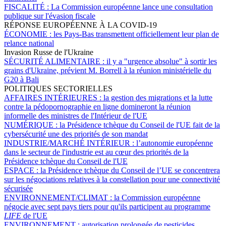
FISCALITÉ :
La Commission européenne lance une consultation
publique sur l'évasion fiscale
RÉPONSE EUROPÉENNE À LA COVID-19
ÉCONOMIE :
les Pays-Bas transmettent officiellement leur plan de
relance national
Invasion Russe de l'Ukraine
SÉCURITÉ ALIMENTAIRE :
il y a "urgence absolue" à sortir les
grains d'Ukraine, prévient M. Borrell à la réunion ministérielle du
G20 à Bali
POLITIQUES SECTORIELLES
AFFAIRES INTÉRIEURES :
la gestion des migrations et la lutte
contre la pédopornographie en ligne domineront la réunion
informelle des ministres de l'Intérieur de l'UE
NUMÉRIQUE :
la Présidence tchèque du Conseil de l'UE fait de la
cybersécurité une des priorités de son mandat
INDUSTRIE/MARCHÉ INTÉRIEUR :
l’autonomie européenne
dans le secteur de l'industrie est au cœur des priorités de la
Présidence tchèque du Conseil de l'UE
ESPACE :
la Présidence tchèque du Conseil de l’UE se concentrera
sur les négociations relatives à la constellation pour une connectivité
sécurisée
ENVIRONNEMENT/CLIMAT :
la Commission européenne
négocie avec sept pays tiers pour qu'ils participent au programme
LIFE
de l'UE
ENVIRONNEMENT :
autorisation prolongée de pesticides