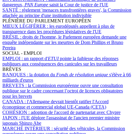
dangereux,
PAN Europe
saisit la Cour de justice de l'UE
SANTÉ :
règlement 'menaces transfrontières graves', la Commission
attachée au principe d'une institution indivisible
PLÉNIÈRE DU PARLEMENT EUROPÉEN
MIEUX LÉGIFÉRER :
les eurodéputés appellent à plus de
transparence dans les procédures législatives de l'UE
BRÉSIL :
droits de l'homme, le Parlement européen demande une
enquête indépendante sur les meurtres de Dom Phillips et Bruno
Pereira
SOCIAL - EMPLOI
EMPLOI :
un rapport d'
ETUI
pointe la faiblesse des réponses
publiques aux conséquences des canicules sur les travailleurs
BRÈVES
BANQUES :
la dotation du
Fonds de résolution unique
s'élève à 66
milliards d'euros
BREVETS :
la Commission européenne ouvre une consultation
publique sur le cadre concernant l’octroi de licences obligatoires
pour les brevets
CANADA :
l'Allemagne devrait bientôt ratifier l'Accord
économique et commercial global UE-Canada (CETA)
COHÉSION :
adoption de l'accord de partenariat avec Chypre
JAPON :
l'UE déplore l'assassinat de l'ancien premier ministre
japonais Shinzo Abe
MARCHÉ INTÉRIEUR :
sécurité des véhicules, la Commission
européenne ouvre une consultation publique