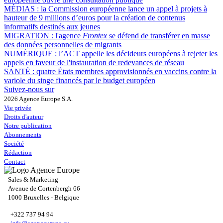
MÉDIAS :
la Commission européenne lance un appel à projets à
hauteur de 9 millions d’euros pour la création de contenus
informatifs destinés aux jeunes
MIGRATION :
l'agence
Frontex
se défend de transférer en masse
des données personnelles de migrants
NUMÉRIQUE :
l’ACT appelle les décideurs européens à rejeter les
appels en faveur de l'instauration de redevances de réseau
SANTÉ :
quatre États membres approvisionnés en vaccins contre la
variole du singe financés par le budget européen
Suivez-nous sur
2026 Agence Europe S.A.
Vie privée
Droits d'auteur
Notre publication
Abonnements
Société
Rédaction
Contact
Sales & Marketing
Avenue de Cortenbergh 66
1000 Bruxelles - Belgique
+322 737 94 94