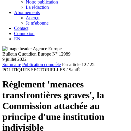
Notre publication
La rédaction
Abonnements
Aperçu
Je m'abonne
Contact
Connexion
EN
Bulletin Quotidien Europe N° 12989
9 juillet 2022
Sommaire
Publication complète
Par article
12
/ 25
POLITIQUES SECTORIELLES /
SantÉ
Règlement 'menaces
transfrontières graves', la
Commission attachée au
principe d'une institution
indivisible