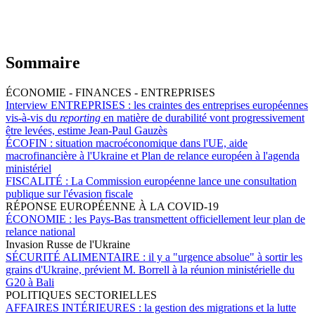
Sommaire
ÉCONOMIE - FINANCES - ENTREPRISES
Interview ENTREPRISES :
les craintes des entreprises européennes
vis-à-vis du
reporting
en matière de durabilité vont progressivement
être levées, estime Jean-Paul Gauzès
ÉCOFIN :
situation macroéconomique dans l'UE, aide
macrofinancière à l'Ukraine et Plan de relance européen à l'agenda
ministériel
FISCALITÉ :
La Commission européenne lance une consultation
publique sur l'évasion fiscale
RÉPONSE EUROPÉENNE À LA COVID-19
ÉCONOMIE :
les Pays-Bas transmettent officiellement leur plan de
relance national
Invasion Russe de l'Ukraine
SÉCURITÉ ALIMENTAIRE :
il y a "urgence absolue" à sortir les
grains d'Ukraine, prévient M. Borrell à la réunion ministérielle du
G20 à Bali
POLITIQUES SECTORIELLES
AFFAIRES INTÉRIEURES :
la gestion des migrations et la lutte