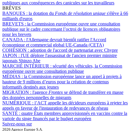
publiques aux conséquences des canicules sur les travailleurs
BRÈVES
BANQUES :
la dotation du
Fonds de résolution unique
s'élève à 66
milliards d'euros
BREVETS :
la Commission européenne ouvre une consultation
publique sur le cadre concernant l’octroi de licences obligatoires
pour les brevets
CANADA :
l'Allemagne devrait bientôt ratifier l'Accord
économique et commercial global UE-Canada (CETA)
COHÉSION :
adoption de l'accord de partenariat avec Chypre
JAPON :
l'UE déplore l'assassinat de l'ancien premier ministre
japonais Shinzo Abe
MARCHÉ INTÉRIEUR :
sécurité des véhicules, la Commission
européenne ouvre une consultation publique
MÉDIAS :
la Commission européenne lance un appel à projets à
hauteur de 9 millions d’euros pour la création de contenus
informatifs destinés aux jeunes
MIGRATION :
l'agence
Frontex
se défend de transférer en masse
des données personnelles de migrants
NUMÉRIQUE :
l’ACT appelle les décideurs européens à rejeter les
appels en faveur de l'instauration de redevances de réseau
SANTÉ :
quatre États membres approvisionnés en vaccins contre la
variole du singe financés par le budget européen
Suivez-nous sur
2026 Agence Europe S.A.