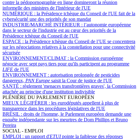
contre la pédopornographie en ligne domineront la réunion
informelle des ministres de l'Intérieur de l'UE
NUMÉRIQUE :
la Présidence tchèque du Conseil de l'UE fait de la
cybersécurité une des priorités de son mandat
INDUSTRIE/MARCHÉ INTÉRIEUR :
l’autonomie européenne
dans le secteur de l'industrie est au cœur des priorités de la
Présidence tchèque du Conseil de l'UE
ESPACE :
la Présidence tchèque du Conseil de l’UE se concentrera
sur les négociations relatives à la constellation pour une connectivité
sécurisée
ENVIRONNEMENT/CLIMAT :
la Commission européenne
négocie avec sept pays tiers pour qu'ils participent au programme
LIFE
de l'UE
ENVIRONNEMENT :
autorisation prolongée de pesticides
dangereux,
PAN Europe
saisit la Cour de justice de l'UE
SANTÉ :
règlement 'menaces transfrontières graves', la Commission
attachée au principe d'une institution indivisible
PLÉNIÈRE DU PARLEMENT EUROPÉEN
MIEUX LÉGIFÉRER :
les eurodéputés appellent à plus de
transparence dans les procédures législatives de l'UE
BRÉSIL :
droits de l'homme, le Parlement européen demande une
enquête indépendante sur les meurtres de Dom Phillips et Bruno
Pereira
SOCIAL - EMPLOI
EMPLOI :
un rapport d'
ETUI
pointe la faiblesse des réponses