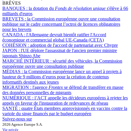
BRÈVES
BANQUES :
la dotation du
Fonds de résolution unique
s'élève à 66
milliards d'euros
BREVETS :
la Commission européenne ouvre une consultation
publique sur le cadre concernant l’octroi de licences obligatoires
pour les brevets
CANADA :
l'Allemagne devrait bientôt ratifier l'Accord
économique et commercial global UE-Canada (CETA)
COHÉSION :
adoption de l'accord de partenariat avec Chypre
JAPON :
l'UE déplore l'assassinat de l'ancien premier ministre
japonais Shinzo Abe
MARCHÉ INTÉRIEUR :
sécurité des véhicules, la Commission
européenne ouvre une consultation publique
MÉDIAS :
la Commission européenne lance un appel à projets à
hauteur de 9 millions d’euros pour la création de contenus
informatifs destinés aux jeunes
MIGRATION :
l'agence
Frontex
se défend de transférer en masse
des données personnelles de migrants
NUMÉRIQUE :
l’ACT appelle les décideurs européens à rejeter les
appels en faveur de l'instauration de redevances de réseau
SANTÉ :
quatre États membres approvisionnés en vaccins contre la
variole du singe financés par le budget européen
Suivez-nous sur
2026 Agence Europe S.A.
Vie privée