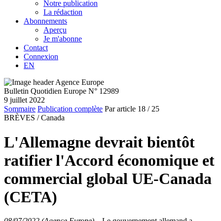
Notre publication
La rédaction
Abonnements
Aperçu
Je m'abonne
Contact
Connexion
EN
Bulletin Quotidien Europe N° 12989
9 juillet 2022
Sommaire
Publication complète
Par article
18
/ 25
BRÈVES /
Canada
L'Allemagne devrait bientôt
ratifier l'Accord économique et
commercial global UE-Canada
(CETA)
08/07/2022 (Agence Europe)
–
Le gouvernement allemand a