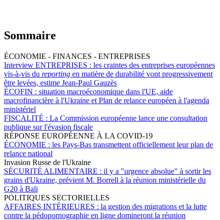
Sommaire
ÉCONOMIE - FINANCES - ENTREPRISES
Interview ENTREPRISES :
les craintes des entreprises européennes
vis-à-vis du
reporting
en matière de durabilité vont progressivement
être levées, estime Jean-Paul Gauzès
ÉCOFIN :
situation macroéconomique dans l'UE, aide
macrofinancière à l'Ukraine et Plan de relance européen à l'agenda
ministériel
FISCALITÉ :
La Commission européenne lance une consultation
publique sur l'évasion fiscale
RÉPONSE EUROPÉENNE À LA COVID-19
ÉCONOMIE :
les Pays-Bas transmettent officiellement leur plan de
relance national
Invasion Russe de l'Ukraine
SÉCURITÉ ALIMENTAIRE :
il y a "urgence absolue" à sortir les
grains d'Ukraine, prévient M. Borrell à la réunion ministérielle du
G20 à Bali
POLITIQUES SECTORIELLES
AFFAIRES INTÉRIEURES :
la gestion des migrations et la lutte
contre la pédopornographie en ligne domineront la réunion