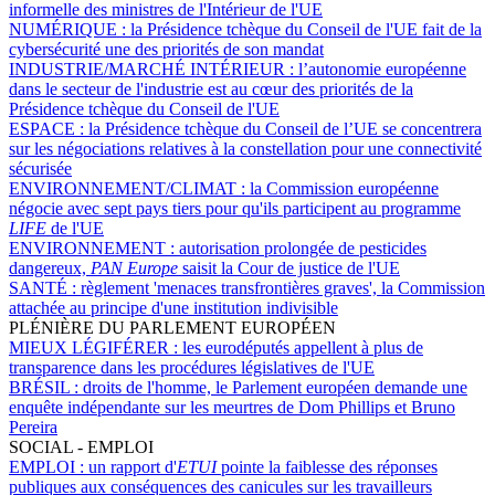
informelle des ministres de l'Intérieur de l'UE
NUMÉRIQUE :
la Présidence tchèque du Conseil de l'UE fait de la
cybersécurité une des priorités de son mandat
INDUSTRIE/MARCHÉ INTÉRIEUR :
l’autonomie européenne
dans le secteur de l'industrie est au cœur des priorités de la
Présidence tchèque du Conseil de l'UE
ESPACE :
la Présidence tchèque du Conseil de l’UE se concentrera
sur les négociations relatives à la constellation pour une connectivité
sécurisée
ENVIRONNEMENT/CLIMAT :
la Commission européenne
négocie avec sept pays tiers pour qu'ils participent au programme
LIFE
de l'UE
ENVIRONNEMENT :
autorisation prolongée de pesticides
dangereux,
PAN Europe
saisit la Cour de justice de l'UE
SANTÉ :
règlement 'menaces transfrontières graves', la Commission
attachée au principe d'une institution indivisible
PLÉNIÈRE DU PARLEMENT EUROPÉEN
MIEUX LÉGIFÉRER :
les eurodéputés appellent à plus de
transparence dans les procédures législatives de l'UE
BRÉSIL :
droits de l'homme, le Parlement européen demande une
enquête indépendante sur les meurtres de Dom Phillips et Bruno
Pereira
SOCIAL - EMPLOI
EMPLOI :
un rapport d'
ETUI
pointe la faiblesse des réponses
publiques aux conséquences des canicules sur les travailleurs