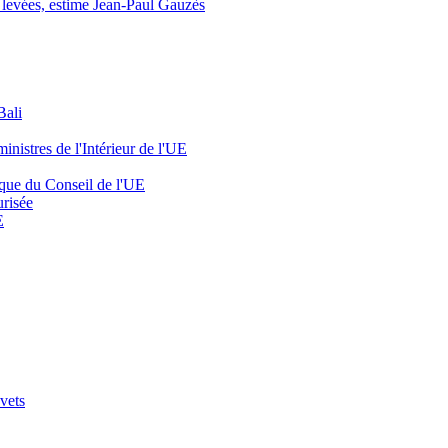
e levées, estime Jean-Paul Gauzès
Bali
inistres de l'Intérieur de l'UE
hèque du Conseil de l'UE
urisée
E
vets