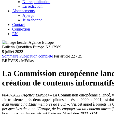
Notre publication
La rédaction
Abonnements
Aperçu
Je m'abonne
Contact
Connexion
EN
Bulletin Quotidien Europe N° 12989
9 juillet 2022
Sommaire
Publication complète
Par article
22
/ 25
BRÈVES /
MÉdias
La Commission européenne lance 
création de contenus informatifs
08/07/2022 (Agence Europe)
–
La Commission européenne a lancé, vend
- le troisième après deux appels pilotes lancés en 2020 et 2021, est do
d'au moins cinq États membres de l’UE
». Via cet appel à projets, la
perspectives de toute l'Europe, de les engager via un contenu attracti
la soumission des projets est fixée au 24 octobre 2022.
(TM)