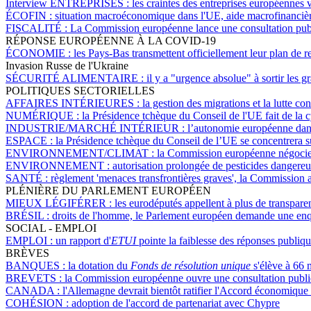
Interview ENTREPRISES :
les craintes des entreprises européennes 
ÉCOFIN :
situation macroéconomique dans l'UE, aide macrofinancière
FISCALITÉ :
La Commission européenne lance une consultation publi
RÉPONSE EUROPÉENNE À LA COVID-19
ÉCONOMIE :
les Pays-Bas transmettent officiellement leur plan de r
Invasion Russe de l'Ukraine
SÉCURITÉ ALIMENTAIRE :
il y a "urgence absolue" à sortir les 
POLITIQUES SECTORIELLES
AFFAIRES INTÉRIEURES :
la gestion des migrations et la lutte c
NUMÉRIQUE :
la Présidence tchèque du Conseil de l'UE fait de la 
INDUSTRIE/MARCHÉ INTÉRIEUR :
l’autonomie européenne dans 
ESPACE :
la Présidence tchèque du Conseil de l’UE se concentrera sur
ENVIRONNEMENT/CLIMAT :
la Commission européenne négocie 
ENVIRONNEMENT :
autorisation prolongée de pesticides dangere
SANTÉ :
règlement 'menaces transfrontières graves', la Commission at
PLÉNIÈRE DU PARLEMENT EUROPÉEN
MIEUX LÉGIFÉRER :
les eurodéputés appellent à plus de transpare
BRÉSIL :
droits de l'homme, le Parlement européen demande une enqu
SOCIAL - EMPLOI
EMPLOI :
un rapport d'
ETUI
pointe la faiblesse des réponses publiq
BRÈVES
BANQUES :
la dotation du
Fonds de résolution unique
s'élève à 66 m
BREVETS :
la Commission européenne ouvre une consultation publique
CANADA :
l'Allemagne devrait bientôt ratifier l'Accord économi
COHÉSION :
adoption de l'accord de partenariat avec Chypre