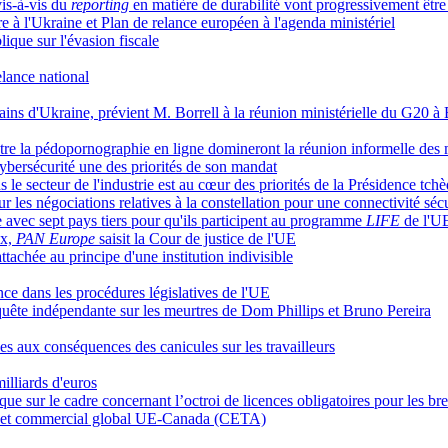
vis-à-vis du
reporting
en matière de durabilité vont progressivement êtr
 à l'Ukraine et Plan de relance européen à l'agenda ministériel
que sur l'évasion fiscale
elance national
grains d'Ukraine, prévient M. Borrell à la réunion ministérielle du G20 à 
ontre la pédopornographie en ligne domineront la réunion informelle des m
cybersécurité une des priorités de son mandat
le secteur de l'industrie est au cœur des priorités de la Présidence tc
 les négociations relatives à la constellation pour une connectivité séc
avec sept pays tiers pour qu'ils participent au programme
LIFE
de l'U
ux,
PAN Europe
saisit la Cour de justice de l'UE
tachée au principe d'une institution indivisible
nce dans les procédures législatives de l'UE
ête indépendante sur les meurtres de Dom Phillips et Bruno Pereira
ues aux conséquences des canicules sur les travailleurs
illiards d'euros
 sur le cadre concernant l’octroi de licences obligatoires pour les bre
que et commercial global UE-Canada (CETA)