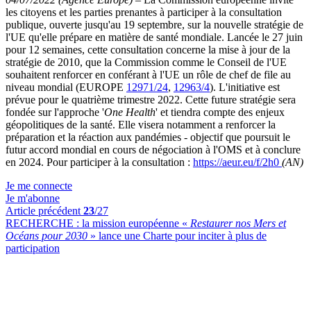
les citoyens et les parties prenantes à participer à la consultation
publique, ouverte jusqu'au 19 septembre, sur la nouvelle stratégie de
l'UE qu'elle prépare en matière de santé mondiale. Lancée le 27 juin
pour 12 semaines, cette consultation concerne la mise à jour de la
stratégie de 2010, que la Commission comme le Conseil de l'UE
souhaitent renforcer en conférant à l'UE un rôle de chef de file au
niveau mondial (EUROPE
12971/24
,
12963/4
). L'initiative est
prévue pour le quatrième trimestre 2022. Cette future stratégie sera
fondée sur l'approche '
One Health
' et tiendra compte des enjeux
géopolitiques de la santé. Elle visera notamment a renforcer la
préparation et la réaction aux pandémies - objectif que poursuit le
futur accord mondial en cours de négociation à l'OMS et à conclure
en 2024. Pour participer à la consultation :
https://aeur.eu/f/2h0
(AN)
Je me connecte
Je m'abonne
Article précédent
23
/27
RECHERCHE :
la mission européenne «
Restaurer nos Mers et
Océans pour 2030
» lance une Charte pour inciter à plus de
participation