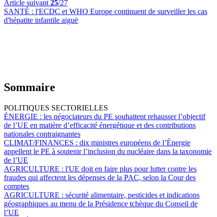
Article suivant
25
/27
SANTÉ :
l'ECDC et WHO Europe continuent de surveiller les cas
d'hépatite infantile aiguë
Sommaire
POLITIQUES SECTORIELLES
ÉNERGIE :
les négociateurs du PE souhaitent rehausser l’objectif
de l’UE en matière d’efficacité énergétique et des contributions
nationales contraignantes
CLIMAT/FINANCES :
dix ministres européens de l’Énergie
appellent le PE à soutenir l’inclusion du nucléaire dans la taxonomie
de l’UE
AGRICULTURE :
l'UE doit en faire plus pour lutter contre les
fraudes qui affectent les dépenses de la PAC, selon la Cour des
comptes
AGRICULTURE :
sécurité alimentaire, pesticides et indications
géographiques au menu de la Présidence tchèque du Conseil de
l’UE