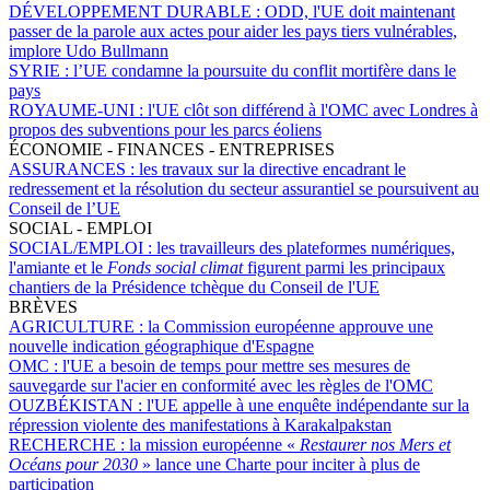
DÉVELOPPEMENT DURABLE :
ODD, l'UE doit maintenant
passer de la parole aux actes pour aider les pays tiers vulnérables,
implore Udo Bullmann
SYRIE :
l’UE condamne la poursuite du conflit mortifère dans le
pays
ROYAUME-UNI :
l'UE clôt son différend à l'OMC avec Londres à
propos des subventions pour les parcs éoliens
ÉCONOMIE - FINANCES - ENTREPRISES
ASSURANCES :
les travaux sur la directive encadrant le
redressement et la résolution du secteur assurantiel se poursuivent au
Conseil de l’UE
SOCIAL - EMPLOI
SOCIAL/EMPLOI :
les travailleurs des plateformes numériques,
l'amiante et le
Fonds social climat
figurent parmi les principaux
chantiers de la Présidence tchèque du Conseil de l'UE
BRÈVES
AGRICULTURE :
la Commission européenne approuve une
nouvelle indication géographique d'Espagne
OMC :
l'UE a besoin de temps pour mettre ses mesures de
sauvegarde sur l'acier en conformité avec les règles de l'OMC
OUZBÉKISTAN :
l'UE appelle à une enquête indépendante sur la
répression violente des manifestations à Karakalpakstan
RECHERCHE :
la mission européenne «
Restaurer nos Mers et
Océans pour 2030
» lance une Charte pour inciter à plus de
participation