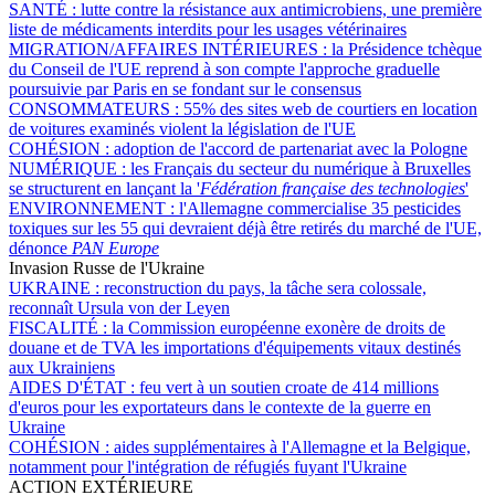
SANTÉ :
lutte contre la résistance aux antimicrobiens, une première
liste de médicaments interdits pour les usages vétérinaires
MIGRATION/AFFAIRES INTÉRIEURES :
la Présidence tchèque
du Conseil de l'UE reprend à son compte l'approche graduelle
poursuivie par Paris en se fondant sur le consensus
CONSOMMATEURS :
55% des sites web de courtiers en location
de voitures examinés violent la législation de l'UE
COHÉSION :
adoption de l'accord de partenariat avec la Pologne
NUMÉRIQUE :
les Français du secteur du numérique à Bruxelles
se structurent en lançant la '
Fédération française des technologies
'
ENVIRONNEMENT :
l'Allemagne commercialise 35 pesticides
toxiques sur les 55 qui devraient déjà être retirés du marché de l'UE,
dénonce
PAN Europe
Invasion Russe de l'Ukraine
UKRAINE :
reconstruction du pays, la tâche sera colossale,
reconnaît Ursula von der Leyen
FISCALITÉ :
la Commission européenne exonère de droits de
douane et de TVA les importations d'équipements vitaux destinés
aux Ukrainiens
AIDES D'ÉTAT :
feu vert à un soutien croate de 414 millions
d'euros pour les exportateurs dans le contexte de la guerre en
Ukraine
COHÉSION :
aides supplémentaires à l'Allemagne et la Belgique,
notamment pour l'intégration de réfugiés fuyant l'Ukraine
ACTION EXTÉRIEURE