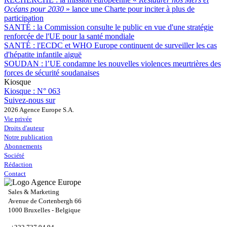
Océans pour 2030
» lance une Charte pour inciter à plus de
participation
SANTÉ :
la Commission consulte le public en vue d'une stratégie
renforcée de l'UE pour la santé mondiale
SANTÉ :
l'ECDC et WHO Europe continuent de surveiller les cas
d'hépatite infantile aiguë
SOUDAN :
l’UE condamne les nouvelles violences meurtrières des
forces de sécurité soudanaises
Kiosque
Kiosque :
N° 063
Suivez-nous sur
2026 Agence Europe S.A.
Vie privée
Droits d'auteur
Notre publication
Abonnements
Société
Rédaction
Contact
Sales & Marketing
Avenue de Cortenbergh 66
1000 Bruxelles - Belgique