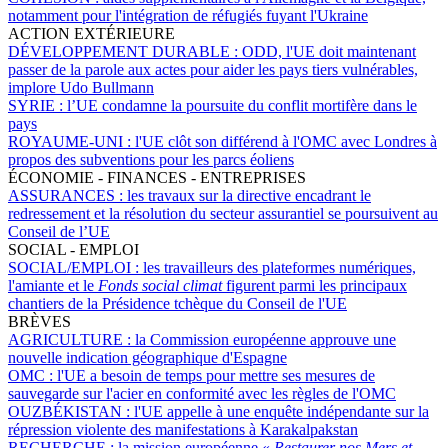
notamment pour l'intégration de réfugiés fuyant l'Ukraine
ACTION EXTÉRIEURE
DÉVELOPPEMENT DURABLE :
ODD, l'UE doit maintenant
passer de la parole aux actes pour aider les pays tiers vulnérables,
implore Udo Bullmann
SYRIE :
l’UE condamne la poursuite du conflit mortifère dans le
pays
ROYAUME-UNI :
l'UE clôt son différend à l'OMC avec Londres à
propos des subventions pour les parcs éoliens
ÉCONOMIE - FINANCES - ENTREPRISES
ASSURANCES :
les travaux sur la directive encadrant le
redressement et la résolution du secteur assurantiel se poursuivent au
Conseil de l’UE
SOCIAL - EMPLOI
SOCIAL/EMPLOI :
les travailleurs des plateformes numériques,
l'amiante et le
Fonds social climat
figurent parmi les principaux
chantiers de la Présidence tchèque du Conseil de l'UE
BRÈVES
AGRICULTURE :
la Commission européenne approuve une
nouvelle indication géographique d'Espagne
OMC :
l'UE a besoin de temps pour mettre ses mesures de
sauvegarde sur l'acier en conformité avec les règles de l'OMC
OUZBÉKISTAN :
l'UE appelle à une enquête indépendante sur la
répression violente des manifestations à Karakalpakstan
RECHERCHE :
la mission européenne «
Restaurer nos Mers et