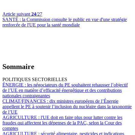
Article suivant
24
/27
SANTÉ :
la Commission consulte le public en vue d'une stratégie
renforcée de l'UE pour la santé mondiale
Sommaire
POLITIQUES SECTORIELLES
ÉNERGIE :
les négociateurs du PE souhaitent rehausser l’objectif
de l’UE en matière d’efficacité énergétique et des contributions
nationales contraignantes
CLIMAT/FINANCES :
dix ministres européens de l’Énergie
appellent le PE à soutenir l’inclusion du nucléaire dans la taxonomie
de l’UE
AGRICULTURE :
l'UE doit en faire plus pour lutter contre les
fraudes qui affectent les dépenses de la PAC, selon la Cour des
comptes
AGRICULTURE :
sécurité alimentaire, pesticides et indications