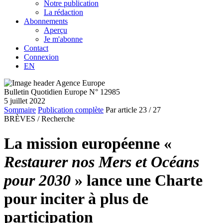
Notre publication
La rédaction
Abonnements
Aperçu
Je m'abonne
Contact
Connexion
EN
Bulletin Quotidien Europe N° 12985
5 juillet 2022
Sommaire
Publication complète
Par article
23
/ 27
BRÈVES /
Recherche
La mission européenne «
Restaurer nos Mers et Océans
pour 2030
» lance une Charte
pour inciter à plus de
participation