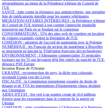
géographiques au menu de la Présidence tchèque du Conseil de
l’UE
SANTÉ :
lutte contre la résistance aux antimicrobiens, une première
liste de médicaments interdits pour les usages vétérinaires
MIGRATION/AFFAIRES INTÉRIEURES :
la Présidence tchèque
du Conseil de l'UE reprend à son compte l'approche graduelle
poursuivie par Paris en se fondant sur le consensus
CONSOMMATEURS :
55% des sites web de courtiers en location
de voitures examinés violent la législation de l'UE
COHÉSION :
adoption de l'accord de partenariat avec la Pologne
NUMÉRIQUE :
les Français du secteur du numérique à Bruxelles
se structurent en lançant la '
Fédération française des technologies
'
ENVIRONNEMENT :
l'Allemagne commercialise 35 pesticides
toxiques sur les 55 qui devraient déjà être retirés du marché de l'UE,
dénonce
PAN Europe
Invasion Russe de l'Ukraine
UKRAINE :
reconstruction du pays, la tâche sera colossale,
reconnaît Ursula von der Leyen
FISCALITÉ :
la Commission européenne exonère de droits de
douane et de TVA les importations d'équipements vitaux destinés
aux Ukrainiens
AIDES D'ÉTAT :
feu vert à un soutien croate de 414 millions
d'euros pour les exportateurs dans le contexte de la guerre en
Ukraine
COHÉSION :
aides supplémentaires à l'Allemagne et la Belgique,