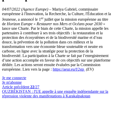
04/07/2022 (Agence Europe)
–
Mariya Gabriel, commissaire
européenne à l'Innovation, la Recherche, la Culture, l'Éducation et la
er
Jeunesse, a annoncé le 1
juillet que la mission européenne au titre
de
Horizon Europe
«
Restaurer nos Mers et Océans pour 2030
»
lance une Charte. Par le biais de cette Charte, la mission appelle les
partenaires à contribuer à ses trois objectifs : la restauration et la
protection des écosystèmes et de la biodiversité marine et d’eau
douce, la prévention de la pollution dans ces milieux et la
transformation vers une économie bleue soutenable et neutre en
carbone, en ligne avec la stratégie pour la protection de la
biodiversité. La participation à la Charte se fait par l’enregistrement
d’une action accomplie en faveur de ces objectifs sur une plateforme
dédiée. Les actions seront ensuite évaluées par la Commission
européenne. Lien vers la page :
https://aeur.eu/f/2gp
(EV)
Je me connecte
Je m'abonne
Article précédent
22
/27
OUZBÉKISTAN :
l'UE appelle à une enquête indépendante sur la
répression violente des manifestations à Karakalpakstan