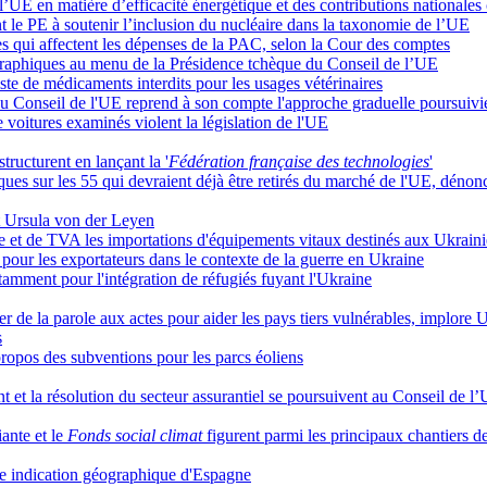
 l’UE en matière d’efficacité énergétique et des contributions nationales
t le PE à soutenir l’inclusion du nucléaire dans la taxonomie de l’UE
udes qui affectent les dépenses de la PAC, selon la Cour des comptes
éographiques au menu de la Présidence tchèque du Conseil de l’UE
iste de médicaments interdits pour les usages vétérinaires
u Conseil de l'UE reprend à son compte l'approche graduelle poursuivie
 voitures examinés violent la législation de l'UE
tructurent en lançant la '
Fédération française des technologies
'
ues sur les 55 qui devraient déjà être retirés du marché de l'UE, dénon
ît Ursula von der Leyen
 et de TVA les importations d'équipements vitaux destinés aux Ukrain
 pour les exportateurs dans le contexte de la guerre en Ukraine
tamment pour l'intégration de réfugiés fuyant l'Ukraine
 de la parole aux actes pour aider les pays tiers vulnérables, implor
s
ropos des subventions pour les parcs éoliens
nt et la résolution du secteur assurantiel se poursuivent au Conseil de l
iante et le
Fonds social climat
figurent parmi les principaux chantiers d
 indication géographique d'Espagne