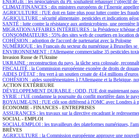
ÉNERGIE :
les négociateurs du PE souhaitent rehausser l’objectif de
CLIMAT/FINANCES :
dix ministres européens de l’Énergie appellen
AGRICULTURE :
l'UE doit en faire plus pour lutter contre les fra
AGRICULTURE :
sécurité alimentaire, pesticides et indications g
SANTÉ :
lutte contre la résistance aux antimicrobiens, une première l
MIGRATION/AFFAIRES INTÉRIEURES :
la Présidence tchèque d
CONSOMMATEURS :
55% des sites web de courtiers en location de
COHÉSION :
adoption de l'accord de partenariat avec la Pologne
NUMÉRIQUE :
les Français du secteur du numérique à Bruxelles se s
ENVIRONNEMENT :
l'Allemagne commercialise 35 pesticides toxiq
Invasion Russe de l'Ukraine
UKRAINE :
reconstruction du pays, la tâche sera colossale, reconna
FISCALITÉ :
la Commission européenne exonère de droits de douane
AIDES D'ÉTAT :
feu vert à un soutien croate de 414 millions d'euros
COHÉSION :
aides supplémentaires à l'Allemagne et la Belgique, no
ACTION EXTÉRIEURE
DÉVELOPPEMENT DURABLE :
ODD, l'UE doit maintenant passer
SYRIE :
l’UE condamne la poursuite du conflit mortifère dans le pay
ROYAUME-UNI :
l'UE clôt son différend à l'OMC avec Londres à p
ÉCONOMIE - FINANCES - ENTREPRISES
ASSURANCES :
les travaux sur la directive encadrant le redresseme
SOCIAL - EMPLOI
SOCIAL/EMPLOI :
les travailleurs des plateformes numériques, l'am
BRÈVES
AGRICULTURE :
la Commission européenne approuve une nouvelle