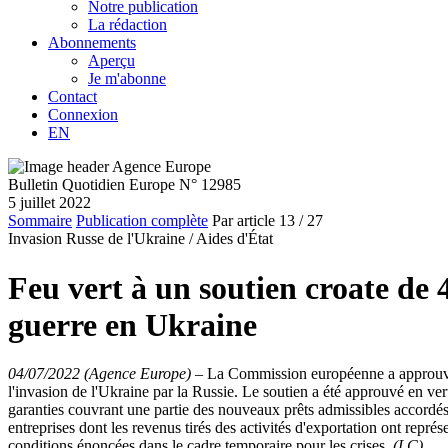
Notre publication
La rédaction
Abonnements
Aperçu
Je m'abonne
Contact
Connexion
EN
Bulletin Quotidien Europe N° 12985
5 juillet 2022
Sommaire
Publication complète
Par article
13
/ 27
Invasion Russe de l'Ukraine /
Aides d'État
Feu vert à un soutien croate de 
guerre en Ukraine
04/07/2022 (Agence Europe)
–
La Commission européenne a approuvé, l
l'invasion de l'Ukraine par la Russie. Le soutien a été approuvé en ve
garanties couvrant une partie des nouveaux prêts admissibles accordés
entreprises dont les revenus tirés des activités d'exportation ont re
conditions énoncées dans le cadre temporaire pour les crises.
(LC)