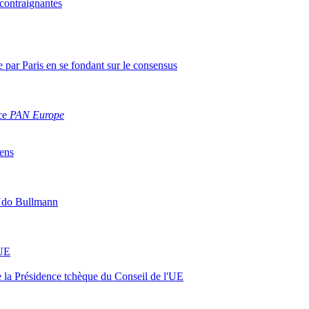
 contraignantes
 par Paris en se fondant sur le consensus
ce
PAN Europe
iens
e Udo Bullmann
’UE
e la Présidence tchèque du Conseil de l'UE