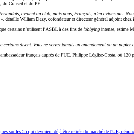
n, du Conseil et du PE.
éerlandais, avaient un club, mais nous, Français, n’en avions pas. No
e
», détaille William Dazy, cofondateur et directeur général adjoint chez
 que certains n’utilisent l’ASBL à des fins de
lobbying
intense, estime M
e certains disent. Vous ne verrez jamais un amendement ou un papier d
ambassadeur français auprès de l’UE, Philippe Léglise-Costa, où 120 pe
ues sur les 55 qui devraient déjà être retirés du marché de l'UE, dénon