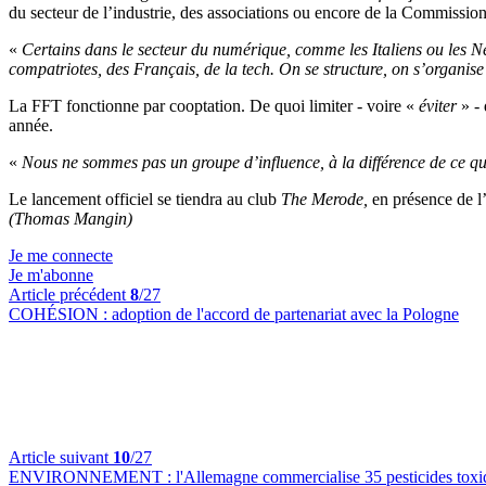
du secteur de l’industrie, des associations ou encore de la Commissio
«
Certains dans le secteur du numérique, comme les Italiens ou les N
compatriotes, des Français, de la tech. On se structure, on s’organis
La FFT fonctionne par cooptation. De quoi limiter - voire «
éviter
» -
année.
«
Nous ne sommes pas un groupe d’influence, à la différence de ce qu
Le lancement officiel se tiendra au club
The Merode,
en présence de l’
(Thomas Mangin)
Je me connecte
Je m'abonne
Article précédent
8
/27
COHÉSION :
adoption de l'accord de partenariat avec la Pologne
Article suivant
10
/27
ENVIRONNEMENT :
l'Allemagne commercialise 35 pesticides toxiq