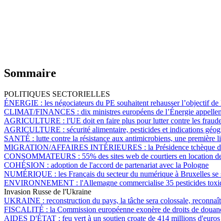
Sommaire
POLITIQUES SECTORIELLES
ÉNERGIE :
les négociateurs du PE souhaitent rehausser l’objectif de
CLIMAT/FINANCES :
dix ministres européens de l’Énergie appellen
AGRICULTURE :
l'UE doit en faire plus pour lutter contre les fra
AGRICULTURE :
sécurité alimentaire, pesticides et indications g
SANTÉ :
lutte contre la résistance aux antimicrobiens, une première l
MIGRATION/AFFAIRES INTÉRIEURES :
la Présidence tchèque d
CONSOMMATEURS :
55% des sites web de courtiers en location de
COHÉSION :
adoption de l'accord de partenariat avec la Pologne
NUMÉRIQUE :
les Français du secteur du numérique à Bruxelles se s
ENVIRONNEMENT :
l'Allemagne commercialise 35 pesticides toxiq
Invasion Russe de l'Ukraine
UKRAINE :
reconstruction du pays, la tâche sera colossale, reconna
FISCALITÉ :
la Commission européenne exonère de droits de douane
AIDES D'ÉTAT :
feu vert à un soutien croate de 414 millions d'euros