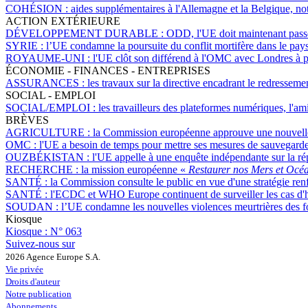
COHÉSION :
aides supplémentaires à l'Allemagne et la Belgique, no
ACTION EXTÉRIEURE
DÉVELOPPEMENT DURABLE :
ODD, l'UE doit maintenant passer
SYRIE :
l’UE condamne la poursuite du conflit mortifère dans le pay
ROYAUME-UNI :
l'UE clôt son différend à l'OMC avec Londres à p
ÉCONOMIE - FINANCES - ENTREPRISES
ASSURANCES :
les travaux sur la directive encadrant le redresseme
SOCIAL - EMPLOI
SOCIAL/EMPLOI :
les travailleurs des plateformes numériques, l'am
BRÈVES
AGRICULTURE :
la Commission européenne approuve une nouvelle
OMC :
l'UE a besoin de temps pour mettre ses mesures de sauvegarde 
OUZBÉKISTAN :
l'UE appelle à une enquête indépendante sur la ré
RECHERCHE :
la mission européenne «
Restaurer nos Mers et Océ
SANTÉ :
la Commission consulte le public en vue d'une stratégie ren
SANTÉ :
l'ECDC et WHO Europe continuent de surveiller les cas d'hé
SOUDAN :
l’UE condamne les nouvelles violences meurtrières des f
Kiosque
Kiosque :
N° 063
Suivez-nous sur
2026 Agence Europe S.A.
Vie privée
Droits d'auteur
Notre publication
Abonnements