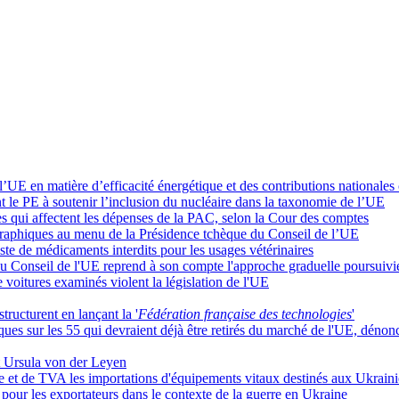
 l’UE en matière d’efficacité énergétique et des contributions nationales
t le PE à soutenir l’inclusion du nucléaire dans la taxonomie de l’UE
udes qui affectent les dépenses de la PAC, selon la Cour des comptes
éographiques au menu de la Présidence tchèque du Conseil de l’UE
iste de médicaments interdits pour les usages vétérinaires
u Conseil de l'UE reprend à son compte l'approche graduelle poursuivie
 voitures examinés violent la législation de l'UE
tructurent en lançant la '
Fédération française des technologies
'
ues sur les 55 qui devraient déjà être retirés du marché de l'UE, dénon
ît Ursula von der Leyen
 et de TVA les importations d'équipements vitaux destinés aux Ukrain
 pour les exportateurs dans le contexte de la guerre en Ukraine