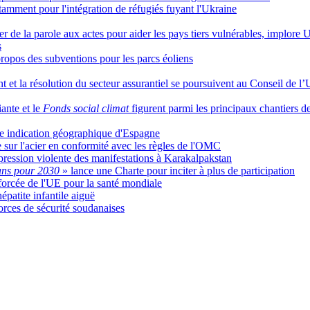
tamment pour l'intégration de réfugiés fuyant l'Ukraine
 de la parole aux actes pour aider les pays tiers vulnérables, implor
s
ropos des subventions pour les parcs éoliens
nt et la résolution du secteur assurantiel se poursuivent au Conseil de l
iante et le
Fonds social climat
figurent parmi les principaux chantiers d
 indication géographique d'Espagne
sur l'acier en conformité avec les règles de l'OMC
pression violente des manifestations à Karakalpakstan
ans pour 2030
» lance une Charte pour inciter à plus de participation
forcée de l'UE pour la santé mondiale
patite infantile aiguë
orces de sécurité soudanaises