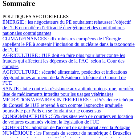
Sommaire
POLITIQUES SECTORIELLES
ÉNERGIE :
les négociateurs du PE souhaitent rehausser l’objectif
de l’UE en matière d’efficacité énergétique et des contributions
nationales contraignantes
CLIMAT/FINANCES :
dix ministres européens de l’Énergie
appellent le PE à soutenir l’inclusion du nucléaire dans la taxonomie
de l’UE
AGRICULTURE :
l'UE doit en faire plus pour lutter contre les
fraudes qui affectent les dépenses de la PAC, selon la Cour des
comptes
AGRICULTURE :
sécurité alimentaire, pesticides et indications
géographiques au menu de la Présidence tchèque du Conseil de
l’UE
SANTÉ :
lutte contre la résistance aux antimicrobiens, une première
liste de médicaments interdits pour les usages vétérinaires
MIGRATION/AFFAIRES INTÉRIEURES :
la Présidence tchèque
du Conseil de l'UE reprend à son compte l'approche graduelle
poursuivie par Paris en se fondant sur le consensus
CONSOMMATEURS :
55% des sites web de courtiers en location
de voitures examinés violent la législation de l'UE
COHÉSION :
adoption de l'accord de partenariat avec la Pologne
NUMÉRIQUE :
les Français du secteur du numérique à Bruxelles