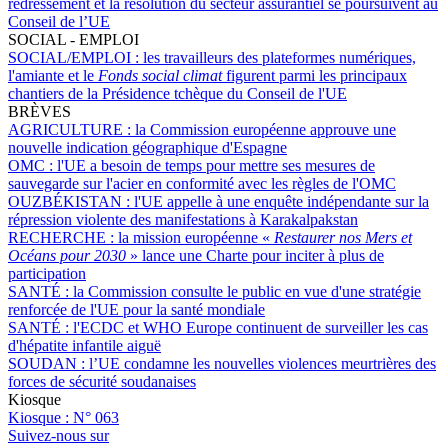
redressement et la résolution du secteur assurantiel se poursuivent au
Conseil de l’UE
SOCIAL - EMPLOI
SOCIAL/EMPLOI :
les travailleurs des plateformes numériques,
l'amiante et le
Fonds social climat
figurent parmi les principaux
chantiers de la Présidence tchèque du Conseil de l'UE
BRÈVES
AGRICULTURE :
la Commission européenne approuve une
nouvelle indication géographique d'Espagne
OMC :
l'UE a besoin de temps pour mettre ses mesures de
sauvegarde sur l'acier en conformité avec les règles de l'OMC
OUZBÉKISTAN :
l'UE appelle à une enquête indépendante sur la
répression violente des manifestations à Karakalpakstan
RECHERCHE :
la mission européenne «
Restaurer nos Mers et
Océans pour 2030
» lance une Charte pour inciter à plus de
participation
SANTÉ :
la Commission consulte le public en vue d'une stratégie
renforcée de l'UE pour la santé mondiale
SANTÉ :
l'ECDC et WHO Europe continuent de surveiller les cas
d'hépatite infantile aiguë
SOUDAN :
l’UE condamne les nouvelles violences meurtrières des
forces de sécurité soudanaises
Kiosque
Kiosque :
N° 063
Suivez-nous sur