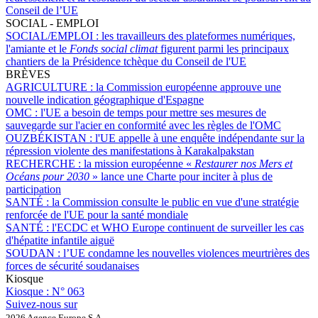
Conseil de l’UE
SOCIAL - EMPLOI
SOCIAL/EMPLOI :
les travailleurs des plateformes numériques,
l'amiante et le
Fonds social climat
figurent parmi les principaux
chantiers de la Présidence tchèque du Conseil de l'UE
BRÈVES
AGRICULTURE :
la Commission européenne approuve une
nouvelle indication géographique d'Espagne
OMC :
l'UE a besoin de temps pour mettre ses mesures de
sauvegarde sur l'acier en conformité avec les règles de l'OMC
OUZBÉKISTAN :
l'UE appelle à une enquête indépendante sur la
répression violente des manifestations à Karakalpakstan
RECHERCHE :
la mission européenne «
Restaurer nos Mers et
Océans pour 2030
» lance une Charte pour inciter à plus de
participation
SANTÉ :
la Commission consulte le public en vue d'une stratégie
renforcée de l'UE pour la santé mondiale
SANTÉ :
l'ECDC et WHO Europe continuent de surveiller les cas
d'hépatite infantile aiguë
SOUDAN :
l’UE condamne les nouvelles violences meurtrières des
forces de sécurité soudanaises
Kiosque
Kiosque :
N° 063
Suivez-nous sur
2026 Agence Europe S.A.