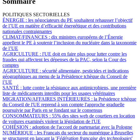
Sommaire
POLITIQUES SECTORIELLES
ÉNERGIE :
les négociateurs du PE souhaitent rehausser l’objectif
de l’UE en matière d’efficacité énergétique et des contributions
nationales contraignantes
CLIMAT/FINANCES :
dix ministres européens de l’Énergie
appellent le PE à soutenir l’inclusion du nucléaire dans la taxonomie
de l’UE
AGRICULTURE :
l'UE doit en faire plus pour lutter contre les
fraudes qui affectent les dépenses de la PAC, selon la Cour des
comptes
AGRICULTURE :
sécurité alimentaire, pesticides et indications
géographiques au menu de la Présidence tchèque du Conseil de
l’UE
SANTÉ :
lutte contre la résistance aux antimicrobiens, une première
liste de médicaments interdits pour les usages vétérinaires
MIGRATION/AFFAIRES INTÉRIEURES :
la Présidence tchèque
du Conseil de l'UE reprend à son compte l'approche graduelle
poursuivie par Paris en se fondant sur le consensus
CONSOMMATEURS :
55% des sites web de courtiers en location
de voitures examinés violent la législation de l'UE
COHÉSION :
adoption de l'accord de partenariat avec la Pologne
NUMÉRIQUE :
les Français du secteur du numérique à Bruxelles
se structurent en lançant la '
Fédération française des technologies
'