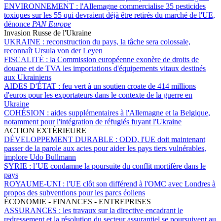
ENVIRONNEMENT :
l'Allemagne commercialise 35 pesticides
toxiques sur les 55 qui devraient déjà être retirés du marché de l'UE,
dénonce
PAN Europe
Invasion Russe de l'Ukraine
UKRAINE :
reconstruction du pays, la tâche sera colossale,
reconnaît Ursula von der Leyen
FISCALITÉ :
la Commission européenne exonère de droits de
douane et de TVA les importations d'équipements vitaux destinés
aux Ukrainiens
AIDES D'ÉTAT :
feu vert à un soutien croate de 414 millions
d'euros pour les exportateurs dans le contexte de la guerre en
Ukraine
COHÉSION :
aides supplémentaires à l'Allemagne et la Belgique,
notamment pour l'intégration de réfugiés fuyant l'Ukraine
ACTION EXTÉRIEURE
DÉVELOPPEMENT DURABLE :
ODD, l'UE doit maintenant
passer de la parole aux actes pour aider les pays tiers vulnérables,
implore Udo Bullmann
SYRIE :
l’UE condamne la poursuite du conflit mortifère dans le
pays
ROYAUME-UNI :
l'UE clôt son différend à l'OMC avec Londres à
propos des subventions pour les parcs éoliens
ÉCONOMIE - FINANCES - ENTREPRISES
ASSURANCES :
les travaux sur la directive encadrant le
redressement et la résolution du secteur assurantiel se poursuivent au