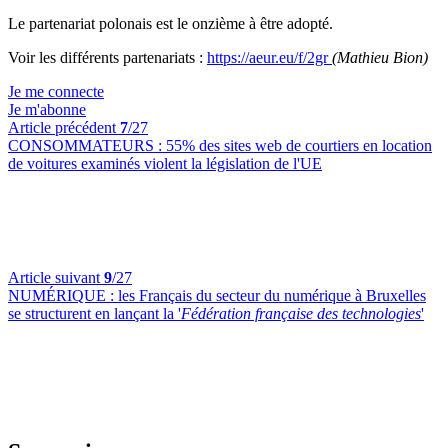
Le partenariat polonais est le onzième à être adopté.
Voir les différents partenariats :
https://aeur.eu/f/2gr
(Mathieu Bion)
Je me connecte
Je m'abonne
Article précédent
7
/27
CONSOMMATEURS :
55% des sites web de courtiers en location
de voitures examinés violent la législation de l'UE
Article suivant
9
/27
NUMÉRIQUE :
les Français du secteur du numérique à Bruxelles
se structurent en lançant la '
Fédération française des technologies
'