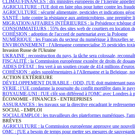
CLIMAT/FINANCES :
dix ministres européens de l’Énergie appellen
AGRICULTURE :
l'UE doit en faire plus pour lutter contre les fra
AGRICULTURE :
sécurité alimentaire, pesticides et indications g
SANTÉ :
lutte contre la résistance aux antimicrobiens, une première l
MIGRATION/AFFAIRES INTÉRIEURES :
la Présidence tchèque d
CONSOMMATEURS :
55% des sites web de courtiers en location de
COHÉSION :
adoption de l'accord de partenariat avec la Pologne
NUMÉRIQUE :
les Français du secteur du numérique à Bruxelles se s
ENVIRONNEMENT :
l'Allemagne commercialise 35 pesticides toxiq
Invasion Russe de l'Ukraine
UKRAINE :
reconstruction du pays, la tâche sera colossale, reconna
FISCALITÉ :
la Commission européenne exonère de droits de douane
AIDES D'ÉTAT :
feu vert à un soutien croate de 414 millions d'euros
COHÉSION :
aides supplémentaires à l'Allemagne et la Belgique, no
ACTION EXTÉRIEURE
DÉVELOPPEMENT DURABLE :
ODD, l'UE doit maintenant passer
SYRIE :
l’UE condamne la poursuite du conflit mortifère dans le pay
ROYAUME-UNI :
l'UE clôt son différend à l'OMC avec Londres à p
ÉCONOMIE - FINANCES - ENTREPRISES
ASSURANCES :
les travaux sur la directive encadrant le redresseme
SOCIAL - EMPLOI
SOCIAL/EMPLOI :
les travailleurs des plateformes numériques, l'am
BRÈVES
AGRICULTURE :
la Commission européenne approuve une nouvelle
OMC :
l'UE a besoin de temps pour mettre ses mesures de sauvegarde 