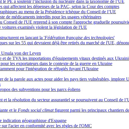
t le PE à soutenir l’inclusion du nucléaire dans la taxonomie de l’UE
udes qui affectent les dépenses de la PAC, selon la Cour des comptes
éographiques au menu de la Présidence tchèque du Conseil de l’UE
iste de médicaments interdits pour les usages vétérinaires
u Conseil de l'UE reprend à son compte l'approche graduelle poursuivie
 voitures examinés violent la législation de l'UE
tructurent en lançant la '
Fédération française des technologies
'
ues sur les 55 qui devraient déjà être retirés du marché de l'UE, dénon
ît Ursula von der Leyen
 et de TVA les importations d'équipements vitaux destinés aux Ukrain
 pour les exportateurs dans le contexte de la guerre en Ukraine
tamment pour l'intégration de réfugiés fuyant l'Ukraine
 de la parole aux actes pour aider les pays tiers vulnérables, implor
s
ropos des subventions pour les parcs éoliens
nt et la résolution du secteur assurantiel se poursuivent au Conseil de l
iante et le
Fonds social climat
figurent parmi les principaux chantiers d
 indication géographique d'Espagne
sur l'acier en conformité avec les règles de l'OMC