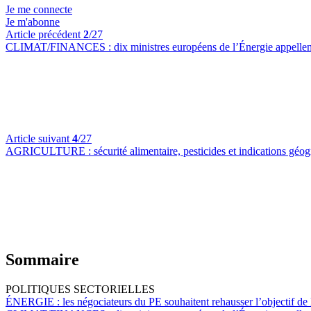
Je me connecte
Je m'abonne
Article précédent
2
/27
CLIMAT/FINANCES :
dix ministres européens de l’Énergie appellen
Article suivant
4
/27
AGRICULTURE :
sécurité alimentaire, pesticides et indications g
Sommaire
POLITIQUES SECTORIELLES
ÉNERGIE :
les négociateurs du PE souhaitent rehausser l’objectif de