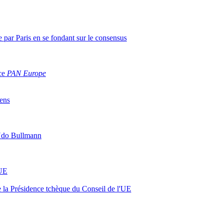
 par Paris en se fondant sur le consensus
ce
PAN Europe
iens
e Udo Bullmann
’UE
e la Présidence tchèque du Conseil de l'UE