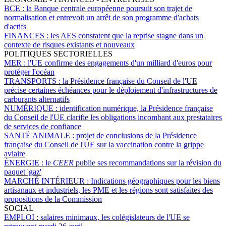
BCE :
la Banque centrale européenne poursuit son trajet de
normalisation et entrevoit un arrêt de son programme d'achats
d'actifs
FINANCES :
les AES constatent que la reprise stagne dans un
contexte de risques existants et nouveaux
POLITIQUES SECTORIELLES
MER :
l'UE confirme des engagements d'un milliard d'euros pour
protéger l'océan
TRANSPORTS :
la Présidence française du Conseil de l'UE
précise certaines échéances pour le déploiement d'infrastructures de
carburants alternatifs
NUMÉRIQUE :
identification numérique, la Présidence française
du Conseil de l'UE clarifie les obligations incombant aux prestataires
de services de confiance
SANTÉ ANIMALE :
projet de conclusions de la Présidence
française du Conseil de l'UE sur la vaccination contre la grippe
aviaire
ÉNERGIE :
le
CEER
publie ses recommandations sur la révision du
paquet 'gaz'
MARCHÉ INTÉRIEUR :
Indications géographiques pour les biens
artisanaux et industriels, les PME et les régions sont satisfaites des
propositions de la Commission
SOCIAL
EMPLOI :
salaires minimaux, les colégislateurs de l'UE se