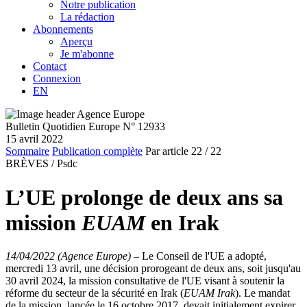
Notre publication
La rédaction
Abonnements
Aperçu
Je m'abonne
Contact
Connexion
EN
Bulletin Quotidien Europe N° 12933
15 avril 2022
Sommaire
Publication complète
Par article
22
/ 22
BRÈVES /
Psdc
L’UE prolonge de deux ans sa
mission
EUAM
en Irak
14/04/2022 (Agence Europe)
–
Le Conseil de l'UE a adopté,
mercredi 13 avril, une décision prorogeant de deux ans, soit jusqu'au
30 avril 2024, la mission consultative de l'UE visant à soutenir la
réforme du secteur de la sécurité en Irak (
EUAM Irak
). Le mandat
de la mission, lancée le 16 octobre 2017, devait initialement expirer