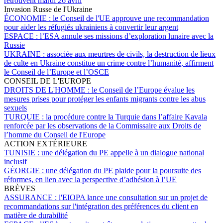
retrouvent mardi 26 avril
Invasion Russe de l'Ukraine
ÉCONOMIE :
le Conseil de l'UE approuve une recommandation
pour aider les réfugiés ukrainiens à convertir leur argent
ESPACE :
l’ESA annule ses missions d’exploration lunaire avec la
Russie
UKRAINE :
associée aux meurtres de civils, la destruction de lieux
de culte en Ukraine constitue un crime contre l’humanité, affirment
le Conseil de l’Europe et l’OSCE
CONSEIL DE L'EUROPE
DROITS DE L'HOMME :
le Conseil de l’Europe évalue les
mesures prises pour protéger les enfants migrants contre les abus
sexuels
TURQUIE :
la procédure contre la Turquie dans l’affaire Kavala
renforcée par les observations de la Commissaire aux Droits de
l’homme du Conseil de l'Europe
ACTION EXTÉRIEURE
TUNISIE :
une délégation du PE appelle à un dialogue national
inclusif
GÉORGIE :
une délégation du PE plaide pour la poursuite des
réformes, en lien avec la perspective d’adhésion à l’UE
BRÈVES
ASSURANCE :
l'EIOPA lance une consultation sur un projet de
recommandations sur l'intégration des préférences du client en
matière de durabilité