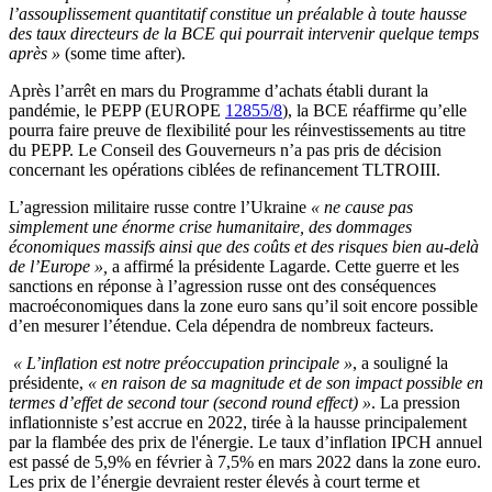
l’assouplissement quantitatif constitue un préalable à toute hausse
des taux directeurs de la BCE qui pourrait intervenir quelque temps
après »
(some time after).
Après l’arrêt en mars du Programme d’achats établi durant la
pandémie, le PEPP (EUROPE
12855/8
), la BCE réaffirme qu’elle
pourra faire preuve de flexibilité pour les réinvestissements au titre
du PEPP. Le Conseil des Gouverneurs n’a pas pris de décision
concernant les opérations ciblées de refinancement TLTROIII.
L’agression militaire russe contre l’Ukraine
« ne cause pas
simplement une énorme crise humanitaire, des dommages
économiques massifs ainsi que des coûts et des risques bien au-delà
de l’Europe »,
a affirmé la présidente Lagarde. Cette guerre et les
sanctions en réponse à l’agression russe ont des conséquences
macroéconomiques dans la zone euro sans qu’il soit encore possible
d’en mesurer l’étendue. Cela dépendra de nombreux facteurs.
« L’inflation est notre préoccupation principale »
, a souligné la
présidente,
« en raison de sa magnitude et de son impact possible en
termes d’effet de second tour (second round effect) »
.
La pression
inflationniste s’est accrue en 2022, tirée à la hausse principalement
par la flambée des prix de l'énergie. Le taux d’inflation IPCH annuel
est passé de 5,9% en février à 7,5% en mars 2022 dans la zone euro.
Les prix de l’énergie devraient rester élevés à court terme et