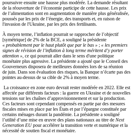
poursuivre ensuite une hausse plus modérée. La demande résultant
de la réouverture de l’économie participe de cette hausse.
Les prix
de l’alimentation sont en augmentation de manière plus généralisée,
poussés par les prix de l’énergie, des transports et, en raison de
l'invasion de l'Ukraine, par les prix des fertilisants.
À moyen terme, l’inflation pourrait se rapprocher de l’objectif
[symétrique] de 2% de la BCE, a souligné la présidente
« probablement par le haut plutôt que par le bas »
;
« les premiers
signes de révision de l’inflation à long terme méritent d’y porter
attention »,
ce qui pourrait aller dans le sens d'une politique
monétaire plus agressive. La présidente a
ajouté que le Conseil des
Gouverneurs disposera de meilleures données lors de sa réunion
de juin. Dans son évaluation des risques, la Banque n’écarte pas des
pointes au-dessus de sa cible de 2% à moyen terme.
La croissance en zone euro devrait rester modérée en 2022. Elle est
affectée par différents facteurs : la guerre en Ukraine et de nouvelles
tensions sur les chaînes d’approvisionnement et sur la production.
Ces facteurs sont cependant compensés en partie par des mesures
fiscales mises en place par les États et par l’épargne constituée par
certains ménages durant la pandémie.
La présidente a souligné
l’utilité d’une mise en œuvre des plans nationaux au titre de
Next
Generation EU
pour accélérer la transition verte et numérique et la
nécessité de soutien fiscal et monétaire.