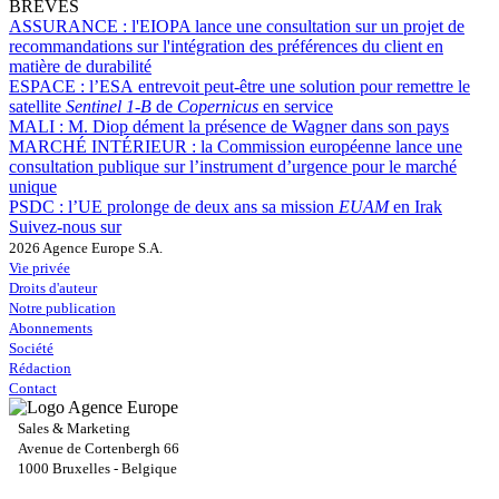
BRÈVES
ASSURANCE :
l'EIOPA lance une consultation sur un projet de
recommandations sur l'intégration des préférences du client en
matière de durabilité
ESPACE :
l’ESA entrevoit peut-être une solution pour remettre le
satellite
Sentinel 1-B
de
Copernicus
en service
MALI :
M. Diop dément la présence de Wagner dans son pays
MARCHÉ INTÉRIEUR :
la Commission européenne lance une
consultation publique sur l’instrument d’urgence pour le marché
unique
PSDC :
l’UE prolonge de deux ans sa mission
EUAM
en Irak
Suivez-nous sur
2026 Agence Europe S.A.
Vie privée
Droits d'auteur
Notre publication
Abonnements
Société
Rédaction
Contact
Sales & Marketing
Avenue de Cortenbergh 66
1000 Bruxelles - Belgique