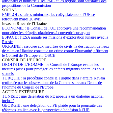
artisanaux et industriels, les PME et les régions sont satisfaites des
propositions de la Commission
SOCIAL
EMPLOI :
salaires minimaux, les colégislateurs de l'UE se
retrouvent mardi 26 avril
Invasion Russe de l'Ukraine
ÉCONOMIE :
le Conseil de l'UE approuve une recommandation
pour aider les réfugiés ukrainiens à convertir leur argent
ESPACE :
l’ESA annule ses missions d’exploration lunaire avec la
Russie
UKRAINE :
associée aux meurtres de civils, la destruction de lieux
de culte en Ukraine constitue un crime contre l’humanité, affirment
le Conseil de l’Europe et l’OSCE
CONSEIL DE L'EUROPE
DROITS DE L'HOMME :
le Conseil de l’Europe évalue les
mesures prises pour protéger les enfants migrants contre les abus
sexuels
TURQUIE :
la procédure contre la Turquie dans l’affaire Kavala
renforcée par les observations de la Commissaire aux Droits de
l’homme du Conseil de l'Europe
ACTION EXTÉRIEURE
TUNISIE :
une délégation du PE appelle à un dialogue national
inclusif
GÉORGIE :
une délégation du PE plaide pour la poursuite des
réformes, en lien avec la perspective d’adhésion à l’UE