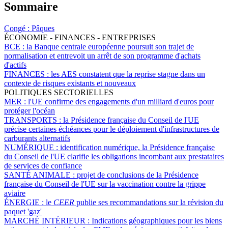
Sommaire
Congé :
Pâques
ÉCONOMIE - FINANCES - ENTREPRISES
BCE :
la Banque centrale européenne poursuit son trajet de
normalisation et entrevoit un arrêt de son programme d'achats
d'actifs
FINANCES :
les AES constatent que la reprise stagne dans un
contexte de risques existants et nouveaux
POLITIQUES SECTORIELLES
MER :
l'UE confirme des engagements d'un milliard d'euros pour
protéger l'océan
TRANSPORTS :
la Présidence française du Conseil de l'UE
précise certaines échéances pour le déploiement d'infrastructures de
carburants alternatifs
NUMÉRIQUE :
identification numérique, la Présidence française
du Conseil de l'UE clarifie les obligations incombant aux prestataires
de services de confiance
SANTÉ ANIMALE :
projet de conclusions de la Présidence
française du Conseil de l'UE sur la vaccination contre la grippe
aviaire
ÉNERGIE :
le
CEER
publie ses recommandations sur la révision du
paquet 'gaz'
MARCHÉ INTÉRIEUR :
Indications géographiques pour les biens