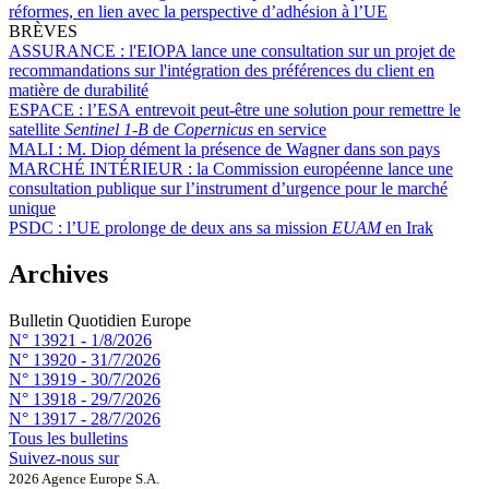
réformes, en lien avec la perspective d’adhésion à l’UE
BRÈVES
ASSURANCE :
l'EIOPA lance une consultation sur un projet de
recommandations sur l'intégration des préférences du client en
matière de durabilité
ESPACE :
l’ESA entrevoit peut-être une solution pour remettre le
satellite
Sentinel 1-B
de
Copernicus
en service
MALI :
M. Diop dément la présence de Wagner dans son pays
MARCHÉ INTÉRIEUR :
la Commission européenne lance une
consultation publique sur l’instrument d’urgence pour le marché
unique
PSDC :
l’UE prolonge de deux ans sa mission
EUAM
en Irak
Archives
Bulletin Quotidien Europe
N° 13921 -
1/8/2026
N° 13920 -
31/7/2026
N° 13919 -
30/7/2026
N° 13918 -
29/7/2026
N° 13917 -
28/7/2026
Tous les bulletins
Suivez-nous sur
2026 Agence Europe S.A.