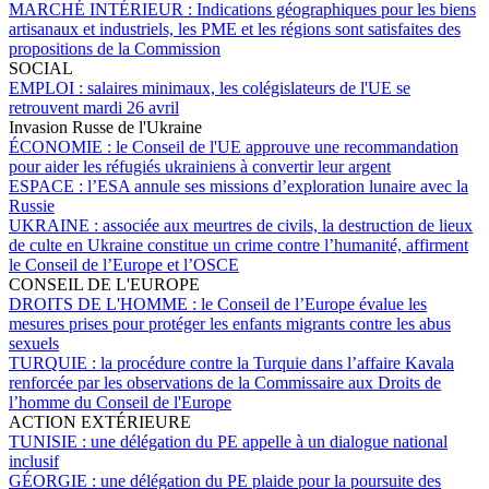
MARCHÉ INTÉRIEUR :
Indications géographiques pour les biens
artisanaux et industriels, les PME et les régions sont satisfaites des
propositions de la Commission
SOCIAL
EMPLOI :
salaires minimaux, les colégislateurs de l'UE se
retrouvent mardi 26 avril
Invasion Russe de l'Ukraine
ÉCONOMIE :
le Conseil de l'UE approuve une recommandation
pour aider les réfugiés ukrainiens à convertir leur argent
ESPACE :
l’ESA annule ses missions d’exploration lunaire avec la
Russie
UKRAINE :
associée aux meurtres de civils, la destruction de lieux
de culte en Ukraine constitue un crime contre l’humanité, affirment
le Conseil de l’Europe et l’OSCE
CONSEIL DE L'EUROPE
DROITS DE L'HOMME :
le Conseil de l’Europe évalue les
mesures prises pour protéger les enfants migrants contre les abus
sexuels
TURQUIE :
la procédure contre la Turquie dans l’affaire Kavala
renforcée par les observations de la Commissaire aux Droits de
l’homme du Conseil de l'Europe
ACTION EXTÉRIEURE
TUNISIE :
une délégation du PE appelle à un dialogue national
inclusif
GÉORGIE :
une délégation du PE plaide pour la poursuite des