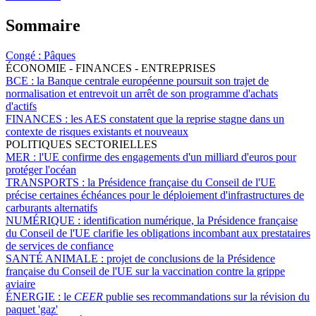
Sommaire
Congé :
Pâques
ÉCONOMIE - FINANCES - ENTREPRISES
BCE :
la Banque centrale européenne poursuit son trajet de
normalisation et entrevoit un arrêt de son programme d'achats
d'actifs
FINANCES :
les AES constatent que la reprise stagne dans un
contexte de risques existants et nouveaux
POLITIQUES SECTORIELLES
MER :
l'UE confirme des engagements d'un milliard d'euros pour
protéger l'océan
TRANSPORTS :
la Présidence française du Conseil de l'UE
précise certaines échéances pour le déploiement d'infrastructures de
carburants alternatifs
NUMÉRIQUE :
identification numérique, la Présidence française
du Conseil de l'UE clarifie les obligations incombant aux prestataires
de services de confiance
SANTÉ ANIMALE :
projet de conclusions de la Présidence
française du Conseil de l'UE sur la vaccination contre la grippe
aviaire
ÉNERGIE :
le
CEER
publie ses recommandations sur la révision du
paquet 'gaz'