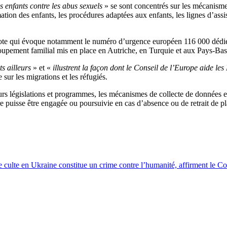
s enfants contre les abus sexuels
» se sont concentrés sur les mécanismes
mation des enfants, les procédures adaptées aux enfants, les lignes d’ass
rote qui évoque notamment le numéro d’urgence européen 116 000 dédié a
roupement familial mis en place en Autriche, en Turquie et aux Pays-Bas
ts ailleurs
» et «
illustrent la façon dont le Conseil de l’Europe aide l
sur les migrations et les réfugiés.
eurs législations et programmes, les mécanismes de collecte de données et
re puisse être engagée ou poursuivie en cas d’absence ou de retrait de pl
 de culte en Ukraine constitue un crime contre l’humanité, affirment le 