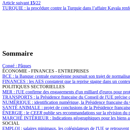
Article suivant
15
/22
TURQUIE :
la procédure contre la Turquie dans l’affaire Kavala re
Sommaire
Congé :
Pâques
ÉCONOMIE - FINANCES - ENTREPRISES
BCE :
la Banque centrale européenne poursuit son trajet de normalisat
FINANCES :
les AES constatent que la reprise stagne dans un contex
POLITIQUES SECTORIELLES
MER :
l'UE confirme des engagements d'un milliard d'euros pour prot
TRANSPORTS :
la Présidence française du Conseil de l'UE précise c
NUMÉRIQUE :
identification numérique, la Présidence française du 
SANTÉ ANIMALE :
projet de conclusions de la Présidence française
ÉNERGIE :
le
CEER
publie ses recommandations sur la révision du p
MARCHÉ INTÉRIEUR :
Indications géographiques pour les biens ar
SOCIAL
EMPLOI :
salaires minimaux, les colégislateurs de l'UE se retrouvent