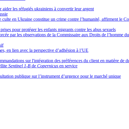
ider les réfugiés ukrainiens à convertir leur argent
ussie
 de culte en Ukraine constitue un crime contre l’humanité, affirment le 
prises pour protéger les enfants migrants contre les abus sexuels
nforcée par les observations de la Commissaire aux Droits de l’homme d
if
es, en lien avec la perspective d’adhésion à l’UE
mmandations sur l'intégration des préférences du client en matière de du
llite
Sentinel 1-B
de
Copernicus
en service
ltation publique sur l’instrument d’urgence pour le marché unique