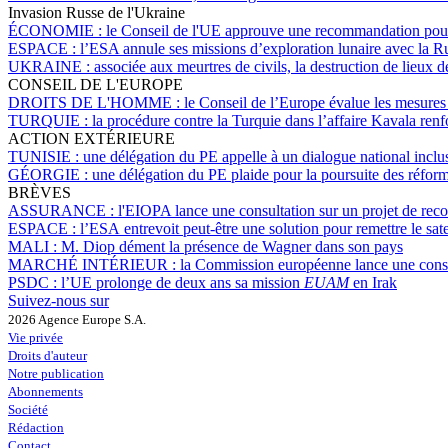
Invasion Russe de l'Ukraine
ÉCONOMIE :
le Conseil de l'UE approuve une recommandation pour a
ESPACE :
l’ESA annule ses missions d’exploration lunaire avec la R
UKRAINE :
associée aux meurtres de civils, la destruction de lieux
CONSEIL DE L'EUROPE
DROITS DE L'HOMME :
le Conseil de l’Europe évalue les mesures 
TURQUIE :
la procédure contre la Turquie dans l’affaire Kavala re
ACTION EXTÉRIEURE
TUNISIE :
une délégation du PE appelle à un dialogue national inclus
GÉORGIE :
une délégation du PE plaide pour la poursuite des réform
BRÈVES
ASSURANCE :
l'EIOPA lance une consultation sur un projet de reco
ESPACE :
l’ESA entrevoit peut-être une solution pour remettre le sate
MALI :
M. Diop dément la présence de Wagner dans son pays
MARCHÉ INTÉRIEUR :
la Commission européenne lance une consu
PSDC :
l’UE prolonge de deux ans sa mission
EUAM
en Irak
Suivez-nous sur
2026 Agence Europe S.A.
Vie privée
Droits d'auteur
Notre publication
Abonnements
Société
Rédaction
Contact