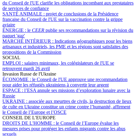
du Conseil de l'UE clarifie les obligations incombant aux prestataires
de services de confiance
SANTÉ ANIMALE :
projet de conclusions de la Présidence
française du Conseil de l'UE sur la vaccination contre la grippe
aviaire
ÉNERGIE :
le
CEER
publie ses recommandations sur la révision du
paquet 'gaz'
MARCHÉ INTÉRIEUR :
Indications géographiques pour les biens
artisanaux et industriels, les PME et les régions sont satisfaites des
propositions de la Commission
SOCIAL
EMPLOI :
salaires minimaux, les colégislateurs de l'UE se
retrouvent mardi 26 avril
Invasion Russe de l'Ukraine
ÉCONOMIE :
le Conseil de l'UE approuve une recommandation
pour aider les réfugiés ukrainiens à convertir leur argent
ESPACE :
l’ESA annule ses missions d’exploration lunaire avec la
Russie
UKRAINE :
associée aux meurtres de civils, la destruction de lieux
de culte en Ukraine constitue un crime contre l’humanité, affirment
le Conseil de l’Europe et l’OSCE
CONSEIL DE L'EUROPE
DROITS DE L'HOMME :
le Conseil de l’Europe évalue les
mesures prises pour protéger les enfants migrants contre les abus
sexuels