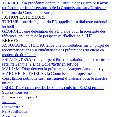
TURQUIE :
la procédure contre la Turquie dans l’affaire Kavala
renforcée par les observations de la Commissaire aux Droits de
l’homme du Conseil de l'Europe
ACTION EXTÉRIEURE
TUNISIE :
une délégation du PE appelle à un dialogue national
inclusif
GÉORGIE :
une délégation du PE plaide pour la poursuite des
réformes, en lien avec la perspective d’adhésion à l’UE
BRÈVES
ASSURANCE :
l'EIOPA lance une consultation sur un projet de
recommandations sur l'intégration des préférences du client en
matière de durabilité
ESPACE :
l’ESA entrevoit peut-être une solution pour remettre le
satellite
Sentinel 1-B
de
Copernicus
en service
MALI :
M. Diop dément la présence de Wagner dans son pays
MARCHÉ INTÉRIEUR :
la Commission européenne lance une
consultation publique sur l’instrument d’urgence pour le marché
unique
PSDC :
l’UE prolonge de deux ans sa mission
EUAM
en Irak
Suivez-nous sur
2026 Agence Europe S.A.
Vie privée
Droits d'auteur
Notre publication
Abonnements