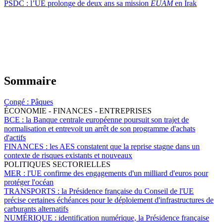
PSDC :
l’UE prolonge de deux ans sa mission
EUAM
en Irak
Sommaire
Congé :
Pâques
ÉCONOMIE - FINANCES - ENTREPRISES
BCE :
la Banque centrale européenne poursuit son trajet de
normalisation et entrevoit un arrêt de son programme d'achats
d'actifs
FINANCES :
les AES constatent que la reprise stagne dans un
contexte de risques existants et nouveaux
POLITIQUES SECTORIELLES
MER :
l'UE confirme des engagements d'un milliard d'euros pour
protéger l'océan
TRANSPORTS :
la Présidence française du Conseil de l'UE
précise certaines échéances pour le déploiement d'infrastructures de
carburants alternatifs
NUMÉRIQUE :
identification numérique, la Présidence française