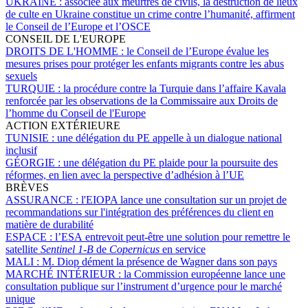
UKRAINE :
associée aux meurtres de civils, la destruction de lieux
de culte en Ukraine constitue un crime contre l’humanité, affirment
le Conseil de l’Europe et l’OSCE
CONSEIL DE L'EUROPE
DROITS DE L'HOMME :
le Conseil de l’Europe évalue les
mesures prises pour protéger les enfants migrants contre les abus
sexuels
TURQUIE :
la procédure contre la Turquie dans l’affaire Kavala
renforcée par les observations de la Commissaire aux Droits de
l’homme du Conseil de l'Europe
ACTION EXTÉRIEURE
TUNISIE :
une délégation du PE appelle à un dialogue national
inclusif
GÉORGIE :
une délégation du PE plaide pour la poursuite des
réformes, en lien avec la perspective d’adhésion à l’UE
BRÈVES
ASSURANCE :
l'EIOPA lance une consultation sur un projet de
recommandations sur l'intégration des préférences du client en
matière de durabilité
ESPACE :
l’ESA entrevoit peut-être une solution pour remettre le
satellite
Sentinel 1-B
de
Copernicus
en service
MALI :
M. Diop dément la présence de Wagner dans son pays
MARCHÉ INTÉRIEUR :
la Commission européenne lance une
consultation publique sur l’instrument d’urgence pour le marché
unique