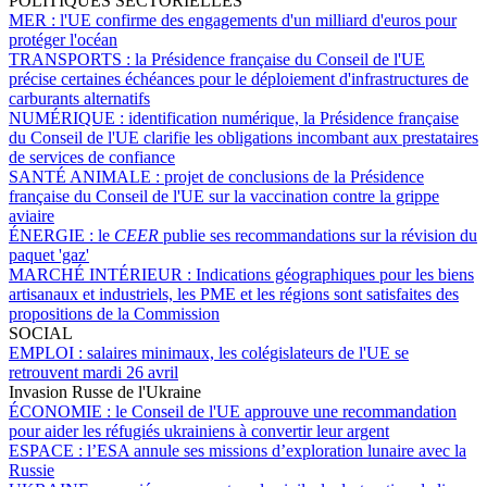
POLITIQUES SECTORIELLES
MER :
l'UE confirme des engagements d'un milliard d'euros pour
protéger l'océan
TRANSPORTS :
la Présidence française du Conseil de l'UE
précise certaines échéances pour le déploiement d'infrastructures de
carburants alternatifs
NUMÉRIQUE :
identification numérique, la Présidence française
du Conseil de l'UE clarifie les obligations incombant aux prestataires
de services de confiance
SANTÉ ANIMALE :
projet de conclusions de la Présidence
française du Conseil de l'UE sur la vaccination contre la grippe
aviaire
ÉNERGIE :
le
CEER
publie ses recommandations sur la révision du
paquet 'gaz'
MARCHÉ INTÉRIEUR :
Indications géographiques pour les biens
artisanaux et industriels, les PME et les régions sont satisfaites des
propositions de la Commission
SOCIAL
EMPLOI :
salaires minimaux, les colégislateurs de l'UE se
retrouvent mardi 26 avril
Invasion Russe de l'Ukraine
ÉCONOMIE :
le Conseil de l'UE approuve une recommandation
pour aider les réfugiés ukrainiens à convertir leur argent
ESPACE :
l’ESA annule ses missions d’exploration lunaire avec la
Russie