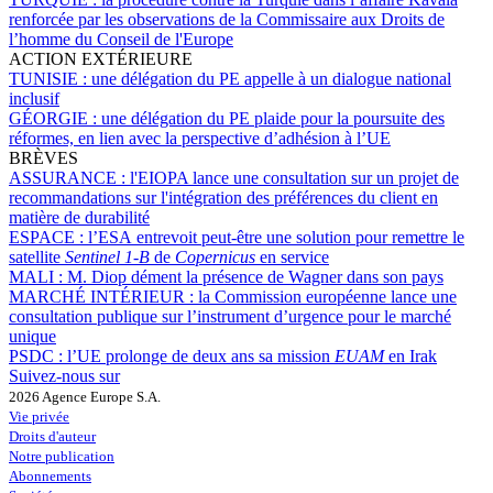
renforcée par les observations de la Commissaire aux Droits de
l’homme du Conseil de l'Europe
ACTION EXTÉRIEURE
TUNISIE :
une délégation du PE appelle à un dialogue national
inclusif
GÉORGIE :
une délégation du PE plaide pour la poursuite des
réformes, en lien avec la perspective d’adhésion à l’UE
BRÈVES
ASSURANCE :
l'EIOPA lance une consultation sur un projet de
recommandations sur l'intégration des préférences du client en
matière de durabilité
ESPACE :
l’ESA entrevoit peut-être une solution pour remettre le
satellite
Sentinel 1-B
de
Copernicus
en service
MALI :
M. Diop dément la présence de Wagner dans son pays
MARCHÉ INTÉRIEUR :
la Commission européenne lance une
consultation publique sur l’instrument d’urgence pour le marché
unique
PSDC :
l’UE prolonge de deux ans sa mission
EUAM
en Irak
Suivez-nous sur
2026 Agence Europe S.A.
Vie privée
Droits d'auteur
Notre publication
Abonnements