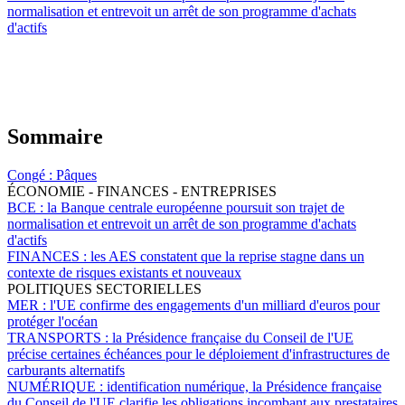
normalisation et entrevoit un arrêt de son programme d'achats
d'actifs
Sommaire
Congé :
Pâques
ÉCONOMIE - FINANCES - ENTREPRISES
BCE :
la Banque centrale européenne poursuit son trajet de
normalisation et entrevoit un arrêt de son programme d'achats
d'actifs
FINANCES :
les AES constatent que la reprise stagne dans un
contexte de risques existants et nouveaux
POLITIQUES SECTORIELLES
MER :
l'UE confirme des engagements d'un milliard d'euros pour
protéger l'océan
TRANSPORTS :
la Présidence française du Conseil de l'UE
précise certaines échéances pour le déploiement d'infrastructures de
carburants alternatifs
NUMÉRIQUE :
identification numérique, la Présidence française
du Conseil de l'UE clarifie les obligations incombant aux prestataires