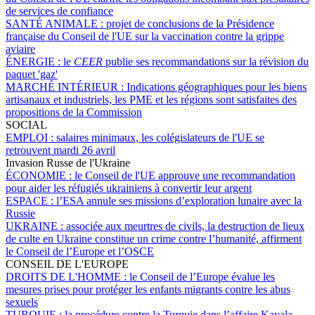
de services de confiance
SANTÉ ANIMALE :
projet de conclusions de la Présidence
française du Conseil de l'UE sur la vaccination contre la grippe
aviaire
ÉNERGIE :
le
CEER
publie ses recommandations sur la révision du
paquet 'gaz'
MARCHÉ INTÉRIEUR :
Indications géographiques pour les biens
artisanaux et industriels, les PME et les régions sont satisfaites des
propositions de la Commission
SOCIAL
EMPLOI :
salaires minimaux, les colégislateurs de l'UE se
retrouvent mardi 26 avril
Invasion Russe de l'Ukraine
ÉCONOMIE :
le Conseil de l'UE approuve une recommandation
pour aider les réfugiés ukrainiens à convertir leur argent
ESPACE :
l’ESA annule ses missions d’exploration lunaire avec la
Russie
UKRAINE :
associée aux meurtres de civils, la destruction de lieux
de culte en Ukraine constitue un crime contre l’humanité, affirment
le Conseil de l’Europe et l’OSCE
CONSEIL DE L'EUROPE
DROITS DE L'HOMME :
le Conseil de l’Europe évalue les
mesures prises pour protéger les enfants migrants contre les abus
sexuels
TURQUIE :
la procédure contre la Turquie dans l’affaire Kavala