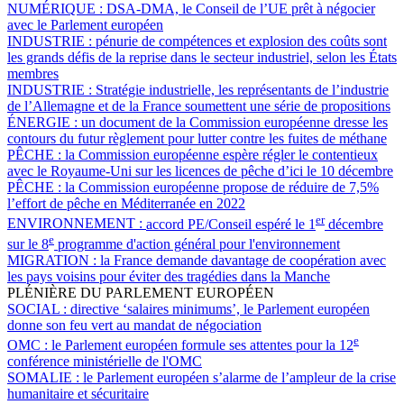
NUMÉRIQUE :
DSA-DMA, le Conseil de l’UE prêt à négocier
avec le Parlement européen
INDUSTRIE :
pénurie de compétences et explosion des coûts sont
les grands défis de la reprise dans le secteur industriel, selon les États
membres
INDUSTRIE :
Stratégie industrielle, les représentants de l’industrie
de l’Allemagne et de la France soumettent une série de propositions
ÉNERGIE :
un document de la Commission européenne dresse les
contours du futur règlement pour lutter contre les fuites de méthane
PÊCHE :
la Commission européenne espère régler le contentieux
avec le Royaume-Uni sur les licences de pêche d’ici le 10 décembre
PÊCHE :
la Commission européenne propose de réduire de 7,5%
l’effort de pêche en Méditerranée en 2022
er
ENVIRONNEMENT :
accord PE/Conseil espéré le 1
décembre
e
sur le 8
programme d'action général pour l'environnement
MIGRATION :
la France demande davantage de coopération avec
les pays voisins pour éviter des tragédies dans la Manche
PLÉNIÈRE DU PARLEMENT EUROPÉEN
SOCIAL :
directive ‘salaires minimums’, le Parlement européen
donne son feu vert au mandat de négociation
e
OMC :
le Parlement européen formule ses attentes pour la 12
conférence ministérielle de l'OMC
SOMALIE :
le Parlement européen s’alarme de l’ampleur de la crise
humanitaire et sécuritaire