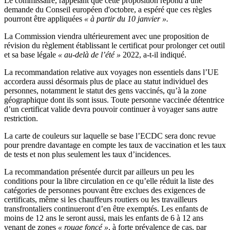
Le commissaire, rappelant que cette proposition répond à une
demande du Conseil européen d'octobre, a espéré que ces règles
pourront être appliquées
« à partir du 10 janvier ».
La Commission viendra ultérieurement avec une proposition de
révision du règlement établissant le certificat pour prolonger cet outil
et sa base légale
« au-delà de l’été »
2022, a-t-il indiqué.
La recommandation relative aux voyages non essentiels dans l’UE
accordera aussi désormais plus de place au statut individuel des
personnes, notamment le statut des gens vaccinés, qu’à la zone
géographique dont ils sont issus. Toute personne vaccinée détentrice
d’un certificat valide devra pouvoir continuer à voyager sans autre
restriction.
La carte de couleurs sur laquelle se base l’ECDC sera donc revue
pour prendre davantage en compte les taux de vaccination et les taux
de tests et non plus seulement les taux d’incidences.
La recommandation présentée durcit par ailleurs un peu les
conditions pour la libre circulation en ce qu’elle réduit la liste des
catégories de personnes pouvant être exclues des exigences de
certificats, même si les chauffeurs routiers ou les travailleurs
transfrontaliers continueront d’en être exemptés. Les enfants de
moins de 12 ans le seront aussi, mais les enfants de 6 à 12 ans
venant de zones
« rouge foncé »
, à forte prévalence de cas, par