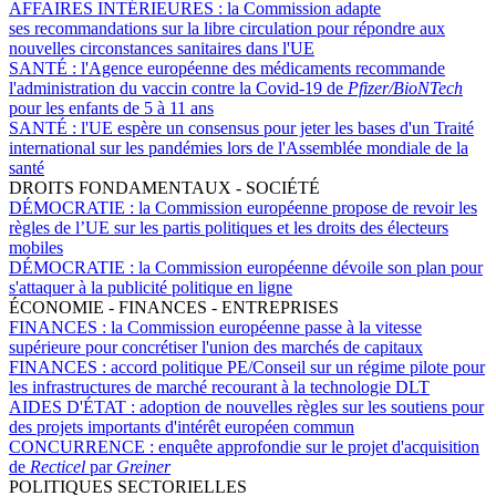
AFFAIRES INTÉRIEURES :
la Commission adapte
ses recommandations sur la libre circulation pour répondre aux
nouvelles circonstances sanitaires dans l'UE
SANTÉ :
l'Agence européenne des médicaments recommande
l'administration du vaccin contre la Covid-19 de
Pfizer/BioNTech
pour les enfants de 5 à 11 ans
SANTÉ :
l'UE espère un consensus pour jeter les bases d'un Traité
international sur les pandémies lors de l'Assemblée mondiale de la
santé
DROITS FONDAMENTAUX - SOCIÉTÉ
DÉMOCRATIE :
la Commission européenne propose de revoir les
règles de l’UE sur les partis politiques et les droits des électeurs
mobiles
DÉMOCRATIE :
la Commission européenne dévoile son plan pour
s'attaquer à la publicité politique en ligne
ÉCONOMIE - FINANCES - ENTREPRISES
FINANCES :
la Commission européenne passe à la vitesse
supérieure pour concrétiser l'union des marchés de capitaux
FINANCES :
accord politique PE/Conseil sur un régime pilote pour
les infrastructures de marché recourant à la technologie DLT
AIDES D'ÉTAT :
adoption de nouvelles règles sur les soutiens pour
des projets importants d'intérêt européen commun
CONCURRENCE :
enquête approfondie sur le projet d'acquisition
de
Recticel
par
Greiner
POLITIQUES SECTORIELLES