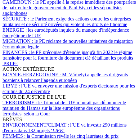
CAMEROUN :
le PE appelle à la reprise immédiate des pourparlers
de paix entre le gouvernement de Paul Biya et les séparatistes
anglophones
SÉCURITÉ :
le Parlement exige des actions contre les entreprises
militaires et de sécurité privées qui violent les droits de l’homme
ÉNERGIE :
les eurodéputés inquiets du manque d'indépendance
énergétique de l'UE
MIGRATION :
le PE réclame de nouvelles initiatives de migration
économique légale
FINANCES :
le PE préconise d'étendre jusqu'à fin 2022 le régime
transitoire pour la fourniture du document clé détaillant les produits
'PRIIPs'
ACTION EXTÉRIEURE
BOSNIE-HERZÉGOVINE :
M. Várhelyi appelle les dirigeants
bosniens à relancer l’agenda européen
LIBYE :
l’UE va envoyer une mission d'experts électoraux pour les
scrutins du 24 décembre
COUR DE JUSTICE DE L'UE
TERRORISME :
le Tribunal de l'UE n’aurait pas dû annuler le
maintien du Hamas sur la liste européenne des organisations
terroristes, selon la Cour
BRÈVES
ENVIRONNEMENT/CLIMAT :
l’UE va investir 290 millions
d'euros dans 132 projets ‘
LIFE
’
FEMMES :
la Commission révèle les cinq lauréates du prix