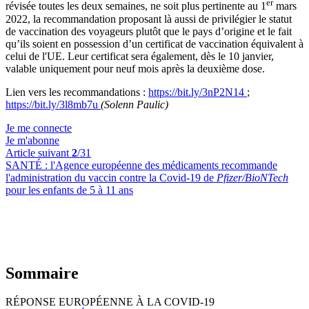
er
révisée toutes les deux semaines, ne soit plus pertinente au 1
mars
2022, la recommandation proposant là aussi de privilégier le statut
de vaccination des voyageurs plutôt que le pays d’origine et le fait
qu’ils soient en possession d’un certificat de vaccination équivalent à
celui de l'UE. Leur certificat sera également, dès le 10 janvier,
valable uniquement pour neuf mois après la deuxième dose.
Lien vers les recommandations :
https://bit.ly/3nP2N14
;
https://bit.ly/3l8mb7u
(Solenn Paulic)
Je me connecte
Je m'abonne
Article suivant
2
/31
SANTÉ :
l'Agence européenne des médicaments recommande
l'administration du vaccin contre la Covid-19 de
Pfizer/BioNTech
pour les enfants de 5 à 11 ans
Sommaire
RÉPONSE EUROPÉENNE À LA COVID-19