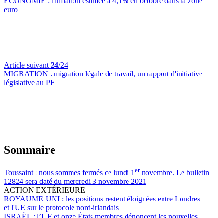
ÉCONOMIE :
l'inflation estimée à 4,1% en octobre dans la zone
euro
Article suivant
24
/24
MIGRATION :
migration légale de travail, un rapport d'initiative
législative au PE
Sommaire
er
Toussaint :
nous sommes fermés ce lundi 1
novembre. Le bulletin
12824 sera daté du mercredi 3 novembre 2021
ACTION EXTÉRIEURE
ROYAUME-UNI :
les positions restent éloignées entre Londres
et l'UE sur le protocole nord-irlandais
ISRAËL :
l’UE et onze États membres dénoncent les nouvelles