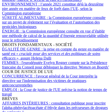
ENVIRONNEMENT :
l’année 2021 constitue déjà la deuxième
pire année en matière de feux de forêt dans l’UE, selon la
Commission européenne
SÛRETÉ ALIMENTAIRE :
la Commission européenne consulte
sur un projet de règlement sur l’évaluation et l’autorisation des
pesticides biologiques
ÉNERGIE :
la Commission européenne consulte en vue d’établir
une méthode de calcul de la quantité d’énergie renouvelable utilisée
pour le refroidissement
DROITS FONDAMENTAUX - SOCIÉTÉ
ÉGALITÉ DE GENRE :
la prise en compte du genre en matière de
santé est «
cruciale pour des services et des politiques de soins
efficaces
», assure Helena Dalli
FEMMES :
l'eurodéputée Evelyn Regner compte sur la Présidence
française du Conseil pour débloquer la directive
'Women on Boards'
COUR DE JUSTICE DE L'UE
CONCURRENCE :
l'avocat général de la Cour interprète la
directive sur l'indemnisation des victimes de pratiques
anticoncurrentielles
EMPLOI :
la Cour de justice de l'UE précise la notion de temps de
travail
BRÈVES
AFFAIRES INTÉRIEURES :
consultation publique pour inscrire
l'alpha-phénylacétoacétate d’éthyle dans les précurseurs de drogues