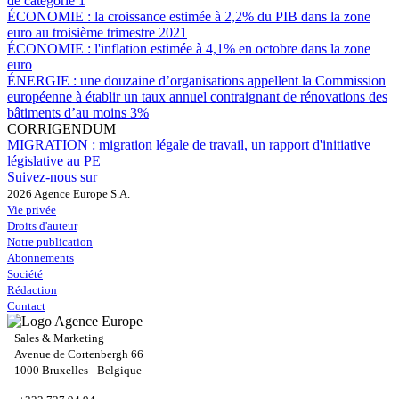
de catégorie 1
ÉCONOMIE :
la croissance estimée à 2,2% du PIB dans la zone
euro au troisième trimestre 2021
ÉCONOMIE :
l'inflation estimée à 4,1% en octobre dans la zone
euro
ÉNERGIE :
une douzaine d’organisations appellent la Commission
européenne à établir un taux annuel contraignant de rénovations des
bâtiments d’au moins 3%
CORRIGENDUM
MIGRATION :
migration légale de travail, un rapport d'initiative
législative au PE
Suivez-nous sur
2026 Agence Europe S.A.
Vie privée
Droits d'auteur
Notre publication
Abonnements
Société
Rédaction
Contact
Sales & Marketing
Avenue de Cortenbergh 66
1000 Bruxelles - Belgique