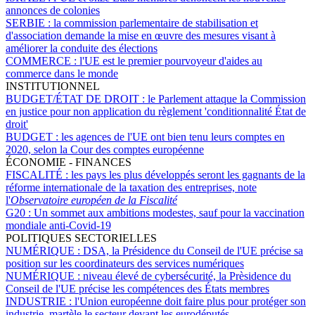
annonces de colonies
SERBIE :
la commission parlementaire de stabilisation et
d'association demande la mise en œuvre des mesures visant à
améliorer la conduite des élections
COMMERCE :
l'UE est le premier pourvoyeur d'aides au
commerce dans le monde
INSTITUTIONNEL
BUDGET/ÉTAT DE DROIT :
le Parlement attaque la Commission
en justice pour non application du règlement 'conditionnalité État de
droit'
BUDGET :
les agences de l'UE ont bien tenu leurs comptes en
2020, selon la Cour des comptes européenne
ÉCONOMIE - FINANCES
FISCALITÉ :
les pays les plus développés seront les gagnants de la
réforme internationale de la taxation des entreprises, note
l'
Observatoire européen de la Fiscalité
G20 :
Un sommet aux ambitions modestes, sauf pour la vaccination
mondiale anti-Covid-19
POLITIQUES SECTORIELLES
NUMÉRIQUE :
DSA, la Présidence du Conseil de l'UE précise sa
position sur les coordinateurs des services numériques
NUMÉRIQUE :
niveau élevé de cybersécurité, la Prèsidence du
Conseil de l'UE précise les compétences des États membres
INDUSTRIE :
l'Union européenne doit faire plus pour protéger son
industrie, martèle le secteur devant les eurodéputés