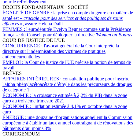
pour le refroidissement
DROITS FONDAMENTAUX - SOCIÉTÉ
ÉGALITÉ DE GENRE :
la prise en compte du genre en matière de
santé est «
cruciale pour des services et des politiques de soins
efficaces
», assure Helena Dalli
FEMMES :
l'eurodéputée Evelyn Regner compte sur la Présidence
française du Conseil pour débloquer la directive
'Women on Boards'
COUR DE JUSTICE DE L'UE
CONCURRENCE :
l'avocat général de la Cour interprète la
directive sur l'indemnisation des victimes de pratiques
anticoncurrentielles
EMPLOI :
la Cour de justice de l'UE précise la notion de temps de
travail
BRÈVES
AFFAIRES INTÉRIEURES :
consultation publique pour inscrire
l'alpha-phénylacétoacétate d’éthyle dans les précurseurs de drogues
de catégorie 1
ÉCONOMIE :
la croissance estimée à 2,2% du PIB dans la zone
euro au troisième trimestre 2021
ÉCONOMIE :
l'inflation estimée à 4,1% en octobre dans la zone
euro
ÉNERGIE :
une douzaine d’organisations appellent la Commission
européenne à établir un taux annuel contraignant de rénovations des
bâtiments d’au moins 3%
CORRIGENDUM