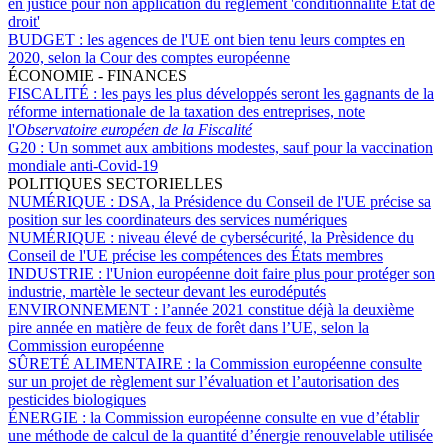
en justice pour non application du règlement 'conditionnalité État de
droit'
BUDGET :
les agences de l'UE ont bien tenu leurs comptes en
2020, selon la Cour des comptes européenne
ÉCONOMIE - FINANCES
FISCALITÉ :
les pays les plus développés seront les gagnants de la
réforme internationale de la taxation des entreprises, note
l'
Observatoire européen de la Fiscalité
G20 :
Un sommet aux ambitions modestes, sauf pour la vaccination
mondiale anti-Covid-19
POLITIQUES SECTORIELLES
NUMÉRIQUE :
DSA, la Présidence du Conseil de l'UE précise sa
position sur les coordinateurs des services numériques
NUMÉRIQUE :
niveau élevé de cybersécurité, la Prèsidence du
Conseil de l'UE précise les compétences des États membres
INDUSTRIE :
l'Union européenne doit faire plus pour protéger son
industrie, martèle le secteur devant les eurodéputés
ENVIRONNEMENT :
l’année 2021 constitue déjà la deuxième
pire année en matière de feux de forêt dans l’UE, selon la
Commission européenne
SÛRETÉ ALIMENTAIRE :
la Commission européenne consulte
sur un projet de règlement sur l’évaluation et l’autorisation des
pesticides biologiques
ÉNERGIE :
la Commission européenne consulte en vue d’établir
une méthode de calcul de la quantité d’énergie renouvelable utilisée