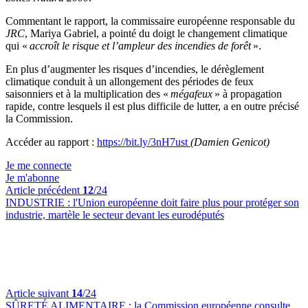
Commentant le rapport, la commissaire européenne responsable du
JRC
, Mariya Gabriel, a pointé du doigt le changement climatique
qui «
accroît le risque et l’ampleur des incendies de forêt
».
En plus d’augmenter les risques d’incendies, le dérèglement
climatique conduit à un allongement des périodes de feux
saisonniers et à la multiplication des «
mégafeux
» à propagation
rapide, contre lesquels il est plus difficile de lutter, a en outre précisé
la Commission.
Accéder au rapport :
https://bit.ly/3nH7ust
(Damien Genicot)
Je me connecte
Je m'abonne
Article précédent
12
/24
INDUSTRIE :
l'Union européenne doit faire plus pour protéger son
industrie, martèle le secteur devant les eurodéputés
Article suivant
14
/24
SÛRETÉ ALIMENTAIRE :
la Commission européenne consulte