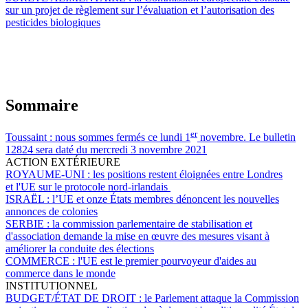
sur un projet de règlement sur l’évaluation et l’autorisation des
pesticides biologiques
Sommaire
er
Toussaint :
nous sommes fermés ce lundi 1
novembre. Le bulletin
12824 sera daté du mercredi 3 novembre 2021
ACTION EXTÉRIEURE
ROYAUME-UNI :
les positions restent éloignées entre Londres
et l'UE sur le protocole nord-irlandais
ISRAËL :
l’UE et onze États membres dénoncent les nouvelles
annonces de colonies
SERBIE :
la commission parlementaire de stabilisation et
d'association demande la mise en œuvre des mesures visant à
améliorer la conduite des élections
COMMERCE :
l'UE est le premier pourvoyeur d'aides au
commerce dans le monde
INSTITUTIONNEL
BUDGET/ÉTAT DE DROIT :
le Parlement attaque la Commission