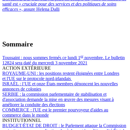
santé est «
cruciale pour des services et des politiques de soins
efficaces
», assure Helena Dalli
Sommaire
er
Toussaint :
nous sommes fermés ce lundi 1
novembre. Le bulletin
12824 sera daté du mercredi 3 novembre 2021
ACTION EXTÉRIEURE
ROYAUME-UNI :
les positions restent éloignées entre Londres
et l'UE sur le protocole nord-irlandais
ISRAËL :
l’UE et onze États membres dénoncent les nouvelles
annonces de colonies
SERBIE :
la commission parlementaire de stabilisation et
d'association demande la mise en œuvre des mesures visant à
améliorer la conduite des élections
COMMERCE :
l'UE est le premier pourvoyeur d'aides au
commerce dans le monde
INSTITUTIONNEL
BUDGET/ÉTAT DE DROIT :
le Parlement attaque la Commission