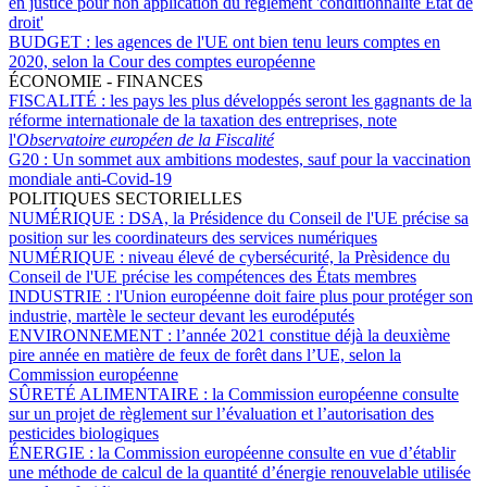
en justice pour non application du règlement 'conditionnalité État de
droit'
BUDGET :
les agences de l'UE ont bien tenu leurs comptes en
2020, selon la Cour des comptes européenne
ÉCONOMIE - FINANCES
FISCALITÉ :
les pays les plus développés seront les gagnants de la
réforme internationale de la taxation des entreprises, note
l'
Observatoire européen de la Fiscalité
G20 :
Un sommet aux ambitions modestes, sauf pour la vaccination
mondiale anti-Covid-19
POLITIQUES SECTORIELLES
NUMÉRIQUE :
DSA, la Présidence du Conseil de l'UE précise sa
position sur les coordinateurs des services numériques
NUMÉRIQUE :
niveau élevé de cybersécurité, la Prèsidence du
Conseil de l'UE précise les compétences des États membres
INDUSTRIE :
l'Union européenne doit faire plus pour protéger son
industrie, martèle le secteur devant les eurodéputés
ENVIRONNEMENT :
l’année 2021 constitue déjà la deuxième
pire année en matière de feux de forêt dans l’UE, selon la
Commission européenne
SÛRETÉ ALIMENTAIRE :
la Commission européenne consulte
sur un projet de règlement sur l’évaluation et l’autorisation des
pesticides biologiques
ÉNERGIE :
la Commission européenne consulte en vue d’établir
une méthode de calcul de la quantité d’énergie renouvelable utilisée