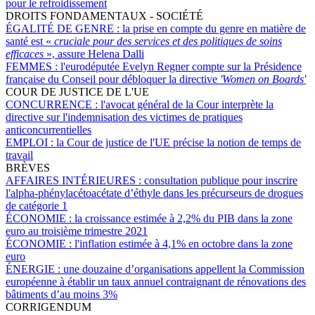
pour le refroidissement
DROITS FONDAMENTAUX - SOCIÉTÉ
ÉGALITÉ DE GENRE :
la prise en compte du genre en matière de
santé est «
cruciale pour des services et des politiques de soins
efficaces
», assure Helena Dalli
FEMMES :
l'eurodéputée Evelyn Regner compte sur la Présidence
française du Conseil pour débloquer la directive
'Women on Boards'
COUR DE JUSTICE DE L'UE
CONCURRENCE :
l'avocat général de la Cour interprète la
directive sur l'indemnisation des victimes de pratiques
anticoncurrentielles
EMPLOI :
la Cour de justice de l'UE précise la notion de temps de
travail
BRÈVES
AFFAIRES INTÉRIEURES :
consultation publique pour inscrire
l'alpha-phénylacétoacétate d’éthyle dans les précurseurs de drogues
de catégorie 1
ÉCONOMIE :
la croissance estimée à 2,2% du PIB dans la zone
euro au troisième trimestre 2021
ÉCONOMIE :
l'inflation estimée à 4,1% en octobre dans la zone
euro
ÉNERGIE :
une douzaine d’organisations appellent la Commission
européenne à établir un taux annuel contraignant de rénovations des
bâtiments d’au moins 3%
CORRIGENDUM