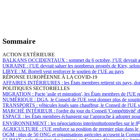
Sommaire
ACTION EXTÉRIEURE
BALKANS OCCIDENTAUX :
sommet du 6 octobre, l’UE devrait 
UKRAINE :
l’UE devrait saluer les nombreux progrès de Kiev, selon
LIBYE :
M. Borrell veut renforcer le soutien de l’UE au pays
RÉPONSE EUROPÉENNE À LA COVID-19
AFFAIRES INTÉRIEURES :
les États membres retirent six pays, don
POLITIQUES SECTORIELLES
MIGRATION :
Pacte 'asile et migration', les États membres de l'UE r
NUMÉRIQUE :
DGA, le Conseil de l'UE veut donner plus de souples
TRANSPORTS :
véhicules loués sans chauffeur, le Conseil de l'UE s
MARCHÉ INTÉRIEUR :
l'ordre du jour du Conseil 'Compétitivité' 
ESPACE :
les États membres échangent sur l’approche à adopter pour
e
ENVIRONNEMENT :
les négociations interinstitutionnelles sur le 8
AGRICULTURE :
l’UE renforce sa position de premier plan dans l
OGM :
plus de 50 ONG et organisations agricoles accusent la Commi