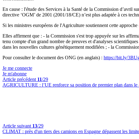
En cause : l'étude des Services à la Santé de la Commission d’avril s
directive ‘OGM’ de 2001 (2001/18/CE) n’est plus adaptée à ces te
Si les ministres européens de l'Agriculture soutiennent cette appro
Elles affirment que : - la Commission s'est trop appuyée sur les affirmat
tenu compte d'un grand nombre de preuves et d'analyses scientifiques 
dans les nouvelles cultures génétiquement modifiées ; - la Commissi
Pour consulter le document des ONG (en anglais) :
https://bit.ly/3B
Je me connecte
Je m'abonne
Article précédent
11
/29
AGRICULTURE :
l’UE renforce sa position de premier plan dans l
Article suivant
13
/29
CLIMAT :
près d'un tiers des camions en Espagne dépassent les limi