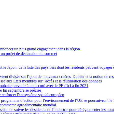
annoncer un plus grand engagement dans la région
 un projet de déclaration du sommet
t le Japon, de la liste des pays tiers dont les résidents peuvent voyager 
estent divisés sur l'ajout de nouveaux critères 'Dublin' et la notion de re
se aux États membres sur l'accès et la réutilisation des données
ouhaite parvenir à un accord avec le PE d'ici à fin 2021
de fin septembre se précise
 renforcer l'écosystème spatial européen
programme d’action pour l’environnement de l’UE se poursuivront le 
e commerce agroalimentaire mondial
ssion de suivre les desiderata de l’industrie pour déréglementer les 