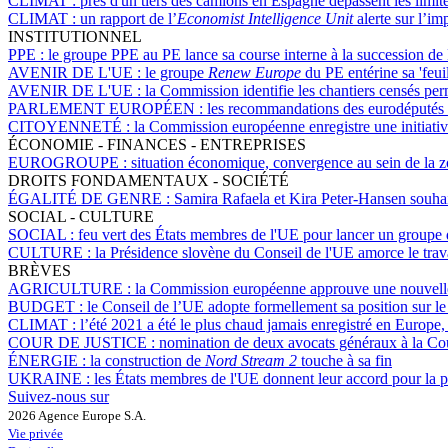
CLIMAT :
près d'un tiers des camions en Espagne dépassent les limi
CLIMAT :
un rapport de l’
Economist Intelligence Unit
alerte sur l’im
INSTITUTIONNEL
PPE :
le groupe PPE au PE lance sa course interne à la succession de
AVENIR DE L'UE :
le groupe
Renew Europe
du PE entérine sa 'feui
AVENIR DE L'UE :
la Commission identifie les chantiers censés per
PARLEMENT EUROPÉEN :
les recommandations des eurodéputés 
CITOYENNETÉ :
la Commission européenne enregistre une initiati
ÉCONOMIE - FINANCES - ENTREPRISES
EUROGROUPE :
situation économique, convergence au sein de la zon
DROITS FONDAMENTAUX - SOCIÉTÉ
ÉGALITÉ DE GENRE :
Samira Rafaela et Kira Peter-Hansen souhaite
SOCIAL - CULTURE
SOCIAL :
feu vert des États membres de l'UE pour lancer un groupe d
CULTURE :
la Présidence slovène du Conseil de l'UE amorce le travai
BRÈVES
AGRICULTURE :
la Commission européenne approuve une nouvelle
BUDGET :
le Conseil de l’UE adopte formellement sa position sur l
CLIMAT :
l’été 2021 a été le plus chaud jamais enregistré en Europe
COUR DE JUSTICE :
nomination de deux avocats généraux à la Cou
ÉNERGIE :
la construction de
Nord Stream 2
touche à sa fin
UKRAINE :
les États membres de l'UE donnent leur accord pour la p
Suivez-nous sur
2026 Agence Europe S.A.
Vie privée