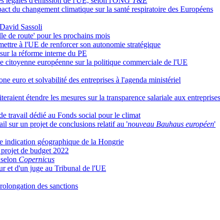
tes légales d'émission de l'UE, selon l'ONG
T&E
pact du changement climatique sur la santé respiratoire des Européens
 David Sassoli
lle de route' pour les prochains mois
mettre à l'UE de renforcer son autonomie stratégique
sur la réforme interne du PE
ve citoyenne européenne sur la politique commerciale de l'UE
e euro et solvabilité des entreprises à l'agenda ministériel
raient étendre les mesures sur la transparence salariale aux entreprises
e travail dédié au Fonds social pour le climat
l sur un projet de conclusions relatif au '
nouveau Bauhaus européen
'
 indication géographique de la Hongrie
e projet de budget 2022
, selon
Copernicus
r et d'un juge au Tribunal de l'UE
rolongation des sanctions