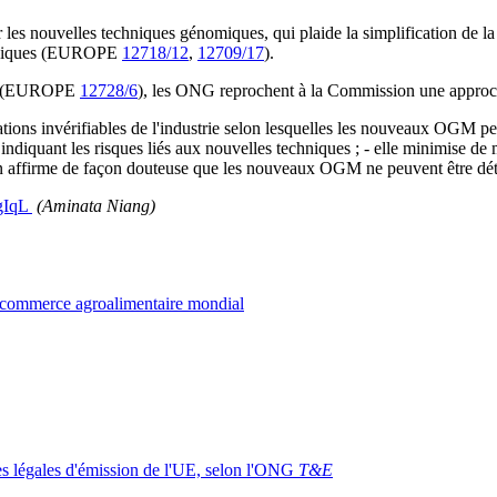
ur les nouvelles techniques génomiques, qui plaide la simplification de
chniques (EUROPE
12718/12
,
12709/17
).
che (EUROPE
12728/6
), les ONG reprochent à la Commission une approc
ions invérifiables de l'industrie selon lesquelles les nouveaux OGM permet
indiquant les risques liés aux nouvelles techniques ; - elle minimise d
on affirme de façon douteuse que les nouveaux OGM ne peuvent être dét
UgIqL
(Aminata Niang)
e commerce agroalimentaire mondial
tes légales d'émission de l'UE, selon l'ONG
T&E