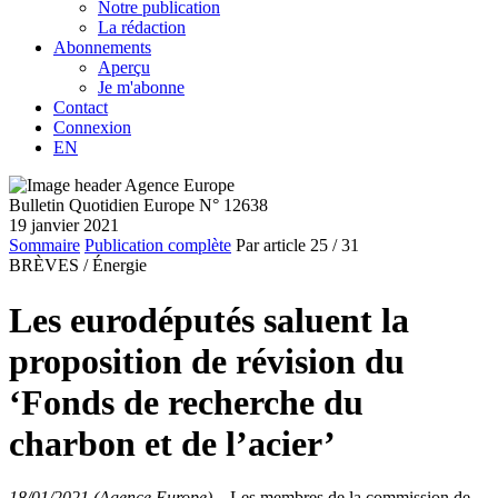
Notre publication
La rédaction
Abonnements
Aperçu
Je m'abonne
Contact
Connexion
EN
Bulletin Quotidien Europe N° 12638
19 janvier 2021
Sommaire
Publication complète
Par article
25
/ 31
BRÈVES /
Énergie
Les eurodéputés saluent la
proposition de révision du
‘Fonds de recherche du
charbon et de l’acier’
18/01/2021 (Agence Europe)
–
Les membres de la commission de