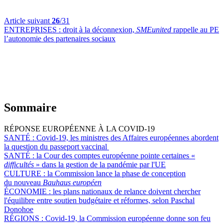
Article suivant
26
/31
ENTREPRISES :
droit à la déconnexion,
SMEunited
rappelle au PE
l’autonomie des partenaires sociaux
Sommaire
RÉPONSE EUROPÉENNE À LA COVID-19
SANTÉ :
Covid-19, les ministres des Affaires européennes abordent
la question du passeport vaccinal
SANTÉ :
la Cour des comptes européenne pointe certaines «
difficultés
» dans la gestion de la pandémie par l'UE
CULTURE :
la Commission lance la phase de conception
du nouveau
Bauhaus européen
ÉCONOMIE :
les plans nationaux de relance doivent chercher
l'équilibre entre soutien budgétaire et réformes, selon Paschal
Donohoe
RÉGIONS :
Covid-19, la Commission européenne donne son feu