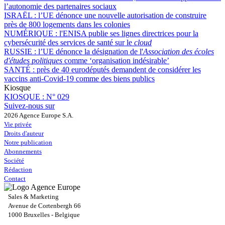
l’autonomie des partenaires sociaux
ISRAËL :
l’UE dénonce une nouvelle autorisation de construire
près de 800 logements dans les colonies
NUMÉRIQUE :
l'ENISA publie ses lignes directrices pour la
cybersécurité des services de santé sur le
cloud
RUSSIE :
l’UE dénonce la désignation de l'
Association des écoles
d'études politiques
comme ‘organisation indésirable’
SANTÉ :
près de 40 eurodéputés demandent de considérer les
vaccins anti-Covid-19 comme des biens publics
Kiosque
KIOSQUE :
N° 029
Suivez-nous sur
2026 Agence Europe S.A.
Vie privée
Droits d'auteur
Notre publication
Abonnements
Société
Rédaction
Contact
Sales & Marketing
Avenue de Cortenbergh 66
1000 Bruxelles - Belgique