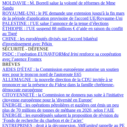
MOLDAVIE :
M. Borrell salue la volonté de réformes de Mme
Sandu
ROYAUME-UNI :
le PE demande une extension jusqu'à la fin mars
de la période d'application provisoire de l'accord UE/Royaume-Uni
PALESTINE :
l’UE salue l’annonce de la tenue d’élections
ÉTHIOPIE :
l’UE suspend 88 millions € d’aide en raison du conflit
au Tigré
CHINE :
les eurodéputés divisés sur l'accord bilatéral
d'investissement avec Pékin
SÉCURITÉ - DÉFENSE
PSDC :
l’opération
EUNAVFORMed Irini
renforce sa coopération
avec l’agence Frontex
BRÈVES
AIDES D'ÉTAT :
la Commission européenne autorise un soutien
grec pour le tronçon nord de l'autoroute E65
ALLEMAGNE :
la nouvelle direction de la CDU invitée à se
prononcer sur la présence du
Fidesz
dans la famille chrétienne-
démocrate européenne
CITOYENNETÉ :
la Commission ne donnera pas suite à l'initiative
citoyenne européenne pour la 'diversité en Europe'
ÉNERGIE :
les opérations pétrolières et gazières ont émis un peu
plus de 70 millions de tonnes de méthane en 2020, selon l’AIE
ÉNERGIE :
les eurodéputés saluent la proposition de révision du
‘Fonds de recherche du charbon et de l’acier’
ENTREPRISES :
droit à la déconnexion,
SMEunited
rappelle au PE