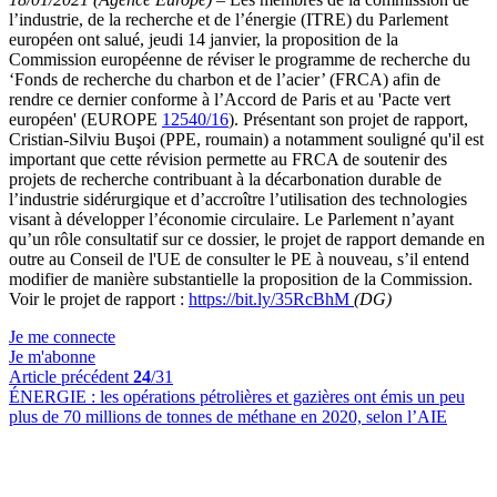
l’industrie, de la recherche et de l’énergie (ITRE) du Parlement
européen ont salué, jeudi 14 janvier, la proposition de la
Commission européenne de réviser le programme de recherche du
‘Fonds de recherche du charbon et de l’acier’ (FRCA) afin de
rendre ce dernier conforme à l’Accord de Paris et au 'Pacte vert
européen' (EUROPE
12540/16
). Présentant son projet de rapport,
Cristian-Silviu Buşoi (PPE, roumain) a notamment souligné qu'il est
important que cette révision permette au FRCA de soutenir des
projets de recherche contribuant à la décarbonation durable de
l’industrie sidérurgique et d’accroître l’utilisation des technologies
visant à développer l’économie circulaire. Le Parlement n’ayant
qu’un rôle consultatif sur ce dossier, le projet de rapport demande en
outre au Conseil de l'UE de consulter le PE à nouveau, s’il entend
modifier de manière substantielle la proposition de la Commission.
Voir le projet de rapport :
https://bit.ly/35RcBhM
(DG)
Je me connecte
Je m'abonne
Article précédent
24
/31
ÉNERGIE :
les opérations pétrolières et gazières ont émis un peu
plus de 70 millions de tonnes de méthane en 2020, selon l’AIE