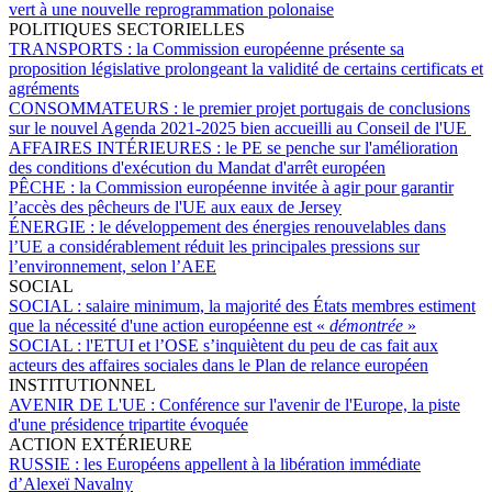
vert à une nouvelle reprogrammation polonaise
POLITIQUES SECTORIELLES
TRANSPORTS :
la Commission européenne présente sa
proposition législative prolongeant la validité de certains certificats et
agréments
CONSOMMATEURS :
le premier projet portugais de conclusions
sur le nouvel Agenda 2021-2025 bien accueilli au Conseil de l'UE
AFFAIRES INTÉRIEURES :
le PE se penche sur l'amélioration
des conditions d'exécution du Mandat d'arrêt européen
PÊCHE :
la Commission européenne invitée à agir pour garantir
l’accès des pêcheurs de l'UE aux eaux de Jersey
ÉNERGIE :
le développement des énergies renouvelables dans
l’UE a considérablement réduit les principales pressions sur
l’environnement, selon l’AEE
SOCIAL
SOCIAL :
salaire minimum, la majorité des États membres estiment
que la nécessité d'une action européenne est «
démontrée
»
SOCIAL :
l'ETUI et l’OSE s’inquiètent du peu de cas fait aux
acteurs des affaires sociales dans le Plan de relance européen
INSTITUTIONNEL
AVENIR DE L'UE :
Conférence sur l'avenir de l'Europe, la piste
d'une présidence tripartite évoquée
ACTION EXTÉRIEURE
RUSSIE :
les Européens appellent à la libération immédiate
d’Alexeï Navalny