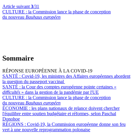
Article suivant
3
/31
CULTURE :
la Commission lance la phase de conception
du nouveau
Bauhaus européen
Sommaire
RÉPONSE EUROPÉENNE À LA COVID-19
SANTÉ :
Covid-19, les ministres des Affaires européennes abordent
la question du passeport vaccinal
SANTÉ :
la Cour des comptes européenne pointe certaines «
difficultés
» dans la gestion de la pandémie par l'UE
CULTURE :
la Commission lance la phase de conception
du nouveau
Bauhaus européen
ÉCONOMIE :
les plans nationaux de relance doivent chercher
l'équilibre entre soutien budgétaire et réformes, selon Paschal
Donohoe
RÉGIONS :
Covid-19, la Commission européenne donne son feu
vert à une nouvelle reprogrammation polonaise