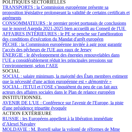
POLITIQUES SECTORIELLES
TRANSPORTS :
la Commission européenne présente sa
proposition législative prolongeant la validité de certains certificats et
agréments
CONSOMMATEURS :
le premier projet portugais de conclusions
sur le nouvel Agenda 2021-2025 bien accueilli au Conseil de l'UE
AFFAIRES INTÉRIEURES :
le PE se penche sur l'amélioration
des conditions d'exécution du Mandat d'arrêt européen
PÊCHE :
la Commission européenne invitée à agir pour garantir
l’accès des pêcheurs de l'UE aux eaux de Jersey
ÉNERGIE :
le développement des énergies renouvelables dans
l’UE a considérablement réduit les principales pressions sur
l’environnement, selon l’AEE
SOCIAL
SOCIAL :
salaire minimum, la majorité des États membres estiment
que la nécessité d'une action européenne est «
démontrée
»
SOCIAL :
l'ETUI et l’OSE s’inquiètent du peu de cas fait aux
acteurs des affaires sociales dans le Plan de relance européen
INSTITUTIONNEL
AVENIR DE L'UE :
Conférence sur l'avenir de l'Europe, la piste
d'une présidence tripartite évoquée
ACTION EXTÉRIEURE
RUSSIE :
les Européens appellent à la libération immédiate
d’Alexeï Navalny
MOLDAVIE :
M. Borrell salue la volonté de réformes de Mme