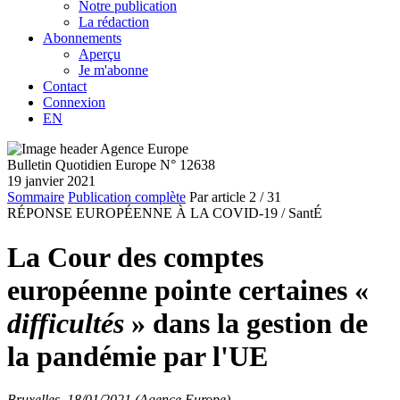
Notre publication
La rédaction
Abonnements
Aperçu
Je m'abonne
Contact
Connexion
EN
Bulletin Quotidien Europe N° 12638
19 janvier 2021
Sommaire
Publication complète
Par article
2
/ 31
RÉPONSE EUROPÉENNE À LA COVID-19 /
SantÉ
La Cour des comptes
européenne pointe certaines «
difficultés
» dans la gestion de
la pandémie par l'UE
Bruxelles, 18/01/2021 (Agence Europe)