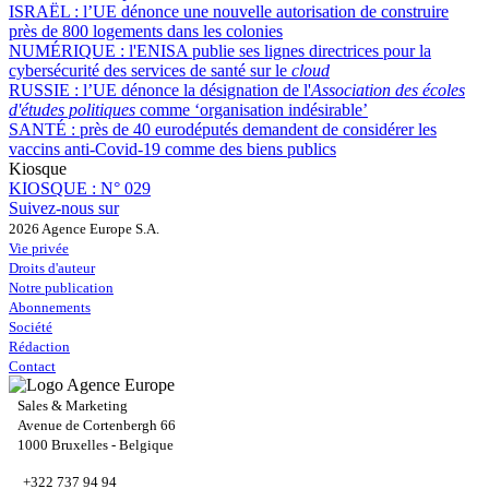
ISRAËL :
l’UE dénonce une nouvelle autorisation de construire
près de 800 logements dans les colonies
NUMÉRIQUE :
l'ENISA publie ses lignes directrices pour la
cybersécurité des services de santé sur le
cloud
RUSSIE :
l’UE dénonce la désignation de l'
Association des écoles
d'études politiques
comme ‘organisation indésirable’
SANTÉ :
près de 40 eurodéputés demandent de considérer les
vaccins anti-Covid-19 comme des biens publics
Kiosque
KIOSQUE :
N° 029
Suivez-nous sur
2026 Agence Europe S.A.
Vie privée
Droits d'auteur
Notre publication
Abonnements
Société
Rédaction
Contact
Sales & Marketing
Avenue de Cortenbergh 66
1000 Bruxelles - Belgique
+322 737 94 94