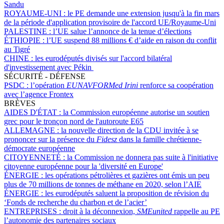
Sandu
ROYAUME-UNI :
le PE demande une extension jusqu'à la fin mars
de la période d'application provisoire de l'accord UE/Royaume-Uni
PALESTINE :
l’UE salue l’annonce de la tenue d’élections
ÉTHIOPIE :
l’UE suspend 88 millions € d’aide en raison du conflit
au Tigré
CHINE :
les eurodéputés divisés sur l'accord bilatéral
d'investissement avec Pékin
SÉCURITÉ - DÉFENSE
PSDC :
l’opération
EUNAVFORMed Irini
renforce sa coopération
avec l’agence Frontex
BRÈVES
AIDES D'ÉTAT :
la Commission européenne autorise un soutien
grec pour le tronçon nord de l'autoroute E65
ALLEMAGNE :
la nouvelle direction de la CDU invitée à se
prononcer sur la présence du
Fidesz
dans la famille chrétienne-
démocrate européenne
CITOYENNETÉ :
la Commission ne donnera pas suite à l'initiative
citoyenne européenne pour la 'diversité en Europe'
ÉNERGIE :
les opérations pétrolières et gazières ont émis un peu
plus de 70 millions de tonnes de méthane en 2020, selon l’AIE
ÉNERGIE :
les eurodéputés saluent la proposition de révision du
‘Fonds de recherche du charbon et de l’acier’
ENTREPRISES :
droit à la déconnexion,
SMEunited
rappelle au PE
l’autonomie des partenaires sociaux