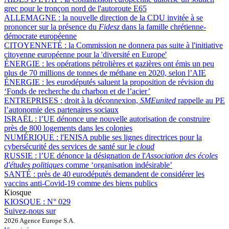
grec pour le tronçon nord de l'autoroute E65
ALLEMAGNE :
la nouvelle direction de la CDU invitée à se
prononcer sur la présence du
Fidesz
dans la famille chrétienne-
démocrate européenne
CITOYENNETÉ :
la Commission ne donnera pas suite à l'initiative
citoyenne européenne pour la 'diversité en Europe'
ÉNERGIE :
les opérations pétrolières et gazières ont émis un peu
plus de 70 millions de tonnes de méthane en 2020, selon l’AIE
ÉNERGIE :
les eurodéputés saluent la proposition de révision du
‘Fonds de recherche du charbon et de l’acier’
ENTREPRISES :
droit à la déconnexion,
SMEunited
rappelle au PE
l’autonomie des partenaires sociaux
ISRAËL :
l’UE dénonce une nouvelle autorisation de construire
près de 800 logements dans les colonies
NUMÉRIQUE :
l'ENISA publie ses lignes directrices pour la
cybersécurité des services de santé sur le
cloud
RUSSIE :
l’UE dénonce la désignation de l'
Association des écoles
d'études politiques
comme ‘organisation indésirable’
SANTÉ :
près de 40 eurodéputés demandent de considérer les
vaccins anti-Covid-19 comme des biens publics
Kiosque
KIOSQUE :
N° 029
Suivez-nous sur
2026 Agence Europe S.A.