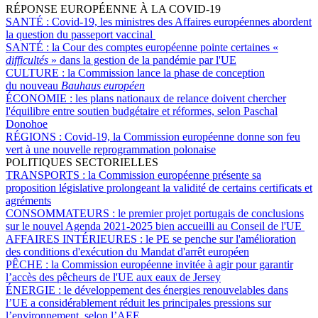
RÉPONSE EUROPÉENNE À LA COVID-19
SANTÉ :
Covid-19, les ministres des Affaires européennes abordent
la question du passeport vaccinal
SANTÉ :
la Cour des comptes européenne pointe certaines «
difficultés
» dans la gestion de la pandémie par l'UE
CULTURE :
la Commission lance la phase de conception
du nouveau
Bauhaus européen
ÉCONOMIE :
les plans nationaux de relance doivent chercher
l'équilibre entre soutien budgétaire et réformes, selon Paschal
Donohoe
RÉGIONS :
Covid-19, la Commission européenne donne son feu
vert à une nouvelle reprogrammation polonaise
POLITIQUES SECTORIELLES
TRANSPORTS :
la Commission européenne présente sa
proposition législative prolongeant la validité de certains certificats et
agréments
CONSOMMATEURS :
le premier projet portugais de conclusions
sur le nouvel Agenda 2021-2025 bien accueilli au Conseil de l'UE
AFFAIRES INTÉRIEURES :
le PE se penche sur l'amélioration
des conditions d'exécution du Mandat d'arrêt européen
PÊCHE :
la Commission européenne invitée à agir pour garantir
l’accès des pêcheurs de l'UE aux eaux de Jersey
ÉNERGIE :
le développement des énergies renouvelables dans
l’UE a considérablement réduit les principales pressions sur
l’environnement, selon l’AEE