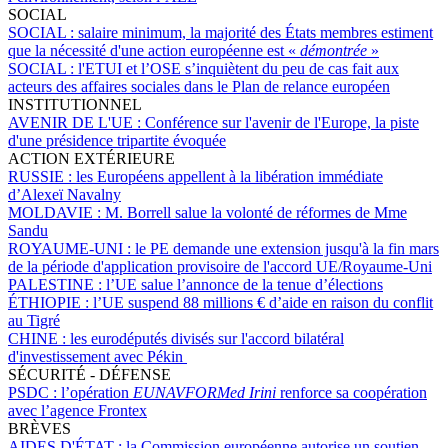
SOCIAL
SOCIAL :
salaire minimum, la majorité des États membres estiment
que la nécessité d'une action européenne est «
démontrée
»
SOCIAL :
l'ETUI et l’OSE s’inquiètent du peu de cas fait aux
acteurs des affaires sociales dans le Plan de relance européen
INSTITUTIONNEL
AVENIR DE L'UE :
Conférence sur l'avenir de l'Europe, la piste
d'une présidence tripartite évoquée
ACTION EXTÉRIEURE
RUSSIE :
les Européens appellent à la libération immédiate
d’Alexeï Navalny
MOLDAVIE :
M. Borrell salue la volonté de réformes de Mme
Sandu
ROYAUME-UNI :
le PE demande une extension jusqu'à la fin mars
de la période d'application provisoire de l'accord UE/Royaume-Uni
PALESTINE :
l’UE salue l’annonce de la tenue d’élections
ÉTHIOPIE :
l’UE suspend 88 millions € d’aide en raison du conflit
au Tigré
CHINE :
les eurodéputés divisés sur l'accord bilatéral
d'investissement avec Pékin
SÉCURITÉ - DÉFENSE
PSDC :
l’opération
EUNAVFORMed Irini
renforce sa coopération
avec l’agence Frontex
BRÈVES
AIDES D'ÉTAT :
la Commission européenne autorise un soutien