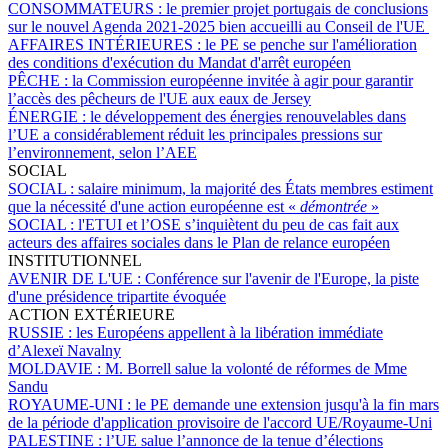
CONSOMMATEURS :
le premier projet portugais de conclusions
sur le nouvel Agenda 2021-2025 bien accueilli au Conseil de l'UE
AFFAIRES INTÉRIEURES :
le PE se penche sur l'amélioration
des conditions d'exécution du Mandat d'arrêt européen
PÊCHE :
la Commission européenne invitée à agir pour garantir
l’accès des pêcheurs de l'UE aux eaux de Jersey
ÉNERGIE :
le développement des énergies renouvelables dans
l’UE a considérablement réduit les principales pressions sur
l’environnement, selon l’AEE
SOCIAL
SOCIAL :
salaire minimum, la majorité des États membres estiment
que la nécessité d'une action européenne est «
démontrée
»
SOCIAL :
l'ETUI et l’OSE s’inquiètent du peu de cas fait aux
acteurs des affaires sociales dans le Plan de relance européen
INSTITUTIONNEL
AVENIR DE L'UE :
Conférence sur l'avenir de l'Europe, la piste
d'une présidence tripartite évoquée
ACTION EXTÉRIEURE
RUSSIE :
les Européens appellent à la libération immédiate
d’Alexeï Navalny
MOLDAVIE :
M. Borrell salue la volonté de réformes de Mme
Sandu
ROYAUME-UNI :
le PE demande une extension jusqu'à la fin mars
de la période d'application provisoire de l'accord UE/Royaume-Uni
PALESTINE :
l’UE salue l’annonce de la tenue d’élections