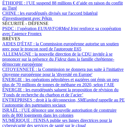
ÉTHIOPIE :
l’UE suspend 88 millions € d’aide en raison du conflit
au Tigré
CHINE :
les eurodéputés divisés sur l'accord bilatéral
d'investissement avec Pékin
SÉCURITÉ - DÉFENSE
PSDC :
l’opération
EUNAVFORMed Irini
renforce sa coopération
avec l’agence Frontex
BRÈVES
AIDES D'ÉTAT :
la Commission européenne autorise un soutien
grec pour le tronçon nord de l'autoroute E65
ALLEMAGNE :
la nouvelle direction de la CDU invitée à se
prononcer sur la présence du
Fidesz
dans la famille chrétienne-
démocrate européenne
CITOYENNETÉ :
la Commission ne donnera pas suite à l'initiative
citoyenne européenne pour la 'diversité en Europe'
ÉNERGIE :
les opérations pétrolières et gazières ont émis un peu
plus de 70 millions de tonnes de méthane en 2020, selon l’AIE
ÉNERGIE :
les eurodéputés saluent la proposition de révision du
‘Fonds de recherche du charbon et de l’acier’
ENTREPRISES :
droit à la déconnexion,
SMEunited
rappelle au PE
l’autonomie des partenaires sociaux
ISRAËL :
l’UE dénonce une nouvelle autorisation de construire
près de 800 logements dans les colonies
NUMÉRIQUE :
l'ENISA publie ses lignes directrices pour la
cybersécurité des services de santé sur le
cloud