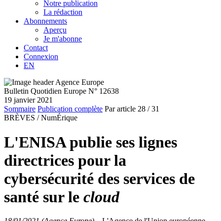
Notre publication
La rédaction
Abonnements
Aperçu
Je m'abonne
Contact
Connexion
EN
Bulletin Quotidien Europe N° 12638
19 janvier 2021
Sommaire
Publication complète
Par article
28
/ 31
BRÈVES /
NumÉrique
L'ENISA publie ses lignes
directrices pour la
cybersécurité des services de
santé sur le
cloud
18/01/2021 (Agence Europe)
–
L'Agence de l'Union européenne