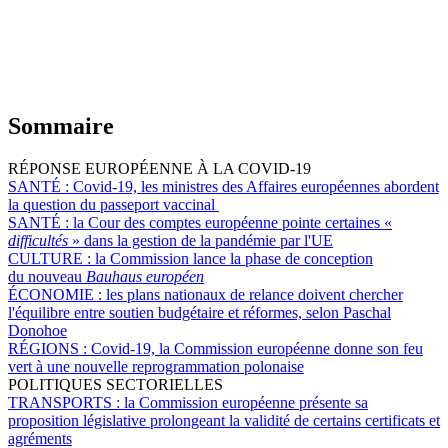
Sommaire
RÉPONSE EUROPÉENNE À LA COVID-19
SANTÉ :
Covid-19, les ministres des Affaires européennes abordent
la question du passeport vaccinal
SANTÉ :
la Cour des comptes européenne pointe certaines «
difficultés
» dans la gestion de la pandémie par l'UE
CULTURE :
la Commission lance la phase de conception
du nouveau
Bauhaus européen
ÉCONOMIE :
les plans nationaux de relance doivent chercher
l'équilibre entre soutien budgétaire et réformes, selon Paschal
Donohoe
RÉGIONS :
Covid-19, la Commission européenne donne son feu
vert à une nouvelle reprogrammation polonaise
POLITIQUES SECTORIELLES
TRANSPORTS :
la Commission européenne présente sa
proposition législative prolongeant la validité de certains certificats et
agréments