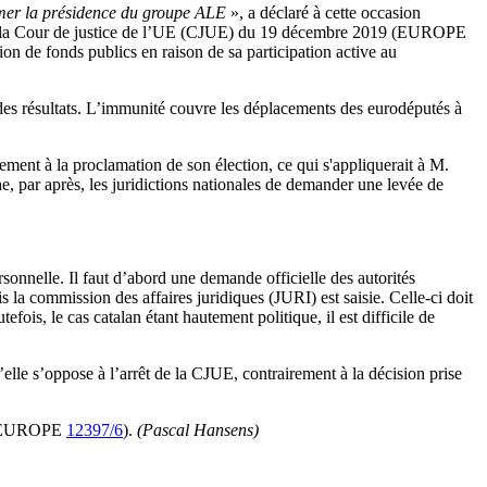
umer la présidence du groupe ALE
», a déclaré à cette occasion
t de la Cour de justice de l’UE (CJUE) du 19 décembre 2019 (EUROPE
on de fonds publics en raison de sa participation active au
des résultats. L’immunité couvre les déplacements des eurodéputés à
ment à la proclamation de son élection, ce qui s'appliquerait à M.
e, par après, les juridictions nationales de demander une levée de
sonnelle. Il faut d’abord une demande officielle des autorités
la commission des affaires juridiques (JURI) est saisie. Celle-ci doit
ois, le cas catalan étant hautement politique, il est difficile de
elle s’oppose à l’arrêt de la CJUE, contrairement à la décision prise
nt (EUROPE
12397/6
).
(Pascal Hansens)