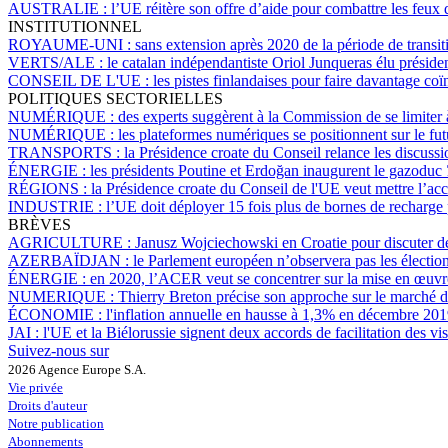
AUSTRALIE :
l’UE réitère son offre d’aide pour combattre les feux 
INSTITUTIONNEL
ROYAUME-UNI :
sans extension après 2020 de la période de transit
VERTS/ALE :
le catalan indépendantiste Oriol Junqueras élu présid
CONSEIL DE L'UE :
les pistes finlandaises pour faire davantage co
POLITIQUES SECTORIELLES
NUMÉRIQUE :
des experts suggèrent à la Commission de se limiter à
NUMÉRIQUE :
les plateformes numériques se positionnent sur le fut
TRANSPORTS :
la Présidence croate du Conseil relance les discussi
ÉNERGIE :
les présidents Poutine et Erdoğan inaugurent le gazoduc
RÉGIONS :
la Présidence croate du Conseil de l'UE veut mettre l’acc
INDUSTRIE :
l’UE doit déployer 15 fois plus de bornes de recharge 
BRÈVES
AGRICULTURE :
Janusz Wojciechowski en Croatie pour discuter 
AZERBAÏDJAN :
le Parlement européen n’observera pas les élections
ÉNERGIE :
en 2020, l’ACER veut se concentrer sur la mise en œuvre
NUMERIQUE :
Thierry Breton précise son approche sur le marché d
ÉCONOMIE :
l'inflation annuelle en hausse à 1,3% en décembre 201
JAI :
l'UE et la Biélorussie signent deux accords de facilitation des vi
Suivez-nous sur
2026 Agence Europe S.A.
Vie privée
Droits d'auteur
Notre publication
Abonnements