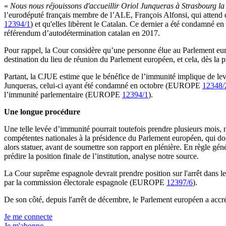
«
Nous nous réjouissons d'accueillir Oriol Junqueras à Strasbourg l
l’eurodéputé français membre de l’ALE, François Alfonsi, qui attend
12394/1
) et qu'elles libèrent le Catalan. Ce dernier a été condamné e
référendum d’autodétermination catalan en 2017.
Pour rappel, la Cour considère qu’une personne élue au Parlement euro
destination du lieu de réunion du Parlement européen, et cela, dès la pr
Partant, la CJUE estime que le bénéfice de l’immunité implique de lev
Junqueras, celui-ci ayant été condamné en octobre (EUROPE
12348/
l’immunité parlementaire (EUROPE
12394/1
).
Une longue procédure
Une telle levée d’immunité pourrait toutefois prendre plusieurs mois, 
compétentes nationales à la présidence du Parlement européen, qui doit
alors statuer, avant de soumettre son rapport en plénière. En règle géné
prédire la position finale de l’institution, analyse notre source.
La Cour suprême espagnole devrait prendre position sur l'arrêt dans les
par la commission électorale espagnole (EUROPE
12397/6
).
De son côté, depuis l'arrêt de décembre, le Parlement européen a a
Je me connecte
Je m'abonne