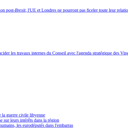
ion post-
Brexit
, l'UE et Londres ne pourront pas ficeler toute leur rela
ïncider les travaux internes du Conseil avec l'agenda stratégique des Vin
e la guerre civile libyenne
 sur leurs intérêts dans la région
humains, les eurodéputés dans l'embarras