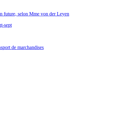
tion future, selon Mme von der Leyen
gt-sept
ansport de marchandises