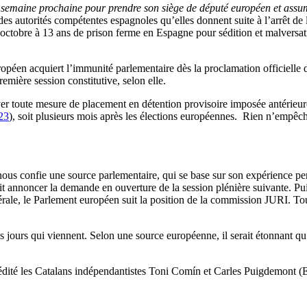
a semaine prochaine pour prendre son siège de député européen et ass
 des autorités compétentes espagnoles qu’elles donnent suite à l’arrê
n octobre à 13 ans de prison ferme en Espagne pour sédition et malversati
péen acquiert l’immunité parlementaire dès la proclamation officielle 
emière session constitutive, selon elle.
er toute mesure de placement en détention provisoire imposée antérieure
23
), soit plusieurs mois après les élections européennes. Rien n’empêch
nous confie une source parlementaire, qui se base sur son expérience per
 annoncer la demande en ouverture de la session plénière suivante. Puis 
rale, le Parlement européen suit la position de la commission JURI. Toutef
 jours qui viennent. Selon une source européenne, il serait étonnant qu’
ccrédité les Catalans indépendantistes Toni Comín et Carles Puigdemo