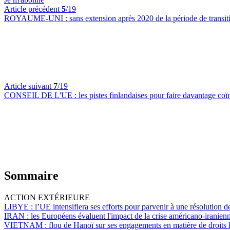
Article précédent
5
/19
ROYAUME-UNI :
sans extension après 2020 de la période de transit
Article suivant
7
/19
CONSEIL DE L'UE :
les pistes finlandaises pour faire davantage co
Sommaire
ACTION EXTÉRIEURE
LIBYE :
l’UE intensifiera ses efforts pour parvenir à une résolution d
IRAN :
les Européens évaluent l'impact de la crise américano-iranienne
VIETNAM :
flou de Hanoï sur ses engagements en matière de droits 