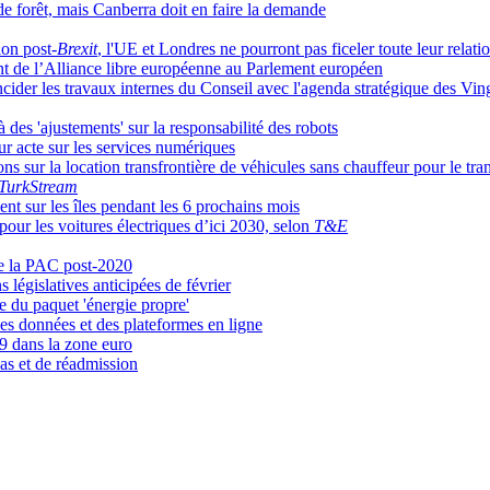
de forêt, mais Canberra doit en faire la demande
ion post-
Brexit
, l'UE et Londres ne pourront pas ficeler toute leur rela
ent de l’Alliance libre européenne au Parlement européen
ïncider les travaux internes du Conseil avec l'agenda stratégique des Vin
 des 'ajustements' sur la responsabilité des robots
ur acte sur les services numériques
ons sur la location transfrontière de véhicules sans chauffeur pour le tr
TurkStream
ent sur les îles pendant les 6 prochains mois
pour les voitures électriques d’ici 2030, selon
T&E
de la PAC post-2020
 législatives anticipées de février
 du paquet 'énergie propre'
es données et des plateformes en ligne
9 dans la zone euro
sas et de réadmission