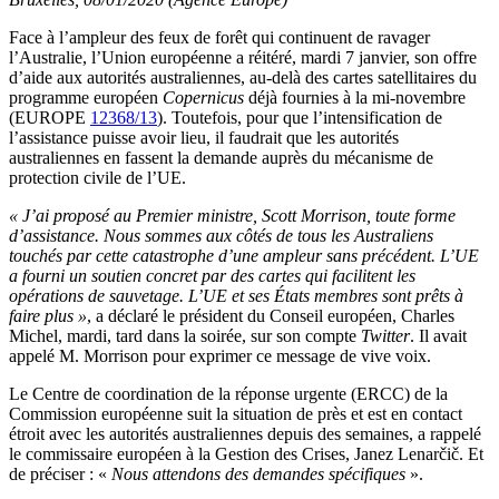
Face à l’ampleur des feux de forêt qui continuent de ravager
l’Australie, l’Union européenne a réitéré, mardi 7 janvier, son offre
d’aide aux autorités australiennes, au-delà des cartes satellitaires du
programme européen
Copernicus
déjà fournies à la mi-novembre
(EUROPE
12368/13
). Toutefois, pour que l’intensification de
l’assistance puisse avoir lieu, il faudrait que les autorités
australiennes en fassent la demande auprès du mécanisme de
protection civile de l’UE.
« J’ai proposé au Premier ministre, Scott Morrison, toute forme
d’assistance. Nous sommes aux côtés de tous les Australiens
touchés par cette catastrophe d’une ampleur sans précédent. L’UE
a fourni un soutien concret par des cartes qui facilitent les
opérations de sauvetage. L’UE et ses États membres sont prêts à
faire plus »
, a déclaré le président du Conseil européen, Charles
Michel, mardi, tard dans la soirée, sur son compte
Twitter
. Il avait
appelé M. Morrison pour exprimer ce message de vive voix.
Le Centre de coordination de la réponse urgente (ERCC) de la
Commission européenne suit la situation de près et est en contact
étroit avec les autorités australiennes depuis des semaines, a rappelé
le commissaire européen à la Gestion des Crises, Janez Lenarčič. Et
de préciser : «
Nous attendons des demandes spécifiques
».