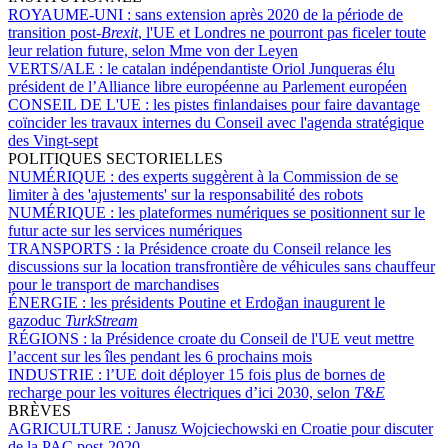
ROYAUME-UNI :
sans extension après 2020 de la période de
transition post-
Brexit
, l'UE et Londres ne pourront pas ficeler toute
leur relation future, selon Mme von der Leyen
VERTS/ALE :
le catalan indépendantiste Oriol Junqueras élu
président de l’Alliance libre européenne au Parlement européen
CONSEIL DE L'UE :
les pistes finlandaises pour faire davantage
coïncider les travaux internes du Conseil avec l'agenda stratégique
des Vingt-sept
POLITIQUES SECTORIELLES
NUMÉRIQUE :
des experts suggèrent à la Commission de se
limiter à des 'ajustements' sur la responsabilité des robots
NUMÉRIQUE :
les plateformes numériques se positionnent sur le
futur acte sur les services numériques
TRANSPORTS :
la Présidence croate du Conseil relance les
discussions sur la location transfrontière de véhicules sans chauffeur
pour le transport de marchandises
ÉNERGIE :
les présidents Poutine et Erdoğan inaugurent le
gazoduc
TurkStream
RÉGIONS :
la Présidence croate du Conseil de l'UE veut mettre
l’accent sur les îles pendant les 6 prochains mois
INDUSTRIE :
l’UE doit déployer 15 fois plus de bornes de
recharge pour les voitures électriques d’ici 2030, selon
T&E
BRÈVES
AGRICULTURE :
Janusz Wojciechowski en Croatie pour discuter
de la PAC post-2020