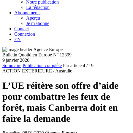
Notre publication
La rédaction
Abonnements
Aperçu
Je m'abonne
Contact
Connexion
EN
Bulletin Quotidien Europe N° 12399
9 janvier 2020
Sommaire
Publication complète
Par article
4
/ 19
ACTION EXTÉRIEURE /
Australie
L’UE réitère son offre d’aide
pour combattre les feux de
forêt, mais Canberra doit en
faire la demande
Bruxelles, 08/01/2020 (Agence Europe)