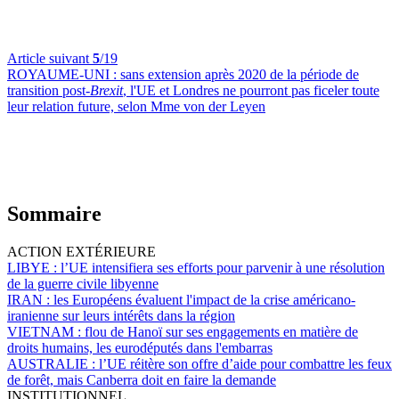
Article suivant
5
/19
ROYAUME-UNI :
sans extension après 2020 de la période de
transition post-
Brexit
, l'UE et Londres ne pourront pas ficeler toute
leur relation future, selon Mme von der Leyen
Sommaire
ACTION EXTÉRIEURE
LIBYE :
l’UE intensifiera ses efforts pour parvenir à une résolution
de la guerre civile libyenne
IRAN :
les Européens évaluent l'impact de la crise américano-
iranienne sur leurs intérêts dans la région
VIETNAM :
flou de Hanoï sur ses engagements en matière de
droits humains, les eurodéputés dans l'embarras
AUSTRALIE :
l’UE réitère son offre d’aide pour combattre les feux
de forêt, mais Canberra doit en faire la demande
INSTITUTIONNEL