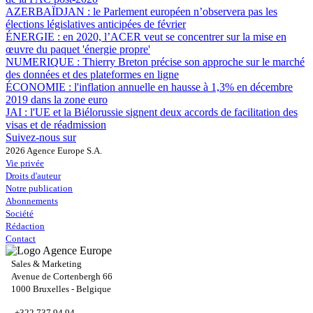
AZERBAÏDJAN :
le Parlement européen n’observera pas les
élections législatives anticipées de février
ÉNERGIE :
en 2020, l’ACER veut se concentrer sur la mise en
œuvre du paquet 'énergie propre'
NUMERIQUE :
Thierry Breton précise son approche sur le marché
des données et des plateformes en ligne
ÉCONOMIE :
l'inflation annuelle en hausse à 1,3% en décembre
2019 dans la zone euro
JAI :
l'UE et la Biélorussie signent deux accords de facilitation des
visas et de réadmission
Suivez-nous sur
2026 Agence Europe S.A.
Vie privée
Droits d'auteur
Notre publication
Abonnements
Société
Rédaction
Contact
Sales & Marketing
Avenue de Cortenbergh 66
1000 Bruxelles - Belgique
+322 737 94 94