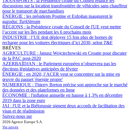
TRANSPORTS :
la Présidence croate du Conseil relance les
discussions sur la location transfrontière de véhicules sans chauffeur
pour le transport de marchandises
ÉNERGIE :
les présidents Poutine et Erdoğan inaugurent le
gazoduc
TurkStream
RÉGIONS :
la Présidence croate du Conseil de l'UE veut mettre
l’accent sur les îles pendant les 6 prochains mois
INDUSTRIE :
l’UE doit déployer 15 fois plus de bornes de
recharge pour les voitures électriques d’ici 2030, selon
T&E
BRÈVES
AGRICULTURE :
Janusz Wojciechowski en Croatie pour discuter
de la PAC post-2020
AZERBAÏDJAN :
le Parlement européen n’observera pas les
élections législatives anticipées de février
ÉNERGIE :
en 2020, l’ACER veut se concentrer sur la mise en
œuvre du paquet 'énergie propre'
NUMERIQUE :
Thierry Breton précise son approche sur le marché
des données et des plateformes en ligne
ÉCONOMIE :
l'inflation annuelle en hausse à 1,3% en décembre
2019 dans la zone euro
JAI :
l'UE et la Biélorussie signent deux accords de facilitation des
visas et de réadmission
Suivez-nous sur
2026 Agence Europe S.A.
Vie privée