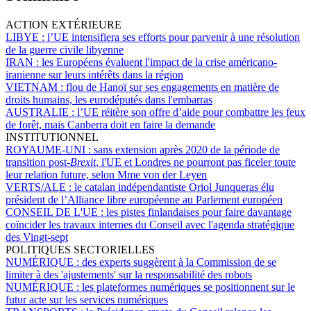
ACTION EXTÉRIEURE
LIBYE :
l’UE intensifiera ses efforts pour parvenir à une résolution
de la guerre civile libyenne
IRAN :
les Européens évaluent l'impact de la crise américano-
iranienne sur leurs intérêts dans la région
VIETNAM :
flou de Hanoï sur ses engagements en matière de
droits humains, les eurodéputés dans l'embarras
AUSTRALIE :
l’UE réitère son offre d’aide pour combattre les feux
de forêt, mais Canberra doit en faire la demande
INSTITUTIONNEL
ROYAUME-UNI :
sans extension après 2020 de la période de
transition post-
Brexit
, l'UE et Londres ne pourront pas ficeler toute
leur relation future, selon Mme von der Leyen
VERTS/ALE :
le catalan indépendantiste Oriol Junqueras élu
président de l’Alliance libre européenne au Parlement européen
CONSEIL DE L'UE :
les pistes finlandaises pour faire davantage
coïncider les travaux internes du Conseil avec l'agenda stratégique
des Vingt-sept
POLITIQUES SECTORIELLES
NUMÉRIQUE :
des experts suggèrent à la Commission de se
limiter à des 'ajustements' sur la responsabilité des robots
NUMÉRIQUE :
les plateformes numériques se positionnent sur le
futur acte sur les services numériques