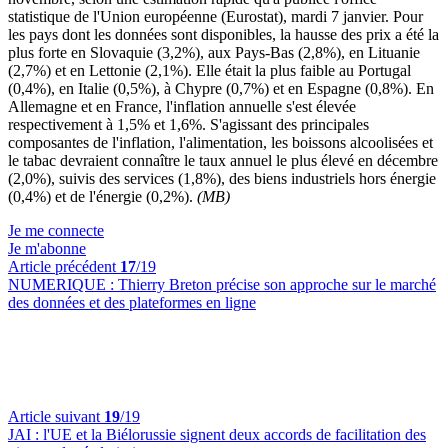
statistique de l'Union européenne (Eurostat), mardi 7 janvier. Pour
les pays dont les données sont disponibles, la hausse des prix a été la
plus forte en Slovaquie (3,2%), aux Pays-Bas (2,8%), en Lituanie
(2,7%) et en Lettonie (2,1%). Elle était la plus faible au Portugal
(0,4%), en Italie (0,5%), à Chypre (0,7%) et en Espagne (0,8%). En
Allemagne et en France, l'inflation annuelle s'est élevée
respectivement à 1,5% et 1,6%. S'agissant des principales
composantes de l'inflation, l'alimentation, les boissons alcoolisées et
le tabac devraient connaître le taux annuel le plus élevé en décembre
(2,0%), suivis des services (1,8%), des biens industriels hors énergie
(0,4%) et de l'énergie (0,2%).
(MB)
Je me connecte
Je m'abonne
Article précédent
17
/19
NUMERIQUE :
Thierry Breton précise son approche sur le marché
des données et des plateformes en ligne
Article suivant
19
/19
JAI :
l'UE et la Biélorussie signent deux accords de facilitation des