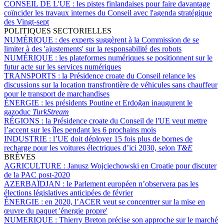
CONSEIL DE L'UE :
les pistes finlandaises pour faire davantage
coïncider les travaux internes du Conseil avec l'agenda stratégique
des Vingt-sept
POLITIQUES SECTORIELLES
NUMÉRIQUE :
des experts suggèrent à la Commission de se
limiter à des 'ajustements' sur la responsabilité des robots
NUMÉRIQUE :
les plateformes numériques se positionnent sur le
futur acte sur les services numériques
TRANSPORTS :
la Présidence croate du Conseil relance les
discussions sur la location transfrontière de véhicules sans chauffeur
pour le transport de marchandises
ÉNERGIE :
les présidents Poutine et Erdoğan inaugurent le
gazoduc
TurkStream
RÉGIONS :
la Présidence croate du Conseil de l'UE veut mettre
l’accent sur les îles pendant les 6 prochains mois
INDUSTRIE :
l’UE doit déployer 15 fois plus de bornes de
recharge pour les voitures électriques d’ici 2030, selon
T&E
BRÈVES
AGRICULTURE :
Janusz Wojciechowski en Croatie pour discuter
de la PAC post-2020
AZERBAÏDJAN :
le Parlement européen n’observera pas les
élections législatives anticipées de février
ÉNERGIE :
en 2020, l’ACER veut se concentrer sur la mise en
œuvre du paquet 'énergie propre'
NUMERIQUE :
Thierry Breton précise son approche sur le marché