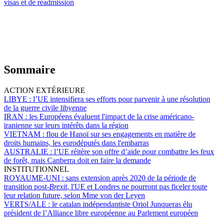
visas et de réadmission
Sommaire
ACTION EXTÉRIEURE
LIBYE :
l’UE intensifiera ses efforts pour parvenir à une résolution
de la guerre civile libyenne
IRAN :
les Européens évaluent l'impact de la crise américano-
iranienne sur leurs intérêts dans la région
VIETNAM :
flou de Hanoï sur ses engagements en matière de
droits humains, les eurodéputés dans l'embarras
AUSTRALIE :
l’UE réitère son offre d’aide pour combattre les feux
de forêt, mais Canberra doit en faire la demande
INSTITUTIONNEL
ROYAUME-UNI :
sans extension après 2020 de la période de
transition post-
Brexit
, l'UE et Londres ne pourront pas ficeler toute
leur relation future, selon Mme von der Leyen
VERTS/ALE :
le catalan indépendantiste Oriol Junqueras élu
président de l’Alliance libre européenne au Parlement européen