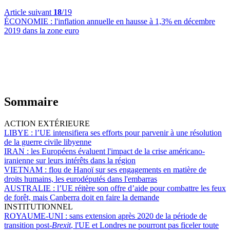
Article suivant
18
/19
ÉCONOMIE :
l'inflation annuelle en hausse à 1,3% en décembre
2019 dans la zone euro
Sommaire
ACTION EXTÉRIEURE
LIBYE :
l’UE intensifiera ses efforts pour parvenir à une résolution
de la guerre civile libyenne
IRAN :
les Européens évaluent l'impact de la crise américano-
iranienne sur leurs intérêts dans la région
VIETNAM :
flou de Hanoï sur ses engagements en matière de
droits humains, les eurodéputés dans l'embarras
AUSTRALIE :
l’UE réitère son offre d’aide pour combattre les feux
de forêt, mais Canberra doit en faire la demande
INSTITUTIONNEL
ROYAUME-UNI :
sans extension après 2020 de la période de
transition post-
Brexit
, l'UE et Londres ne pourront pas ficeler toute