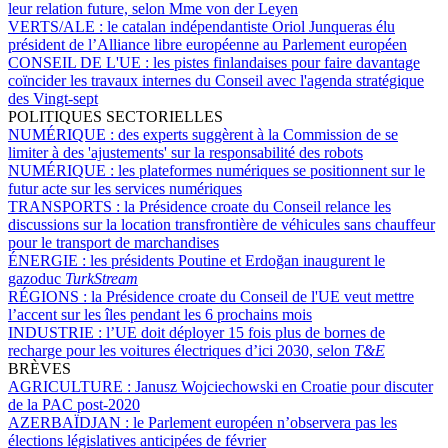
leur relation future, selon Mme von der Leyen
VERTS/ALE :
le catalan indépendantiste Oriol Junqueras élu
président de l’Alliance libre européenne au Parlement européen
CONSEIL DE L'UE :
les pistes finlandaises pour faire davantage
coïncider les travaux internes du Conseil avec l'agenda stratégique
des Vingt-sept
POLITIQUES SECTORIELLES
NUMÉRIQUE :
des experts suggèrent à la Commission de se
limiter à des 'ajustements' sur la responsabilité des robots
NUMÉRIQUE :
les plateformes numériques se positionnent sur le
futur acte sur les services numériques
TRANSPORTS :
la Présidence croate du Conseil relance les
discussions sur la location transfrontière de véhicules sans chauffeur
pour le transport de marchandises
ÉNERGIE :
les présidents Poutine et Erdoğan inaugurent le
gazoduc
TurkStream
RÉGIONS :
la Présidence croate du Conseil de l'UE veut mettre
l’accent sur les îles pendant les 6 prochains mois
INDUSTRIE :
l’UE doit déployer 15 fois plus de bornes de
recharge pour les voitures électriques d’ici 2030, selon
T&E
BRÈVES
AGRICULTURE :
Janusz Wojciechowski en Croatie pour discuter
de la PAC post-2020
AZERBAÏDJAN :
le Parlement européen n’observera pas les
élections législatives anticipées de février