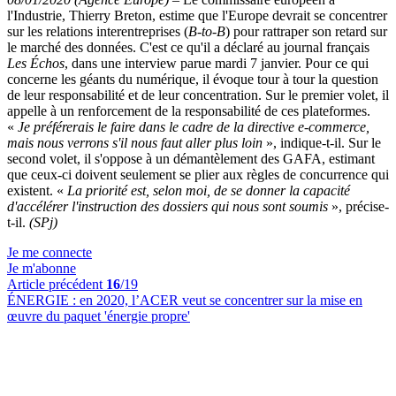
l'Industrie, Thierry Breton, estime que l'Europe devrait se concentrer
sur les relations interentreprises (
B-to-B
) pour rattraper son retard sur
le marché des données. C'est ce qu'il a déclaré au journal français
Les Échos
, dans une interview parue mardi 7 janvier. Pour ce qui
concerne les géants du numérique, il évoque tour à tour la question
de leur responsabilité et de leur concentration. Sur le premier volet, il
appelle à un renforcement de la responsabilité de ces plateformes.
«
Je préférerais le faire dans le cadre de la directive e-commerce,
mais nous verrons s'il nous faut aller plus loin
», indique-t-il. Sur le
second volet, il s'oppose à un démantèlement des GAFA, estimant
que ceux-ci doivent seulement se plier aux règles de concurrence qui
existent. «
La priorité est, selon moi, de se donner la capacité
d'accélérer l'instruction des dossiers qui nous sont soumis
», précise-
t-il.
(SPj)
Je me connecte
Je m'abonne
Article précédent
16
/19
ÉNERGIE :
en 2020, l’ACER veut se concentrer sur la mise en
œuvre du paquet 'énergie propre'